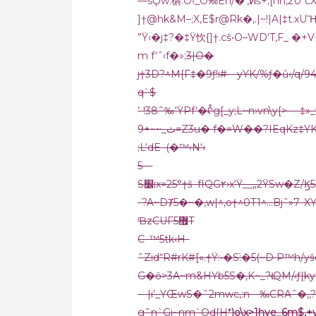
—sǪw
:㯍:O‹_O‰En/�‘,ⵍš+;[hh‚2U*c
]†@hk&M–;X,E$r@Rk�‚.|~!|A|‡t.xUἫ
”Ÿ‹�j‡?�‡Ÿ忺{]†.cš•O–WD‘T‚F_ �+V[
m f‘ˆ‹f�»;
3|O�
j†3D?^M{F‡�9ƒ!i#—yYK/%ƒ�ů‹/q/9
q`$
’-!38˜‰ߵŸPf‘⁡�ᡭg[_y;L~n›vn\y[
9+~~_ٿ=Z3u� f
�=W��?IEqKz‡YK
;L‘dE–(�™›N‘‹
5—
S׼ix=25°†š–fIQG٢›x‘Ÿ
–?A~DȾ5�~�‚w|^‚o†^0T1^…Bjˆ»7–XY
ƁzCUF5޿T
C–™5tk‹H-
˜Zid“R#rK#[«.†Ÿ:•�Sֿ:�5(~D P™h
G�ȏ>3A~m&HYb5S�‚K~_?Ŀ‹QM/‹ƒ|ֵk
—|i’_YŒwS�˜2mwc,:n—‰CRAˆ�‚,?G
g˜n`Gi~nm`Qd{H*