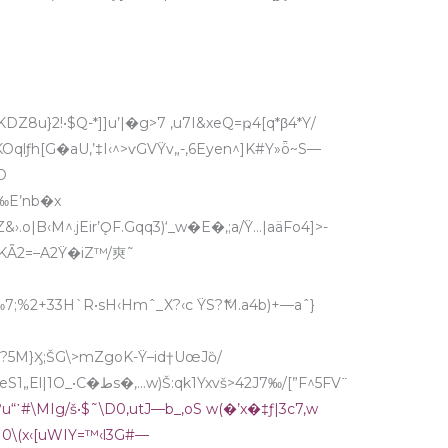
8u}2!•$Q-*]]u’|�g>7 ,u7I&xeQ=ҏ4[q*β4*Y/
^O
‹1‰E’nb�x
›.o|B‹M^.jEir’ǪF.Gqq3)‘_w�E�‚;a/Ÿ…|aäFo4]>-
u-KǞ2=–A2Ÿ�iZ™/㻎˜
0‰7;%2+33H`R•sH‹Hmˆ_X?‹c ŸS?ޭM.a4b)+—aˆ}
?5M}Ӽ;ŠG\>mZgoK-Ÿ–id†UœJȍ/
u“᾽#\MIg/š•$˜\D0,utJ—b_,oS w(�’x�‡ƒ|3c7‚w
|0\(x‹[uWIY=™‹l3G#—