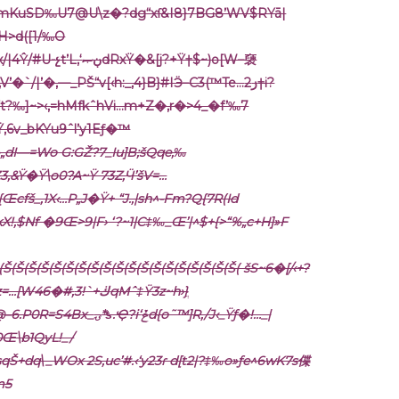
\j>K;JmKuSD‰U7@U\z�?dg“xſ&I8}7BG8’WV$RYā|
H>d([1/‰O
xŸ�&[j?+Ÿ†$~)o[W–褏
�`/|’�‚—_PŠ“v[‹h:_‚4}B}#IӬ–C3(™Te…ز2†i?
Ft?‰]~>‹‚=hMfkˆhVi…m+Z�‚r�>4_�f’‰7
‚6v
_bKYu9ˆl’y1Eƒ�™
a•„dI—=Wo G:GŽ?ּ7_Iu]B;šQqe,‰
QZ3,&Ÿ�Ÿ\o0?A~Ÿ 73Z,Ӵ’šV=…
š_,1X‹…P„J�Ÿ+ “J.,|sh^-Fm?Q{7R(Id
kX!‚$Nf �9Œ>9|F› ‘?~1|C‡‰_Œ’|^$+{>“%„c+H]»F
Ÿ3z~h›}ֲ
i‘ݞd{o˜™]R,/J‹_Ÿƒ�!…_|
m5