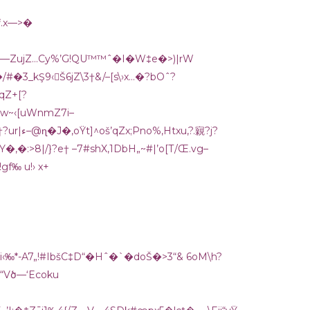
A��ƒƒ.x—>�
yŸz^—ZujZ…Cy%’G!QU™™ˆ�I�W‡e�>)|rW
�3_kŞ9‹𡠳Š6jZ\3†&/–[s\›x…�?bOˆ?
tw~‹[uWnmZ7i–
u‚?.寴?j?
|Y�‚�:>8|/}?e† –7#shX,1DbH„~#|’o[Т/Œ.vg–
!gf‰ u!› x+
i‹‰*-A7„!#IbšC‡D“�Hˆ�`�doŠ�>3“& 6oM\h?
$Q‚AŸƒHۯƒ:mi_™/“Vծ—‘Ecoku