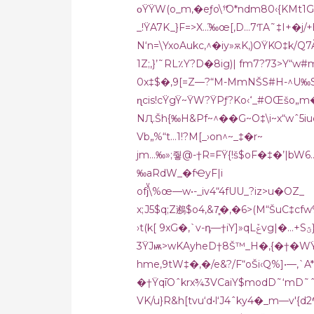
οŸŸW(o_m,�eƒo\ۥޭO*nd
_!ŸA7K_}F=>X…֞‰œ[,D…7ƬA˜‡I+�j
N‘n=\YxoAukc,^�iy»ѫK,)OŸKO‡k/Q
1Z;,}’˜RL٪Y?D�8ig)| fm7?73>Y“w#mx&—tG
0x‡$�‚9[=Z—?“M-MmNŠS#H-^U‰S
ɳcis!cŸgŸ~ŸW?ŸPƒ?Ko‹ߵ_#OŒšo„m
NԮ.Šh{‰H&Pf~^��G~O‡\i~x“wˆ5iuc7
Vb„%“t…1!?M[_›on^~_‡�r~
jm…‰»;줳@-†R=FŸ{!š$oF�‡�’|bW6…Ÿ_
‰aRdW_�fҼyF|i
ofjͮ\%œ—w•-_iv4“4fUU_?iz>u�OZ_
x;J5$q;Z鶐$o4,&7̻�‚�6>(M“ŠuC‡cfw
›t(
3ŸJѭ>wKAyheD†8Š™_H�‚{�†�WŸ‡“
hme,9tW‡�‚�
/e&?/F“oŠi‹Q%]•—,
�†ŸqīOˆkrx¾3VCaiY$modD˜‘mD˜ˆ
VK/u}R&h[tvu‘d•l‘J4ˆky4�_m—v'{d