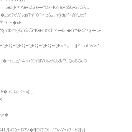
+†=5e5{F™Ae–»3$a—\fOx>KY|è:~o5կ–$»G.›\…
’Š=h:~‘�xE
„//Ş4tbm‹}GRŠ /$*K�rI#kT:°4—8_�R#�c?+Ş:—Ľ–
QEQEQEQEQEQEp’٣g…Fj]ZˆmI4vVrܲ*—
ُ…[�‡†t…z/‡4“»+%h짽Ÿt‰c‰bJ/f?…Qo8GoO
5�‚xG‡‹>K~ xƒf_
;FΧ
�‚V�
b–4H„$•Q(œB?V�ƒ[OŒO|+ˆO‹
sYmBHb2[y}