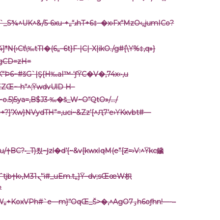
`_S¾^UK^&/5-6xu-+„“ɹhT+6‡–�x›Fx“MzO‹„jumI
Co?
›Ct\‰tTI�(6„–6t}F-|C|-X|ikO./g#{\Y%‡,q»}
6gCD=zH=
“Þ6~#šG`|Ş{H‰aI™-‘ƒŸC�V�‚74x‹•‚u
ZŒ~-h“^;ŸwdvUlD H–
5ya=,B$J3•‰�š_W~O“QtO»/…/
†+?]’Xw}NVydTH”=‚uci~&Zz'[^Ԯ7’e›YKxvbt#—
Em.t„}Ÿ–dv;sŒœW枳
?
o+_•+‡ޡQxv&aeg�’hA™Y0‘F`@…c‡W„+KoxVPh#`e—m}“OqŒ_Š>�‚^AgO7ۏh6oƒhn!—-••