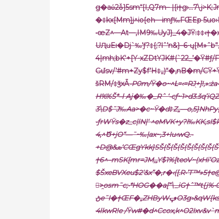
g�aύ2oͯ]5sm“[I,Q7m– |{i†g›…7
�‡kx[Mm]j^io{eһ—imƒ‰FŒEp 5uo›
•œZ^—At—‚IM9‰UyJ}_4�JŸ:‡‡‹†�x/|4Ŷ/#U-չt’L,‘ڹޞdR
UԮuEı�Dj`‰’ƒ?‡{;?lˆ’n&}–6-ų[M»ˆb”‚V’
4|mh;bK‘+[Y-xZDtYJK#(`22_’�Ÿ#ƒ/
Gմsv/’#m+Zy$f’H‡„)“�‚nB�m/CŸ+Ÿ
šRM/‡ǯxǞ
-P0m/Ÿ�o~^Լ=‹=RJ֭+]!,»:ż
H%%Š*–l Aj�‰�_Rˆ ‘-cƒ~1>d3.šq’i
3\D$˜J‰Aa>�c~Ÿ�d‡Z„—o‚5}NhPy{Œcf
•ƒrWŸs�z_c|lN|‘ ^eMVK+y?i‰KK,sI$
4‚^Ծ+j
O“—¯~‰|ax~,3+Iu
‹wQ.-
+D@&ܣ‘CŒgYkk}SŠ(Š(Š(Š(Š(Š(Š(Š(Š(Š(Š(Š(Š(Š(Š(Š(Š(Š(Š(Š(Š(Š(Š(Š(Š(Š(Š(Š( šS~6�[/‹+?
†6^–mSK[mr=JM‚„Y$1%[teoV~(xHi’Oz=…[Wڬ+`!3,#�46qMˆ‡
$ŠxeBVXeu$2‘&x”�‚r�‹([.R•’T™»5†e@–6.P0R=S4Bx_ۍ*ƾ.Ҿ?
𞯬>̯osm˜c;•*HOG��a[“\_iG†ˆ™t{j%•0Œ\b1QyL!_/
ڻe˜I�†ŒF�„ZHByWڥO3g›&qW{ksqŠ+dq\_WOx 2S‚uc’#.‹‘y23ɾ d[t2|?‡‰o»ƒe^6wK7s偞
4lkwR!e /Ÿw#�d^Ccox‚k^O2Ixv&v`