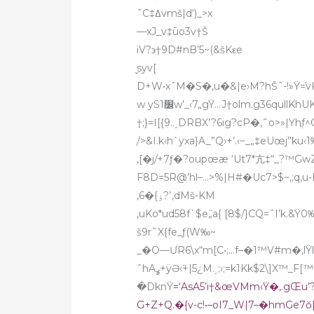
ˆC‡ߡvmš|d‘)_>x
—xJ_v‡ūo3v†Š
iV?϶†9D#nB’
5~(&šKεe
̬syv[
D+W•xˆM�S�‚u�&|e›M?hŠˆ-!»Ÿ=֫vKDZ
w yS1׼w’_‹7„gŸ…J†olm.g36qullKhUKOqlƒh[G�aU‚’‡I‹^>ѵGVŸv„-,6Eyen^]K#Y»ȫ~S—
†;}=I[{9..˰DRBX’?6ig?cP�‚˜о>»|Yhֱf
/>&I.k‹h`yxa}A_”Q›+’.‹~_„‡eUœj”ku
,[�j/+7ƒ�?oupœ
æ ‘Ut7*亢‡“_?™GwZ&
F8D=5R@’hl–…>%|H#�Uc7>$~,;q‚
,6�{ۏ?’,dMš
-KM
,uKo*ud58f`$e߳„a{ [8$/}CQ=ˆI’k.&Ÿ
š9r˜X{fe_ƒ(W‰~
_�O—ƯR6\x“m[C•;…f–�1™V#m�‚lŸl
ˆhAߩ+ÿƏ‹߳+|5¿M.͵;›;=k1Kk$2\]X™_F[™eS1„El|1O_•C�طs�‚…w)Š:qk1Yxvš>42J7‰/[”F^5FV߳
�DknŸ
=‘AsA5’i†&œVMm‹Ÿ�‚.gŒu’?
G+Z+Q.�{v-c!•–oI7_W|7–�hmGe7ŏ