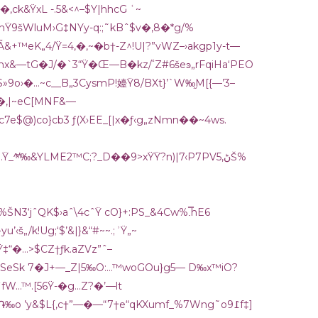
m80‹{KMt1G�‚ck&ŸxL -.5&<^–$Y|hhcG ʿ~
/+hŸ9šWluM›G‡NYy-q:;˜kBˆ$v�‚8�*g/%
7Ǟ&+™
eK„4/Ÿ=4,�‚~�b†-Z^!U|?”vWZ–›akgp1y-t—
�J/�`3“Ÿ�Œ—B�kz/ٴZ#6šeͽ„rFqiHa‘PEO
»9o›�…~c__B„3CysmP
!嬯Ÿ8/BXt}’`W‰֦M[{—’3–
�‚|~eC
[MNF&—
e$@)co}cb3 ƒ(X›EE_[|x�ƒ‹g„zNmn��~4ws.
^ͫ’‰&YLME2™C;?_D��9>xŸŸ?n)|7‹P7PVڻ,5Š%
%ŠN3‘jˆQK$›aˆ\4cˆŸ cO}+:PS_&4Cw%.̿hE6
k[ 9xG�‚`v-դ—†iY]»qLݞvg|�…+Sؿ}yu’‹
š„/k!Ug;‘$’&|}&“#~~.;ʾŸ„~
�…>$CZ†ƒk.aZVz”ˆ–
`A*SeSk 7�J+—_Z|5‰O:…™woGOu}g5— D‰x™iO?
fW…™.[56Ÿ-�g…Z?�’—lt
2֏‰o ’y&$L{,c†”—�—“7†e“qKXumf_%7Wng˜o9߁f‡]