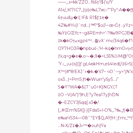
——_x=kk’ZZO…fš6†1$(‘o/Ÿ
A1x/_K!7IC7_
}ĳi)o‰L7אi;:›”“Py“•
6†uu&y�I[ lF& R1$ƒ;‡e�
4Z‰#Yi›{I`nd…|™ͭ?’$o//•~œ‹Ğ†…
‰Ÿ‡GŒfc+~gãREmh>’-?l‰i9PGJB�/#
‡k�kO†ޏxgz4™…쵤vX`mv/34q6�f?qZ+[?
OŸ7HO3RĿ�hpbuš-,’H~kq�hmO›ƞ»
(!x‚q^g�e�‚o~˞�‚9�=L55%񽝾›M@“O†?ur|ء–@ɳ�J�‚oŸt]^oš’qZx;Pno%‚Htx
ߴŸ.‹_ٷu‹
|s[|]ƒ gL4ռkHm‚eš4Ied{/‡6>5
X™(#*8!EXJˆ»�k.�’š7~ ӵOˆ-–y=“jN’x
ox3…|=PmS:ƒt�iWuin“y5yŠ…/۫
S�Ÿ?WA�&|7ˆu0^K}NGY/,T
‡O ~V|Ai“}’9h‚E?y7ea17y]h߳DN
�–EZCŸJ)5qq[
.x3�/
{_#Œm%5X[)-}[FdaS»I‹O%_?‰_ƒ|�B
e‰aӴS34—08˜”EY
…N›X/Z‡�J»™�ouh}Ÿa