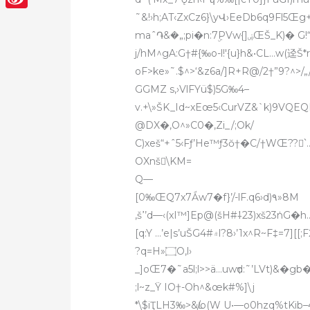
˜&!›h;AT‹ZxCz6}\yՎ›EeDb6q9Fl5Œg
Sina
maˆ֏&�„;pi�n:7ۣPVw{]ۻŒŠ_K)� G!“�_ao?cWٷqsTn*|0ˆ:^|z6ܫ„hfؤʥ†’+߷Ÿ„œ?
Weibo
j/hM^gA:G†#{‰o-l!'{u}h&•CL…w(迳Š*r
oF>ke»˜.$^>‘&z6a/]R+R@/2†”9?^>/
GGMZ s,›VlFYü$)5G‰
4–
v.+\»ŠK_Id~xEœ5‹CurVZ&`k)9VQEQEQEQEQE
@DX�‚O^»C0�‚Zi_/;Ok/
C)xeš“+ˆ5‹Fƒ’He™ƒ3ŏ†�C/†WŒ
??`
OXnš\KM=
Q—
[0‰ŒQ7x7Ǻw7�f}’/-lF.q6›d)٩»8M
‚šߴ’d—‹
(xI™]Ep@(šH#⸸23)xš23ܿnG�h…
[q:Y …’e|s’uŠG4#۾l?8›’1x^R~F‡=7][[
?q=H»۝O,l›
_]oŒ7�˜a5l;l>>
ä…uwҭd:˜’LVt)&�gb
;l~z_Ÿ IO†-Oh^&œk#%]\j
*\$iҬLH3‰>&Ŀ/o(W U•—o0hzq%tKi