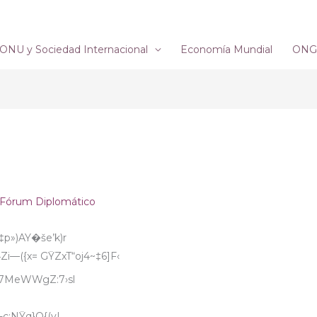
ONU y Sociedad Internacional
Economía Mundial
ONG´
Fórum Diplomático
p»)AY�še’k)r
�›[4Zi—({x= GŸZxT“oj4~‡6]F‹
~7MeWWgZ:7›sl
c:NŸq}O{(y|