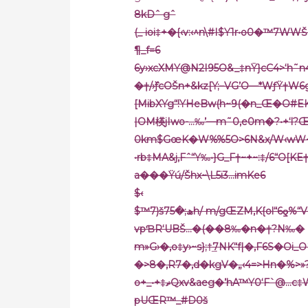
8kDˆ gˆ
(_ ioi‡+�{‹v:‹^n\#I$Y1r•o0�™7WWŠ
¶_f=6
6y›xcXMY@N2I95O&_‡nŸ}cC4>‘h˜n4]*N{
�†/›߰ƒcOŠn+&kz[Y;–VG’O—*WƒŸ†W
[MibXYg“!YHeBw(h~9(�n_Œ�O#EK
|OM楧jIwo-…‰’—m˜0,e0m�?•+‘l?Œ
0km$GœK�W%%5O>6N&x/W‹wW~o.5)
•rb‡MA&j‚Fˆ“Y‰•}G_F†~+~:‡/6“O[KE
a���Ÿú/Šhx~\L5i3…imKe6
$‹
$™7)š7ھ;�5h/ m/gŒZM‚K{ol“6ƍ%“Vu/†BC?•_T)칬~Ϳzl�d’{~&v[kwxIqM(e”[Ƶ=›V:^Ÿkc鐬
vpƁR‘UBŠ…�(��8‰�n�†?N‰�
m»G›�,o‡y›~s};†͢7NK“f|�‚F6S�Oi_Oˆtjb†k›‚M31ܢ’‘i#_u
�>8�‚R7�‚d�kgV�„‹4=>Hn
�%>»
pUŒR™_#D0š