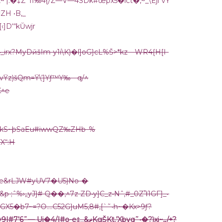
X~’|:�‡Z¯i1‰4{/Z—V—4SDk#œpx5�lct�‚~_\Eji“vŸ
ZH •B,_
‹]D‘“kŬwjr
4_irx?MyDӣšIm-y1i\K)�l]oG}cL%Š>*kz—WR4{H[I-
> —‡»_vŸz)šQm=Ÿ\’]Yƒ™Y‰—q/^
^e
__„2ŸSw�Z/Ϗ5kS~þSaEu#iwwQZ‰ZHb–%
X“:H
/yše&rLJW#yUV7�U5)No-�
y&p ;ˆ%›„yJ}# Q��‚^7z ZD•y]C_z•Nˆ‚#_0ZἿ1GF]_•
X5�b7~=?O….C52G}uM5‚8#‚[`˜•h~�Kx>9ƒ?
)o\x>1hve_6m$‚+y9I#7’6˜— Uj�4/|#o-e‡_&ޡKgŠKt.’Xbvq˜•�?)xi~,,/+?