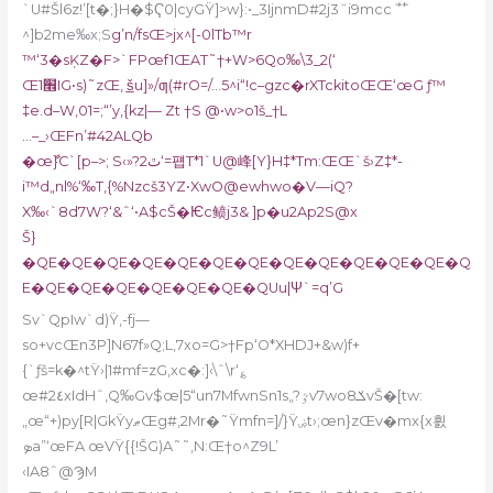
`U#Šl6z!’[t�;}H�$Ҁ0|cyGŸ]>w}:•_3IjnmD#2j3˝i9mcc ⺿
^]b2me‰x;S
g’n/fsŒ>jx^[-0lTb™r
™‘3�sĶZ�F>`FPœf1ŒAT˜†+W>6Qo‰\3_2(‘
Œ1׮IG•s)˜zŒ‚ š̲u]»/ƣ(#rO=/…5^i“!c–gzc�rXTckitoŒŒ‘œG ƒ™
‡e.d–W,01=;“’y,{kz|— Zt †S @•w>o1š_†L
…–_›ŒFn’#42ALQb
�œާ}C`[p–>; S‹»?2ٿ‘=퍱T*1`U@峰[Y}H‡*Tm:ŒŒ`š›Z
‡*-
i™d„nl%‘‰T,{%Nzcš3YZ•XwO@ewhwo�V—iQ?
X‰‹`8d7W?‘&ˆ‘•A$cŠ�Ѥc鲼j3& ]p�u2Ap2S@x
Š}
�QE�QE�QE�QE�QE�QE�QE�QE�QE�QE�QE�QE�Q
E�QE�QE�QE�QE�QE�QE�QUu|Ψ`=q’G
Sv`QpIw`d)Ÿ,-f
j—
so+vcŒn3P]N67f»Q;L‚7xo=G>†Fp‘O*XHDJ+&w)f+
{`ƒš=k�^tŸ›|1#mf=zG‚xc�:]‹\ˆ\r‘؏
œ#2٤xIdHˆ,Q‰Gv$œ|5“un7MfwnSn1s„?ٷv7wo8ݎvŠ�[tw:
„œ“+)py[R|GkŸyޠŒg#‚2Mr�˜Ÿmfn=]/}Ÿۻt›;œn}zŒv�mx{x흸
ܤa”‘œFA œVŸ{{!ŠG)A˜˜‚N:Œ†o^Z9L’
‹IA8ˆ@ϠM