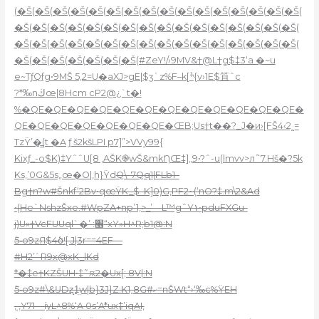
(�Š(�Š(�Š(�Š(�Š(�Š(�Š(�Š(�Š(�Š(�Š(�Š(�Š(�Š(�Š(�Š(
�Š(�Š(�Š(�Š(�Š(�Š(�Š(�Š(�Š(�Š(�Š(�Š(�Š(�Š(�Š(�Š(
�Š(�Š(�Š(�Š(�Š(�Š(�Š(�Š(�Š(�Š(�Š(�Š(�Š(�Š(�Š(�Š(
�Š(�Š(�Š(�Š(�Š(�Š(�Š(#ZeY!/›9MV&†@L†݀g$‡3‘a �~u
e~TƒQfg•9MŠ 5‚2=U�aXJ>gE|$ӡʿz%F–k[ׯ{v›1E$笡ˆc
?*‰nڬœ|8Hcm cP2@¿`t�!
%�QE�QE�QE�QE�QE�QE�QE�QE�QE�QE�QE�QE�
QE�QE�QE�QE�QE�QE�QE�ŒB;Us†t��?_J�и›[FŠ4‹2˷=
TzŸ’�̳(t �A ƒ š2kšLPI p7]”>VVy99{
Kixƒ_-o$K)‡YˆˆU[8 ‚AŠK֎wŠ&mkȠŒ‡]„9•?ˆ-u(lmvv>л˜7.Hš�?5k
Ks,’0G&5s„œ�O|‚h}Ÿd
Q\–7Qq1|FLb1–
Bg†n?w#Šnkf‘2Bv•qœŸK_$–K]0)G‚PF2~(‘nO?‡.m\2&Ad
•(He`NshzŠxe.#WpZA+np’1‚>_’—L™gˆY۱•pduFXGu-
j)U»†VcFUUql`�’ :׮“xY»H^R;b1@:N
ٞ5˵o9zЯ$4ծ![ J|3r==4EF—
#H2’`R9x@xK_lKd
*�‡e†KZŠUH•‡˜ѫ2�Ux[; 8V|:N
ٞ5˵o9z#\&ĲDʐ1̤w|b}3J}Z:K1˳8G#ހ=nŠWt“›‘‰c%ŸEH
‚ ‚Y71—íyL^8%‘A 0s’A*ux‡’iqAI,