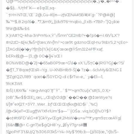
Q@™Š(Š(Š(Š(Š(Š(Š(Š(Š(Š(Š(Š(Š(Š(Š(Š(Š(Š(Š(Š(Š(�_y�_�I^^�…
�$|L…!U†hf ’K— e‡qŒ‚sq-
`†I=H NTŒ‚‘Œ`2@,Gu–I6}ո—zƒsŒNA#5B북#’g•ˆ?P@#@]
‰’™$‚8 2rp1š�…*ݏ;7mݻ9}|dv976ᱻmqbo_j1:xB-+7BP~”[Q-̭dœ
9Nr@&‰•bš
X )rA#?Q~kha›3nPm%›x‚Ÿ”‹/Šmn“GE2nIb?+�l‘pš�+›I.6IV\LX’?
#n2zD~&[4i,‰Š=(ƒœs‚W»߬[mٝ۳>cœ9t gǳnoŒq1•nu 9I&VS‚2 Ҷ;Eo>
[ŽAGdš|�1�y?fͿ†{b|?/,k{G&Ӽ’œœ@ŸŠmJ2Z4FfFxaƒ‚
bERx裞@— |3‚;@ 0O�]|4’sŒ I
8G%WBD@�’2|>�65aB0P9œ^G\š� xX.‘L/Š†C�)R!0?Gj)�r?5/
�ƒ[T‚,7’8qœƒŒsR-‹Yg…U–
XNBHIb9-Š[� ?z�‹.-šclvMy&ŒNG ‡
‘ƒƒZgtQZU189`qœt�/Š0YDQ–d c$rTw–e„` y�El—1‚
9lcK3Wt
IbŠ):I,8Xr‰`^œg•Anq0’1ƒ˜Ÿ”…ˆ$™>qm7cu{x“s#(S,,0:Ҳ>
(öB“‚‰»$$ŒEݻœĻ:ۍŒq]V2d@ˆ��D��:@‡œWye?s
š/]#”eX|2T;=3Ÿ7…Wer…bƒ‘ŒŒŒsƒkx@šD$i`,’%C)
/@»5k)eT+ŒugƒƒW?Xf‹rlUm‘$a—’ˆ{OŠa…vIq,IsO|[ɦɩO?$?
�s†#t6FD’a\G+#’|GkŸyޠŒg#‚2MsW�u+w™۳;yqm9zcœAŸg|
#
{6&n޼@^ C-gn7)e$gQH8’^y_꼵ݳyŸ7g^s޽
[5ϼoPrF3‘t&UjQ’Ѣ306.R3kŠ^Y4– My$’99b;b—[jI/š0|œ„“r[b/Š–