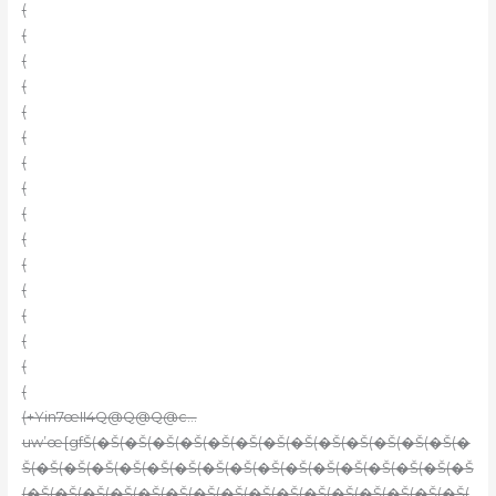
(
(
(
(
(
(
(
(
(
(
(
(
(
(
(
(
(+Yin7œII4Q@Q@Q@c…
uw’œ{gfŠ(�Š(�Š(�Š(�Š(�Š(�Š(�Š(�Š(�Š(�Š(�Š(�Š(�Š(�
Š(�Š(�Š(�Š(�Š(�Š(�Š(�Š(�Š(�Š(�Š(�Š(�Š(�Š(�Š(�Š(�Š
(�Š(�Š(�Š(�Š(�Š(�Š(�Š(�Š(�Š(�Š(�Š(�Š(�Š(�Š(�Š(�Š(