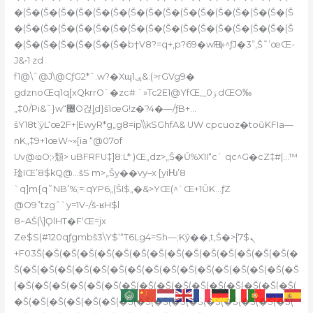
�(Š�(Š�(Š�(Š�(Š�(Š�(Š�(Š�(Š�(Š�(Š�(Š�(Š�(Š�(Š�(Š
�(Š�(Š�(Š�(Š�(Š�(Š�(Š�(Š�(Š�(Š�(Š�(Š�(Š�(Š�(Š�(Š
�(Š�(Š�(Š�(Š�(Š�(Š�b†V8?=q+,p?69�wҴH»^ƒJ�3”,Š˜’œŒ-
J&•1 zd
f1@\ˆ@J\@CƒG2*ˆ.w?�
Xɰݷ1&:(>rGVg9�
gǳnoŒq1q[xQkrrO`�zc# `»Tc2E1@YfŒ,_0ۏdŒO‰
„‡0/Pi&˜}w“޴O걵ۣ|d}š1œG!z�?4�—/ƒB+…
šY18t’ӯL‘œ2F+|EwyR*g„g8=ip\\kSGhfA& UW cpcuoz�toũKFIa—
nK„‡9+1œW~»[ia “@07of
Uv@ҩO;›頹> uBFRFU‡]8:L* )Œ„dz>„Š�Ŭ%X1I“c` qc
^G�cZ‡#|…™
琻IŒ’8$kQ@…šS m>„Šy��vy–x [yiǶ’8
`q]m{q˜NB’%;=:qYP6„(ŠI$„�&>YŒ(^`Œ+1ŬK…ƒZ
@O9”tzgˆ
`y=1V-/š-ʁH$l
8~AŠ(\]ǪlHT�F‘Œ=jx
Ze$S(#120qƒgmbš3\Y$‘“T6Lg4=Sh—;Kŷ��‚t‚Š�>[ܢ$7
+F03Š(�Š(�Š(�Š(�Š(�Š(�Š(�Š(�Š(�Š(�Š(�Š(�Š(�Š(�Š(�
Š(�Š(�Š(�Š(�Š(�Š(�Š(�Š(�Š(�Š(�Š(�Š(�Š(�Š(�Š(�Š(�Š
(�Š(�Š(�Š(�Š(�Š(�Š(�Š(�Š(�Š(�Š(�Š(�Š(�Š(�Š(�Š(�Š(
�Š(�Š(�Š(�Š(�Š(�Š(�Š(�Š(�Š(�Š(�Š(�Š(�Š(�Š(�Š(�Š(