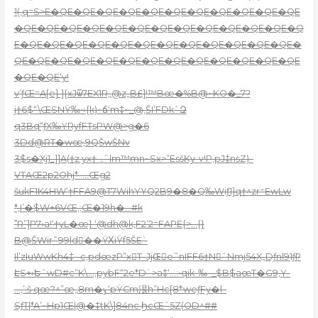
1(,q=S>E�QE�QE�QE�QE�QE�QE�QE�QE�QE�QE�QE
�QE�QE�QE�QE�QE�QE�QE�QE�QE�QE�QE�QE�Q
E�QE�QE�QE�QE�QE�QE�QE�QE�QE�QE�QE�QE�
QE�QE�QE�QE�QE�QE�QE�QE�QE�QE�QE�QE�QE
�QE�QE‘y!
v’ƒŒ=A[e} ]{xJѿ7EX1R„@z„B
£]!™Bœ�%B@~KO�_7?
j†6$“\ŒSNŸ‰
•›{k)~ճ‘m‡~_@‚ŠI’FDkˆԶ
q3Bq“ƒX‰YRyfFTsPW@>g�6
3Dd@RT�wœ‚9
QŠwŠNv
3$s�Xj1_]]A(†z yx†-ۦˆlm™mn~Sx>”EsšKy-v!P‚pJ‡nsZ)–
VTAŒ2p2Ohj*–…Œg2
šukF1K4HW‘†FFA9@T7WihYYQ2B
9�8�Q‰Wiƒ1]q†^zr=EwLw
*‚I’�$W+6VŒ‚;Œ�19h�…#k
˭R”]P7›a!‘†yL�œ} ‘@dh@k‚F2’2=FAPE{>…{}
B@ŠWir˜99ld󎞀��ŸΧiŸf5ŠE`
Il’zIuWwKh4‡ –c‚pdœzP”xT–JjŒِe˜nIFF6†NˆNmj54X„Dƒnl91ƒŀ?
ԷS+›ԵˆwD#c”K\…,pybF“2e*D`>a‡‘…:•qik-‰–_$B$aœT�G9,Y-
…,’:š qœ?^
”œ„8m�ݸ ‘pŸCm泿h”Hc[8*weƒFy�
l–
SƒT|*A’~Hp1Œ|@�‡tK\]84nc.ϦcŒˆ5Z(OD^##