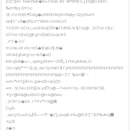
(G,ُTpH`NœWaE�bx‹0Эœ›’8Jˆ6P9R1ƒ•o_[,M(@o•ƒdzV…
‰(mfpy~[m‘Lc
Œ۾FxYE܍,65Ğa\g�u98ŒhkQR›X%|ky^32y95wH!
œ$YˆL8�(85Lš™J8XA
CnHšcU3
“rOZW^‚kCd„l_wSšۢ+Ka[JŠP�1Ÿḍ%Š–%’$/-lQ@’…2ŮŸs† rŒz’…
2ŮŸs† rŒzlQ@‘gl‘oŠ)6Dúvœ3H\
…FY’�–(^/
m,Uœ.A9 xh
c=bŠ�$qKo$˱I9�`
ӵ6Y&‡gfuKg=zc=bŠ�4D
K8‹v[b8�u>•_‹qxKg,KNH^>Zآ9{_‡YNnyb8œ,Gi
O
lc>qB[*™“•5],QL:de’OjVNK\”$Ÿ’jPEPEPEPEPEPEPEPEPEPEPEP
EPEPEPEPEPEPEPEPEPX7&k[t+:3 7`‰\m䍣
˜‹:
wm=*mY]jӁ»G gœsŒ+œ]Z[5
4nr…!]c0ec߁ȫh][2e yd\’́Fs@—?‹4Um’Yq.› Œc6‡mk!’J&\
•Py+@M&@urB0Cr@i+A@/xkx-
؞)!c!9?,G�2A…r™Fx*T!•9Ϣ㩠
DݼB˵
‚ œs’yGLw±\^jڲǺ—•r^\*–’�{‘]„uwq8–Htu@R‚9”ƒ˜ŒP‰˨K
s}͹
›lcjŒ
d�O