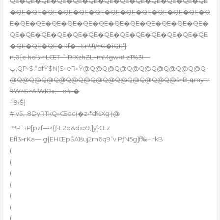
QE�QE�QE�QE�QE�QE�QE�QE�QE�QE�QE�QE�QE
�QE�QE�QE�QE�QE�QE�QE�QE�QE�QE�QE�QE�Q
E�QE�QE�QE�QE�QE�QE�QE�QE�QE�QE�QE�QE�
QE�QE�QE�QE�QE�QE�QE�QE�QE�QE�QE�QE�QE
�QE�QE�QE�Rf�…SnU)/†G�iQIt‘}
n,0{c hd’ڐ›†LŒT-˜’R›XzhZL+mMgw‹# zT%3ӏ—
ڀ,QP‹$.“dfŸ$N(S»eR»Ÿ@Q@Q@Q@Q@Q@Q@Q@Q@Q@Q
@Q@Q@Q@Q@Q@Q@Q@Q@Q@Q@Q@Q@Q@š†B˱գmy=r
9W^S>AlW
Ю»;—o#•�
`9›Š]
#|v5…8DyRTkQ»Œdc(�z‹*d%Xg†@
™P`‹P[pzf—>{ƒ•E2q&d»ϧ9,]y}Œz
EfÍ3ҥKa— g{EHŒpŠA1šuj2m6q9”v.PƒN5g]f‰+ rkB
(
(
(
(
(
(
(