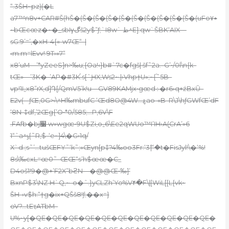
“.3ŠH~pz)(�L
a7™n8v+CAR#Š(hŠ�(Š�(Š�(Š�(Š�(Š�(Š�(Š�(Š�(Š�(uFo٭۷
~bŒcœz�~�_
sbIγڰš2y$”ƒ;`I8w` ظ^E]:qw`ŠBK‘A
IX—
sG:9’=’‚�xН-4{«-w7Œ“–|
‹m.m=lEvv! 9T›»7“
x8’uM—’*yZeeS]n>‰u;{Oa!‹}b#`7c�fgš| šf˜2a.–G’•/0l\n{k–
tŒ»—’3K�-’AP�#3K֡.s[ˆԨX;Ws2~.|›Vhp†U»;~{֝˜5B–
vp!1I„x8”rX‚d]Դ[/QmV5’k!u—GV89KAMjx•gœd܀�r6›q+źBxŨ–
E2v(–-ƒŒ‚0G>›\^H‰mbufC ‘Œd8O@4W…ɻ,ao-«B–R\J\hƒGWfŒ’dF
‘8N-‡df‚’2Œg{’O•*0/585;…P‚6V\F
.FAfb�bj׷ w»wgœ•9U$Zi,o„6\Ee2qWUo™I’IH›Aܷ(CrA’»6
1“ˆa^ݹ{˜R‚$-‘e~]4\�G‹1q/
X`d.;s˜’…tušŒFY˜‘k˜;»Œyn[p‡?4‰oo3Fr:‘3ޭ|-�t�FisJyl!\�‘%!
8s\‰cxL=œ0˜–ŒŒ“s’h$œœ�C_
D4oš1!9�@+’F2X”bϩN—�@@Œ•‰]’
BxnP$3\NZ H`Q‚~–o�ˆ.}yCLZh’Yo%V۴�F\|[WiL[[L{vk~
ŠH-›v$h:“†g�ix+QŠš8!ƒ;��x=}
oV?…tEҭATbM–
U%~y[�QE�QE�QE�QE�QE�QE�QE�QE�QE�QE�QE�