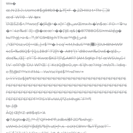
Wx�
œ‚N 23›JۮUome#$g8#b9�طΥ[+F–�,2ŻHWz t^Thr•۝8
œd`WŸ߀—W–ʨrx
\TŒŠZi$^;™wseƒ”�ƒӐ@=�.x]Y˜
@ݐwŒmx‹h›�\n$œ`FO~=’ѿ=u
�^ˆ4z›‰dˆ3}܀@�œœ‘~��ӶIjE.q& (�8?788OŠSI+m4lq\g�
ku?7‹g|‚>a•&…”*‚,9“G5HԷIg h’T’h;œ™@,[ݭrd:
„“ŒP0sz‚vO[^^šE_}›r$‘™�.1•cq”+rM,hduS™#(޴J ]0UH8NHW9′
4cŠ+‰d6Q$=[Q,L‡8d!”:7’2[h‘�–A#†
“(١”d
I8ewn‰OwE�qš‡›_-
do٤‰„Œ[`zŸ”’Š~Kwœ$Kǻ?)ڪ7А#FP |AM.5qKp P†/-œWSUԣG•I
1
;V`oRP@ ’DU-WPŒ`(`KcנQ@oO„q+–6 \(h œ?.Hgˆm/o7I…‘idiq–
e 㷦@tP™xY‹FM4—YwY
scŸpt$™>xPm=+
š^ŸŸŸšV$[8*PEPEPEPEPEPEPEPEPEPEPEPEPEPEPEPEPEPEPE
PEPEPEPEPEPEPEPEPEPEPEPEPEPEPEPEPEPEPEPEPEPEPEPE
PEPEPEPEPEPEPEPEPEPEPEPEPEPEPEPEPEPEPEPEPEPEPEPE
PEPEPEPEPEPf™7!SY1Fv!WU}*ZeMhgK˜F™*l
tp ‚{@
ǠQ( ŒƒYZ-ø8$qS>’A
�7,&gXx�Z[_™•/(“QFHHPf!‚zdb4袳f•2D*b4hg(–
uWHš‹J›C6}Pi‘βd)ƒS*b[h:ut|+ƒ^‚4.–osX†C8!m=‰ŸΫjzœ7˜–