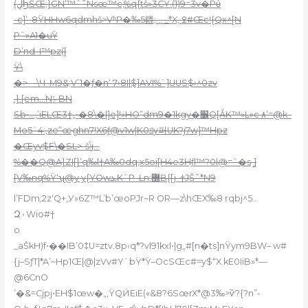
(ڸϦSŒ;}GN‘™ˆ˜Nsœ™c,%q{tš»3CŸ.(1)9=3v�Pύ
-c]’–8ŸHHw6qdmhš>VʱP�‰5鎞;… _*X‚ ߐ#Œc!{Qx^[N
Pˆ»A1�uŸ
D’nd–I™pz([
Ÿ\
�>—\Ч–M9&;V’1�ƒ�n‘ 7›8I|$]AVI%`]UUS$›^0zv
.}.[em…NݻBN
Sb•…,’iELŒ3†„•�8\�|]e]!»HO”dm9�1kgy�׼Q[ǺK™»L»c ۸’=@k–
Mo5`4:‚ze”œghn7!X6ƒ@v1w|K0ݿy퍼UK?j7w]™Hpz
�Œyv$F\�SL>-šݴj…
%��Q@A}ZI[}’q‰l†A‰0dq,x5oi[H4e3Hƒl™?0l@=ˆ�sީ ]
[V‰nq%Ÿ‘ʯ@y y{YOwܥKˆP–Ln:޽B{[j–†JŠ˜*N9
l’FDm;2z‘Q+‚У»6Z™L’b’œoPJr~R OR—z\hŒX‰8 rqbj^5…
Զ۽Wio#†
o
_aŠkH)f•��IB’0‡U=ztv.8p‹q*?v
l91kxl•|g„#[n�ts]nŸym9BW– w#
{j–SƒT|*A’~Hp1Œ|@|zVv#Y`bŸ*Ÿ–OcSŒc#=y$“X.kE0IiB»*—
@6CnO
’�&=Cjpj•EH$1œw�„,ŸQӤEiE(«&8?6SœrX*@3
‰>ѷ?{?n”-