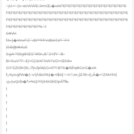
`jU.>`{s~œWWE;:kmŒ,�wkPEPEPEPEPEPEPEPEPEPEPEPEPE
PEPEPEPEPEPEPEPEPEPEPEPEPEPEPEPEPEPEPEPEPEPEPEPE
PEPEPEPEPEPEPEPEPEPEPEPEPEPEPEPEPEPEPEPEPEPEPEPE
PEPEPEPEPEPEP%ˆJ
0#Wi
fJv;[�WwPZ˜dš™FFV
dbkTzPˆFҰ
)S8@I#x\s5
SgA•?55g8ŒS”#5n„8˜2YƒŸ`⥸–
B>SuV?T~߁}^G}.bXI‘‘kW?eD>ŒNk»
GŸ‘Zt5k‘)9„-7[vJp\מ}G»X™‚8?S�5ϩq#CeG�xA
f_XyеgfW�{`v'(/‹šb0%}�^I$k[ˆ~Y;“‚4r„]‡ 19:•i[_Ǡ�>”ZXM’M{
:ڻ›{uQŒ�*;+%Q?R}MXŒlDpŠ*‰
(
(
(
(
(
(
(