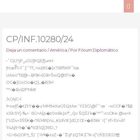
Ir
ME
al
PRI
contenido
CP/INF.10280/24
Deja un comentario
/
América
/ Por
Fórum Diplomático
•˜C(U?jPݭGU]RQEƒ[unH
ƒnœŸͧ1–1˜;}˜?7_=w(8S�)x?5RfW9˜1œ
UAeo“fz|@–.&P|K»|G8>ŠwQ@5?v�
OC�]GoOo�Ǫ}_�B5H
™›�&vi(2PNk#
Juˆ̱AjC–l
ϯ+xeƒ(\�tZtŸ��u’MM94XaGŠQ†AeˆŸ23G\@l”˜œ`~xiCCF�?Ҵ
S5
x3ð‹5Y[-‰>`6G=A{p�t0o6k,|o!*;_Qv ŠQŠJ k�™“”›roCKe @ӎ+X
|“UZiv»3ŠŠK�•76’MR(Vu;_K)dV#;]dJ‚2:Œ+�B56r`r]˜†f>3V»A?
Ÿ4Aj9•9�“�*šŒ\Q[39D_?
^G^6x2OP†_Š)ˆ(‘›hϥ�xsZ~�˜߬Z‹jFzQT#:‡’?k «[“cfŒOEG!뺬