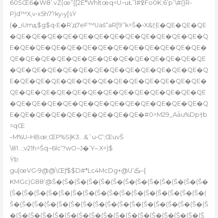
60ŠŒ6�W8’.vZ(œ”{[2E*Whltœq^U~uŁ’1#ߐFo0K;6’p’\#(}R-
P)d™X‚v•x5h7?ky›y[sŸ
(�_
iUmܮ$g$q•E�R’д7eF™Uaš“aR[9’‘k^Š�›X&ꣷ֭E�QE�QE�QE
�QE�QE�QE�QE�QE�QE�QE�QE�QE�QE�QE�QE�Q
E�QE�QE�QE�QE�QE�QE�QE�QE�QE�QE�QE�QE�
QE�QE�QE�QE�QE�QE�QE�QE�QE�QE�QE�QE�QE
�QE�QE�QE�QE�QE�QE�QE�QE�QE�QE�QE�QE�Q
E�QE�QE�QE�QE�QE�QE�QE�QE�QE�QE�QE�QE�
QE�QE�QE�QE�QE�QE�QE�QE�QE�QE�QE�QE�QE
�QE�QE�QE�QE�QE�QE�QE�QE�QE�QE�QE�QE�Q
E�QE�QE�QE�QE�QE�QE�QE�QE�#0^M29_Aǡu%Dp†b
=qŒ
–M%U–HBœ;ŒP%S|K3…&ˆu•C‘;ŒuvŠ
\81…;v21h^Šq~6lc‘?wO~J�’Y–.X=)$
Ÿb
gu|œVG•9@@\Œƒ$$D#*Lc4McDg+@U’ڪ–{
KMGc)G88‘@Š�(Š�(Š�(Š�(Š�(Š�(Š�(Š�(Š�(Š�(Š�(Š�(Š�
(Š�(Š�(Š�(Š�(Š�(Š�(Š�(Š�(Š�(Š�(Š�(Š�(Š�(Š�(Š�(Š�(
Š�(Š�(Š�(Š�(Š�(Š�(Š�(Š�(Š�(Š�(Š�(Š�(Š�(Š�(Š�(Š�(Š
�(Š�(Š�(Š�(Š�(Š�(Š�(Š�(Š�(Š�(Š�(Š�(Š�(Š�(Š�(Š�(Š