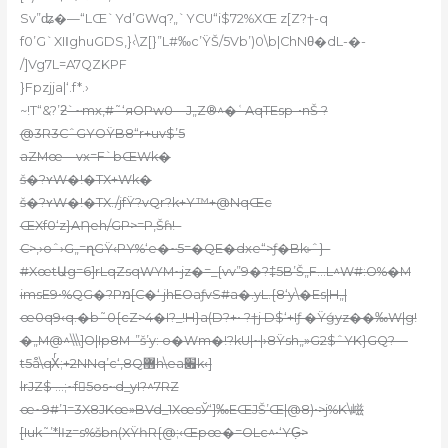
Sv”ʥ�—“LŒ`Yd’GWq?„`YCU“i$72%XŒ z[Z?†-q
f0’G`XIⵏghuGDS‚}‹\Z[}”L#‰c’ŸŠ/5Vb’)0\b|ChNθ�dL-�-
/]Vg7L=A7QZKPF
}Fpzjja|‘.f*.›
~!T“&?’ƻ
`~mx‚#˜‘яOPw0—J„Z®^�ʿAqTEsp-•nŠ ?
@3R3CˆGYOŸB8“r+uv$’5
aZMœ—vx=F`bŒWk�
š�?ʏW�!�TX+Wk�
š�?ʏW�!�TX./jfŸ?vQr?k+Y™+@NqŒc
ŒXf0‘z}AȠeh/GP>=P‚Šɦ!–
C>‚›oˆ›G„=ղGŸ‹PY%‘e�~5=�QE�dxe“>ƒ�Bk˫ˆ}–
#XœtԱg=6]rLqZsqWYM~jz�=_{vv”9�?‡5B’Š„F…L^W#:O%�M
imsE9•%QG�?Pמ[C�‘ jhEOaƒvS#a�.yL.{8‘y\�Es|H„|
œ0q9‹q.�b˜0{cZ>4�I?_!H}a(D?+• ?†j D$‘+Iƒ �Ÿǵyz��‰W|g!
�„M@^\\\]O|Ip8M-”š’y: o�Wm�!?kU|~|›8Ÿsh„»G2$ˆYK}GQ?—
t5å\q
Xͬ;+2NNq’c‘‚8Q޻h\ea׏k‹]
lrJZ$ …;~f5os~d_yI?^7RZ
œ~9#’1=3X8JKœ»BVd_1XœsЎ‘]‰EŒJŠ’Œ|@8)•>j%K\嵫
[Iuk˜’*lӀz=s%šbn(XŸһR{@;‹Œpœ�=OLc^•‘YG̣>