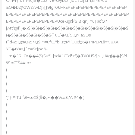
O‹h~f†n7m-!Icƒ$�c3x_VE–d\ybD*[!bL|70l[Zm;M>EYcp
&O�b2(\GWz7wDƒ»[†9Igr06HkEPEPEPEPEPEPEPEPEPEPEPEP
EPEPEPEPEPEPEPEPEPEPEPEPEPEPEPEPEPEPEPEPEPEPEPEP
EPEPEPEPEPEPEPEPEPEPU
œ-,@$’$‚B qnj™u†%*/Q?
[Att‘@l’1j�ޢŠ(�Š(�Š(�Š(�Š(�Š(�Š(�Š(�Š(�Š(�Š(�Š(�Š(�Š
(�Š(�Š(�Š(�Š(�Š(�Š{`uE’�Œ’9,QY!aSDs…
I˜d•@Q@Q@^QŠ™#ufŒ°b‘‚z@ŸjO,0灶6�ThPEPLš™J8XA
ŸE�rŸ#‹‚{˜c#Šr}pc&-
-!m�¯R~Or��4(Š(Šu5’–[sdX`Œd*zf(�[Di8HԳ$sҢHXgƒ��[ŠϺ
š$qŒŠ## œ
(
(
(
(
*j1†:™Td`\9+œXŠ(Š�„~!��Vœ3,*A #4�(
(
(
(
(
(