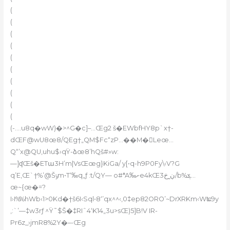
(
(
(
(
(
(
(
(
(
(
(-….u8q�wW)�>^G�c]–…Œg2 š�EWbfHY8p`x†-
dŒF@wU8œ8/QEg†„QM$Fc“zP…��M�Leœ…
Q“’x@QU,uhu$›qŸ-ձœ8’hQš#»w:
—]ʠŒš�ETա3H’m|VsŒœg}KiGa/ y[•q-h9P0Fy\‹V?G
A‰ށe4kŒ3ڹ˷خ/b%ܮ…
q’E,Œ`†%’@Šݹm•T‘‰q„ƒ :t/QY— o#*
œ~{œ�=?
I›I%%hWb‹1>0Kd�†š6I‹Sql•8‘’qx^^‹,0‡ep82ORO’~DrXRKm‹Wʨ9y
,:`’—‡w3rƒ ^Ÿ˜$Š�‡RIˆ4‘K14„3u>sŒ)5]B!V IR-
Pr6z_›jmR8%2Y�–-Œg