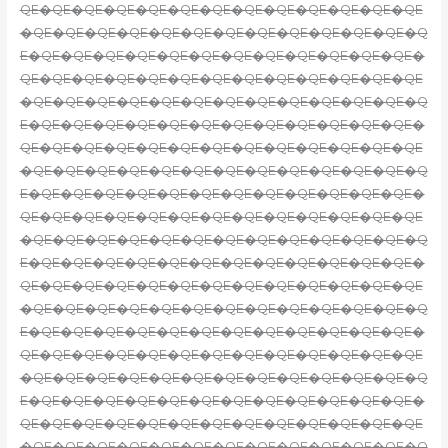
QE�QE�QE�QE�QE�QE�QE�QE�QE�QE�QE�QE�QE
�QE�QE�QE�QE�QE�QE�QE�QE�QE�QE�QE�QE�Q
E�QE�QE�QE�QE�QE�QE�QE�QE�QE�QE�QE�QE�
QE�QE�QE�QE�QE�QE�QE�QE�QE�QE�QE�QE�QE
�QE�QE�QE�QE�QE�QE�QE�QE�QE�QE�QE�QE�Q
E�QE�QE�QE�QE�QE�QE�QE�QE�QE�QE�QE�QE�
QE�QE�QE�QE�QE�QE�QE�QE�QE�QE�QE�QE�QE
�QE�QE�QE�QE�QE�QE�QE�QE�QE�QE�QE�QE�Q
E�QE�QE�QE�QE�QE�QE�QE�QE�QE�QE�QE�QE�
QE�QE�QE�QE�QE�QE�QE�QE�QE�QE�QE�QE�QE
�QE�QE�QE�QE�QE�QE�QE�QE�QE�QE�QE�QE�Q
E�QE�QE�QE�QE�QE�QE�QE�QE�QE�QE�QE�QE�
QE�QE�QE�QE�QE�QE�QE�QE�QE�QE�QE�QE�QE
�QE�QE�QE�QE�QE�QE�QE�QE�QE�QE�QE�QE�Q
E�QE�QE�QE�QE�QE�QE�QE�QE�QE�QE�QE�QE�
QE�QE�QE�QE�QE�QE�QE�QE�QE�QE�QE�QE�QE
�QE�QE�QE�QE�QE�QE�QE�QE�QE�QE�QE�QE�Q
E�QE�QE�QE�QE�QE�QE�QE�QE�QE�QE�QE�QE�
QE�QE�QE�QE�QE�QE�QE�QE�QE�QE�QE�QE�QE
�QE�QE�QE�QE�QE�QE�QE�QE�QE�QE�QE�QE�Q