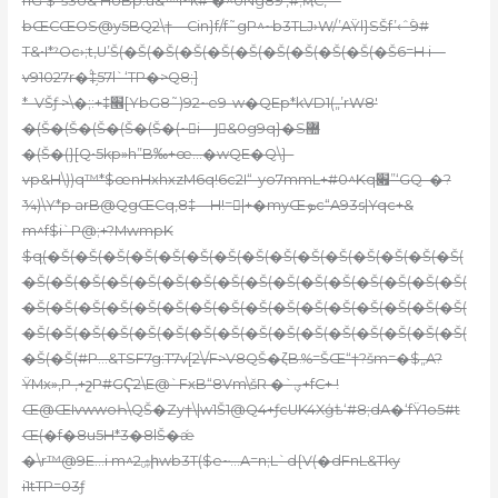
nG’$”š3U&’HUBp:u&™i~k# �^0Ng89′,#;ӎC,—
bŒCŒOS@y5BQ2\
†—Cin}f/f˜gP^~b3TLJ›W/’AŸl}SŠf’‹ˆۡ9#
T&•I*ˀOc›;t‚U’Š(�Š(�Š(�Š(�Š(�Š(�Š(�Š(�Š(�Š(�Š6=H i—
v91027r�ۢ‡֥57l`‘TP�>Q8;]
*–VŠƒ >\�;:+‡׮[YbG8˜)92~e9-w�QEp*kVD1(„’rW8′
�(Š�(Š�(Š�(Š�(Š�(~i—Jُ&0g9q}�S޺
�(Š�(}[Q•5kp»h”B‰+œ…�wQE�Q\}–
vp&H\))q™*$œnHxhxzM6q!6c2I“-yo7mmL+#0^Kq׏”‘GQ–�?
¾)\Y*p arB@QgŒCq‚8‡—H!=󐽨|+�myŒܤc“A93s|Yqc+&
m^f$i`P@;+?MwmpK
$qִ(�Š(�Š(�Š(�Š(�Š(�Š(�Š(�Š(�Š(�Š(�Š(�Š(�Š(�Š(�Š(
�Š(�Š(�Š(�Š(�Š(�Š(�Š(�Š(�Š(�Š(�Š(�Š(�Š(�Š(�Š(�Š(
�Š(�Š(�Š(�Š(�Š(�Š(�Š(�Š(�Š(�Š(�Š(�Š(�Š(�Š(�Š(�Š(
�Š(�Š(�Š(�Š(�Š(�Š(�Š(�Š(�Š(�Š(�Š(�Š(�Š(�Š(�Š(�Š(
�Š(�Š(#P…&TSF7g:T7v[2\/F>V8QŠ�ζB.%=ŠŒ“†?šm=�$„A?
ŸMx»‚P ‚+շP#GҀ2\E@`FxB“8Vm\šR �`ؠ+fC+ !
Œ@ŒIvwwoҺ\QŠ�Zy†\|w1Š1@Q4+ƒcUK4Xģѣ‘#8;dA�‘fŸ1o5#t
Œ(�f�8u5H*3�8lŠ�ǽ
�\r™@9E…i m^2ۺիwb3T($e~…A=n;L`d{V(�dFnL&Tky
i1tTP=03ƒ