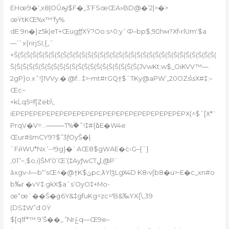
EHœ9�‘‚x8|OŨԡI$F�„3’FSœŒA»BD@�’2|>�>
œŸtKŒ%x™’fy%
dE 9n�}z5k)eT+ŒugƒƒXŸ?Oo:s^0;yˆФ–bp$‚9hм?Xf‹rlUm‘$a
—’ˆx{rirjSI,{„ˆ
+Š(Š(Š(Š(Š(Š(Š(Š(Š(Š(Š(Š(Š(Š(Š(Š(Š(Š(Š(Š(Š(Š(Š(Š(Š(Š(Š(Š(Š(Š(Š(Š(Š(
Š(Š(Š(Š(Š(Š(Š(Š(Š(Š(Š(Š(Š(Š(Š(Š(Š(Š(Š(Š(Š(JVwKt;w$_OiKVV™—
2gP}o.x˜!}1VVy.�:@f…‡>•mt#rGQ†$ˆTKy@aPW’„20OZs\sX#‡:–
Œc~
+kĹq5=f[Zeb\‚
iEPEPEPEPEPEPEPEPEPEPEPEPEPEPEPEPEPEPEPEPX(^$ˆ[X*`
PrqV�V=…⸻T%ؐ�˜!‡#{ձE�W4e
Œur#šmCY9?$”3ƒOyŠ�|
ˆFйWU*Nx ‘-•!9g}�`AŒ8$gWAE�c‹G–{ˆ}
‚01”~,$o,i)ŠM‘0’Œ’(‡AyƒwCTڸ,@P`
ǎxgv–I—b“’sŒ^�@†K$ݶpc,λYlǯLgX4D K8‹v[b8�u>•E�c_xn#o
b‰r �vY‡.gkX$aˆs’Oy
O‡+Mo-
œ“œ`��Š�ǵ6Y&‡gfuKg=zc=Ɓ&‰YX{\‚39
(DS‡W”d:0Ÿ
$[q1f*™ 9’Š��„.”Nrݞq—Œ9e–