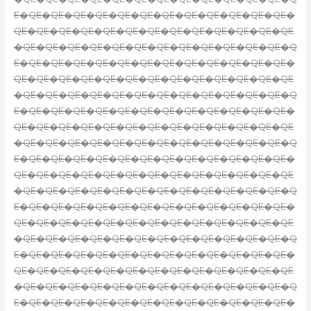
E�QE�QE�QE�QE�QE�QE�QE�QE�QE�QE�QE�QE�
QE�QE�QE�QE�QE�QE�QE�QE�QE�QE�QE�QE�QE
�QE�QE�QE�QE�QE�QE�QE�QE�QE�QE�QE�QE�Q
E�QE�QE�QE�QE�QE�QE�QE�QE�QE�QE�QE�QE�
QE�QE�QE�QE�QE�QE�QE�QE�QE�QE�QE�QE�QE
�QE�QE�QE�QE�QE�QE�QE�QE�QE�QE�QE�QE�Q
E�QE�QE�QE�QE�QE�QE�QE�QE�QE�QE�QE�QE�
QE�QE�QE�QE�QE�QE�QE�QE�QE�QE�QE�QE�QE
�QE�QE�QE�QE�QE�QE�QE�QE�QE�QE�QE�QE�Q
E�QE�QE�QE�QE�QE�QE�QE�QE�QE�QE�QE�QE�
QE�QE�QE�QE�QE�QE�QE�QE�QE�QE�QE�QE�QE
�QE�QE�QE�QE�QE�QE�QE�QE�QE�QE�QE�QE�Q
E�QE�QE�QE�QE�QE�QE�QE�QE�QE�QE�QE�QE�
QE�QE�QE�QE�QE�QE�QE�QE�QE�QE�QE�QE�QE
�QE�QE�QE�QE�QE�QE�QE�QE�QE�QE�QE�QE�Q
E�QE�QE�QE�QE�QE�QE�QE�QE�QE�QE�QE�QE�
QE�QE�QE�QE�QE�QE�QE�QE�QE�QE�QE�QE�QE
�QE�QE�QE�QE�QE�QE�QE�QE�QE�QE�QE�QE�Q
E�QE�QE�QE�QE�QE�QE�QE�QE�QE�QE�QE�QE�