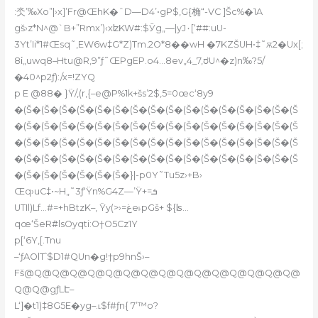
:氼’‰Xo”|›x]’Fr@ŒhK�ˆD—D4’•gP$‚G{桷“-VC ]Šc%�1A
gš›z*N^@`B+”Rmx’)‹xʫKW#:$Ӯg„—|yJ۰[‘##:uU-
3Yt’Ii*1#Œsq˜‚EW6w‡G*Z)Tm.2O*8��wH �7KZŠUH•‡˜ѫ2�Ux[;
8ί„uwq8–Htu@R‚9”ƒ˜ŒPgEP.o4…8ev„4_7‚ರU^�z)n‰?5/
�40^p2ƒ):/x=!ZYQ
p E @88� }Ÿ/,(r,{–e@P%1k+šs’2$‚5=0œc‘8y9
�(Š�(Š�(Š�(Š�(Š�(Š�(Š�(Š�(Š�(Š�(Š�(Š�(Š�(Š�(Š�(Š
�(Š�(Š�(Š�(Š�(Š�(Š�(Š�(Š�(Š�(Š�(Š�(Š�(Š�(Š�(Š�(Š
�(Š�(Š�(Š�(Š�(Š�(Š�(Š�(Š�(Š�(Š�(Š�(Š�(Š�(Š�(Š�(Š
�(Š�(Š�(Š�(Š�(Š�(Š�(Š�(Š�(Š�(Š�(Š�(Š�(Š�(Š�(Š�(Š
�(Š�(Š�(Š�(Š�(Š�(Š�}|-p0Y˜Tu5z›+B›
Œq›uC‡•~H„˜3ƒ‘Ÿn%G4Z—’Ÿ+=ܭ
UTIl)Lf…#=+hBtzK–‚ Ÿy(>›=غe˫pGš+ ${ʪ…
qœ‘ŠeRܳ#lsOyqti:O†O5Cz1Y
p[‘6Y,[.Tnu
–‘ƒAOlT՝$D1#QUn�g!†p9hnŠ›–
Fš@Q@Q@Q@Q@Q@Q@Q@Q@Q@Q@Q@Q@Q@Q@Q@
Q@Q@gƒLԷ–
L‘]�t1)‡8G5E�yg–.˪$f#ƒn{ 7’™o?