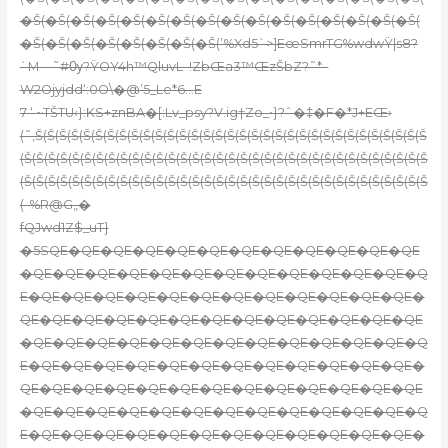
�Š(�Š(�Š(�Š(�Š(�Š(�Š(�Š(�Š(�Š(�Š(�Š(�Š(�Š(�Š(�Š(
�Š(�Š(�Š(�Š(�Š(�Š(�Š(�Š(’%Xd5`>]EœSmrTG%wdwŸ|s8?
`M—˜#Ѹ?ŸOY4h™QluvL–!ZbŒa3™ŒzŠbZ?˜*–
W2Ojyjdd‘:0O\�@’5_Le*6…E
7 ‘ ~TŠTU‹}:KS+znBA�[:Lv_psy?V.ig†Zo_•}?ˆ�‡�F�*J+EŒ›
(˜‚Š(Š(Š(Š(Š(Š(Š(Š(Š(Š(Š(Š(Š(Š(Š(Š(Š(Š(Š(Š(Š(Š(Š(Š(Š(Š(Š(Š(Š(Š(Š(Š(Š
(Š(Š(Š(Š(Š(Š(Š(Š(Š(Š(Š(Š(Š(Š(Š(Š(Š(Š(Š(Š(Š(Š(Š(Š(Š(Š(Š(Š(Š(Š(Š(Š(Š(Š
(Š(Š(Š(Š(Š(Š(Š(Š(Š(Š(Š(Š(Š(Š(Š(Š(Š(Š(Š(Š(Š(Š(Š(Š(Š(Š(Š(Š(Š(Š(Š(Š(Š(Š
(–%R@G„�
fQJwd1Z$_uT}
�5SQE�QE�QE�QE�QE�QE�QE�QE�QE�QE�QE�QE
�QE�QE�QE�QE�QE�QE�QE�QE�QE�QE�QE�QE�Q
E�QE�QE�QE�QE�QE�QE�QE�QE�QE�QE�QE�QE�
QE�QE�QE�QE�QE�QE�QE�QE�QE�QE�QE�QE�QE
�QE�QE�QE�QE�QE�QE�QE�QE�QE�QE�QE�QE�Q
E�QE�QE�QE�QE�QE�QE�QE�QE�QE�QE�QE�QE�
QE�QE�QE�QE�QE�QE�QE�QE�QE�QE�QE�QE�QE
�QE�QE�QE�QE�QE�QE�QE�QE�QE�QE�QE�QE�Q
E�QE�QE�QE�QE�QE�QE�QE�QE�QE�QE�QE�QE�