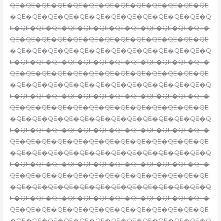
QE�QE�QE�QE�QE�QE�QE�QE�QE�QE�QE�QE�QE
�QE�QE�QE�QE�QE�QE�QE�QE�QE�QE�QE�QE�Q
E�QE�QE�QE�QE�QE�QE�QE�QE�QE�QE�QE�QE�
QE�QE�QE�QE�QE�QE�QE�QE�QE�QE�QE�QE�QE
�QE�QE�QE�QE�QE�QE�QE�QE�QE�QE�QE�QE�Q
E�QE�QE�QE�QE�QE�QE�QE�QE�QE�QE�QE�QE�
QE�QE�QE�QE�QE�QE�QE�QE�QE�QE�QE�QE�QE
�QE�QE�QE�QE�QE�QE�QE�QE�QE�QE�QE�QE�Q
E�QE�QE�QE�QE�QE�QE�QE�QE�QE�QE�QE�QE�
QE�QE�QE�QE�QE�QE�QE�QE�QE�QE�QE�QE�QE
�QE�QE�QE�QE�QE�QE�QE�QE�QE�QE�QE�QE�Q
E�QE�QE�QE�QE�QE�QE�QE�QE�QE�QE�QE�QE�
QE�QE�QE�QE�QE�QE�QE�QE�QE�QE�QE�QE�QE
�QE�QE�QE�QE�QE�QE�QE�QE�QE�QE�QE�QE�Q
E�QE�QE�QE�QE�QE�QE�QE�QE�QE�QE�QE�QE�
QE�QE�QE�QE�QE�QE�QE�QE�QE�QE�QE�QE�QE
�QE�QE�QE�QE�QE�QE�QE�QE�QE�QE�QE�QE�Q
E�QE�QE�QE�QE�QE�QE�QE�QE�QE�QE�QE�QE�
QE�QE�QE�QE�QE�QE�QE�QE�QE�QE�QE�QE�QE
�QE�QE�QE�QE�QE�QE�QE�QE�QE�QE�QE�QE�Q