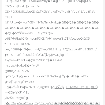
̥ Œ‚zƒ^kwCG†(Œ DU8�qzmy�ƿ�@’;_[Z0–(bG$h20p@J’A
™+‡c»†r]Fz=H@…œg^u
CS^FGjJ0)UR‚\dœŒr@;ƒPC%Ÿ)…
^a}Ÿo™q;@R[apY›E/Ua‚(Ȑ#V
YC†T+
{d˜/U|tp•�^’+trޮˆŒM”(‘NTs/Tmu!+yL_�QE�QE�QE�QE�QE�
QE�QE�QE�QE�QE�QE�QE�QE�QE�QE�QE�QE�QE
�QE�V?Š
Š=P–bB6`†Œg?9;Qsx.
o6$*�#faslQ@;mvunPXŒ[ƒ1i�`odyg’1…7$A(sœœQ@X5i–
t‘L`Œx’8 `’kC$‰
œ•,;˜O88�`Š�yu]r -H@>e,Ÿ8Σ9N:[gᝲF’‘(@rx!p+aF‘|U3Œ&?…/
†6–*X— œ`|”~,$o,i)ŠM‘0’Œ’(‡AyƒwCTڸ,@P`
ǎxgv–I—b“’sŒ^�@>Cv719f c$�A 84^/
m,Uœ.A9 xkbŠ�+‹‘y‹W
@#n>jآ4+2”p ‚2A
qY’X˜„qJ’yQœ{eht,b)»‘’œŸ˜Šh‰@–q) Ŏp�}+BŠ�
c=Œ:-
gFb]`tǭm@’|6†‘o5;!
˜g�»Ÿ-/KJm]p2N2I’OR{պ(d=,H†g
jآ35R$’„X0AGWFˆxػU>˜‚0HŠ(
—ӾCh^YXJ˜YIEd
yl1ZŠMPe@6`g?
{�±ƒO›qn“~mŒ>œ]FŸǧFX`y»’yŠ(�Š(�Š(�Š(�Š(�Š(�Š(�Š(�Š