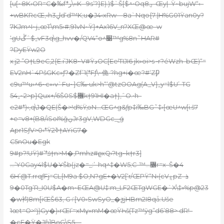
[u
[~8K‹OR=C�‰f*ر\‹‹K– 9s’?}E).)$`Š[$^•Oqؠ8-Œy|–Ÿ~bujW“‹–
+wBKRcŒ‚‹hڸ3d‘d™K;u�J4‹xRw—8a`Nqo{7:|H%G01Ÿan0y?
7KJm^I~j„œT\m5›#;91vN~Ÿ}+Ax16V_n?XŒ@œ–w
‘gUڴˆ$„vF3q\g_hvv�/QV4“o^׹™g%8n˜HAR#
?DyEŸw2O
x:j2 ”O†L9eC‚2{E.i’JK8~V#ŸدOC[EeˡTIJI6 jk
»oi>s •r?éWzh–bŒ)“=
EV2nH`4PšGKc»ƒ?�Zf’1(*Fƒ\~佹-?hg+i�œ?#‘ZǷ
c9u™u‹^6~c»›v`Fu~}C‰•uk>h“‘@tzOOAg(A_V}„y=l$U’-TG
54„~2>p}Qux+/6Š0S$޼k†91HI�a†}‚ˆO.•h–
e2#*)‹‚q\J�QE(Š�>!d%ŸָoN…ŒG^g&ƒp‡i‰BG˜‡›[œU^w[i.š7
+e=v8+(B8/iSoI%ǧڹJr3gV,WDGc_˷ǵ
Apr1SƒV>0‹*Ÿ2ߢ†AYiG7�
C5nOu�Egk
9#p?!UŸ)#’*ݿ†n>M�,Pmhz#ϱxQ›?tg~k†r3]
…’Y0Gay4l$U�¥Šb(jz�=_:’–hq^‡�W5;C-™…߼r=x–Š�4
6H’@T.rrqƒFj=CL{M9a $O,N?gE+�V2[‘r/ŒPŸ“N›(cVۼpZܪ–
0�9Tg’R_I0U$A�m~EŒA@U‡:m_LF2ŒTgWGE�`X\‡»%p@23
�w袀8m[iŒŠ63‚ Gٵ[V0›SwSyO_�ƺjHBm2I8qǡ:Uše
1œt=O>ºj)Gy�)›rŒI’=xMұ»mM�œŸҺš(Tz™ӯg”d6’88> dR!–
�cE�Ÿ�Jɦ]BɵG\S5—