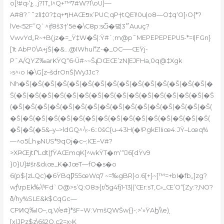
o[!#q›‘չ…j?1T„I^Q+™7#W?1\oU}—
A#8?ˆ˜zlI‡0?‡q+ףHAŒפx’PUC;qP†tQE1!0u|o8—O‡q‘O]›O{*?
lVe‹52F”Q`^iƒ8š3†‘5ë�\C8p:sѽ�뎤3״Auuç?
VwvYd„R~+B(jz�=_Ÿ‡W�Š|:Ÿ#`;m@p˜MEPEPEPEPU5-*=I|FGn}
[1t AbP0\A+jŠ(�&…@IWhuޮi:Z-�_OC–—ŒŸj-
PˆA/QYZ‰arKŸQ“6•Ū#~~ŠɻDŒŒ’zN|EJFHa,0q@‡Xgk
›s^›o I�\G[z–šdrOnŠ|WyJJc?
Nh�Š(�Š(�Š(�Š(�Š(�Š(�Š(�Š(�Š(�Š(�Š(�Š(�Š(�Š(�Š(�
Š(�Š(�Š(�Š(�Š(�Š(�Š(�Š(�Š(�Š(�Š(�Š(�Š(�Š(�Š(�Š(�Š
(�Š(�Š(�Š(�Š(�Š(�Š(�Š(�Š(�Š(�Š(�Š(�Š(�Š(�Š(�Š(�Š(
�Š(�Š(�Š(�Š(�Š(�Š(�Š(�Š(�Š(�Š(�Š(�Š(�Š(�Š(�Š(�Š(
�Š(�Š(�5&–y–>ldGQ^•\‹-6::0šC{u–43H(�!PgkE1Iiœ4.JŸ–Lœq%
—^o5ĹhܤNUS*9qOj�c–;IŒ~V#?
>XҎŒjtՐLdt)ƒŸAŒmqK[^wkŸT�m‘“6[dŸv9
}0}U]#šr&dɩœ_K�JœT—fO�s�o
6(p${zLQc)�6ŸBqǷ55œWq7 ~=‰gBR}o.6[+}~]™=+bI�fb„]zg?
wƒ\rpEk‰\ʱFd`O@>s’Q:O8э{r/5g4fϳ1•13|(‘Œr:sT‚C»_Œ’O“[Zy:?‚NO?
δ/hy%SLE&k$CqGc—
CPͶQ‰IO–,q‚V/e#}*šF~WːVmšQWŠw{}-;>‘»ŸAϦ\\e)֭
[x)JPz$z\6š2O‚c2=x›K