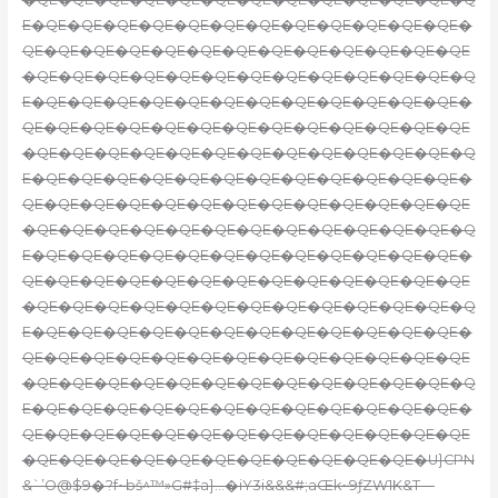
E�QE�QE�QE�QE�QE�QE�QE�QE�QE�QE�QE�QE�
QE�QE�QE�QE�QE�QE�QE�QE�QE�QE�QE�QE�QE
�QE�QE�QE�QE�QE�QE�QE�QE�QE�QE�QE�QE�Q
E�QE�QE�QE�QE�QE�QE�QE�QE�QE�QE�QE�QE�
QE�QE�QE�QE�QE�QE�QE�QE�QE�QE�QE�QE�QE
�QE�QE�QE�QE�QE�QE�QE�QE�QE�QE�QE�QE�Q
E�QE�QE�QE�QE�QE�QE�QE�QE�QE�QE�QE�QE�
QE�QE�QE�QE�QE�QE�QE�QE�QE�QE�QE�QE�QE
�QE�QE�QE�QE�QE�QE�QE�QE�QE�QE�QE�QE�Q
E�QE�QE�QE�QE�QE�QE�QE�QE�QE�QE�QE�QE�
QE�QE�QE�QE�QE�QE�QE�QE�QE�QE�QE�QE�QE
�QE�QE�QE�QE�QE�QE�QE�QE�QE�QE�QE�QE�Q
E�QE�QE�QE�QE�QE�QE�QE�QE�QE�QE�QE�QE�
QE�QE�QE�QE�QE�QE�QE�QE�QE�QE�QE�QE�QE
�QE�QE�QE�QE�QE�QE�QE�QE�QE�QE�QE�QE�Q
E�QE�QE�QE�QE�QE�QE�QE�QE�QE�QE�QE�QE�
QE�QE�QE�QE�QE�QE�QE�QE�QE�QE�QE�QE�QE
�QE�QE�QE�QE�QE�QE�QE�QE�QE�QE�QE�U}CPN
&`’O@$9�?f~bš^™»G#‡a}…�iY3i&&&#;aŒk~9ƒZW1K&T—