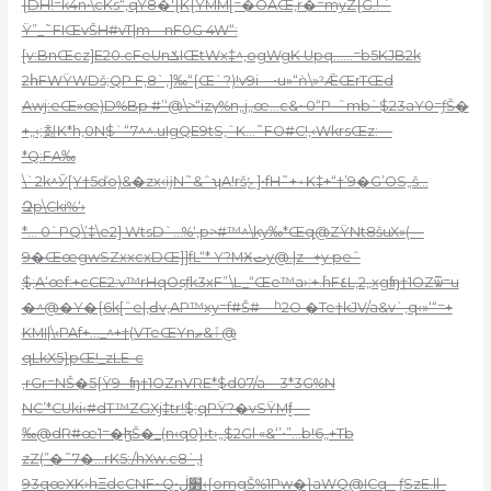
{DH!=k4n•\cKs“‚qŸ8�'{K{ŸMM[=�OAŒ‚r�=myZ{G.! `
Ÿ”_˜FIŒvŠH#vT|m—nF0G 4W“:
[v:BnŒcz]E20.cFeUnݎIŒtWx‡^,ogWgK Upq……=b5KJB2k
2հFWŸWDš;QP F,8`‚]‰“{Œ`?)!v9i—•u»“ǹ\»ˀǢŒrTŒd
Awj:eŒ»œ)D%Bp #’‘@\>“izү%n„j„œ…c&~0“P–ˆmb`$23aY0=ƒŠ�
+„‹;칦K*h‚0N$`“7^^.uIgQE9tS‚ˆK…˜FO#C!,‹WkrsŒz:—
*Q:FA‰
\`2k^Ӯ[Y†5ďo)&�zx‹ĳN˜&ˆʮ
A!ršݺ]•fH˜+۽K‡+“†’9�G’OS„š…
Զp\Cki%‘›
*… 0`PQ\’‡\e2] WtsD`…%‘‚p>#™^\ky‰*Œq@ZŸNt8šuX»(—
9�ŒœgwSZxxcxDŒ]]fL“* Y?MӾتy@.|z –+y peˆ
$;A‘œf:+cCE2:v™rHqOsƒk3xF”\L_“Œe™a›:+.۫hF٤L‚2„xg
ʩ†1OZѿ=u
�^@�Y�{6k[ˆe|‚Ԁv‚AP™xy=f#Š#—ʰ2O �Te†kJV/a&v`‚q‹»‘“=+
KMI|\‹PAf+…_^+†(VTeŒYnٱ&ޠ@
qLkX5}pŒ!_zLE-c
‚rGr=NŠ�5{Ÿ9- ʩ†1OZnVRE*$d07/a—3*3G%N
NC’*CUki‹#dT™ZGXj‡tr!$;qPŸ?�vSŸMf̬ —
‰@dR#œ1=�ɮŠ�_(n‹q0}›t›„$2Gl «&‘’•”…b!6„+Tb
zZ(”�˜7�…rK5:/hXw.c8`‚I
93qœXK›hΞdcCNF~Q•׻ڶ‹{omgŠ%1Pw�}aWQ@ICq–-ƒ
SzE.ll–