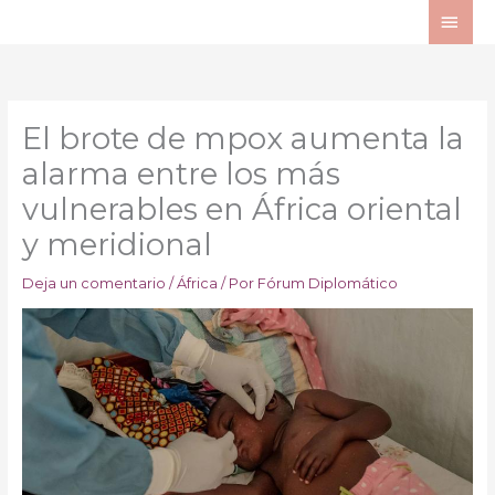
Ir
ME
al
PRI
contenido
El brote de mpox aumenta la
alarma entre los más
vulnerables en África oriental
y meridional
Deja un comentario
/
África
/ Por
Fórum Diplomático