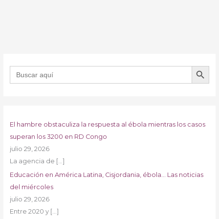
BOTÓN DE B
Buscar:
El hambre obstaculiza la respuesta al ébola mientras los casos
superan los 3200 en RD Congo
julio 29, 2026
La agencia de
[…]
Educación en América Latina, Cisjordania, ébola… Las noticias
del miércoles
julio 29, 2026
Entre 2020 y
[…]