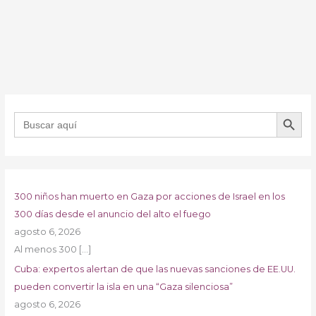
BOTÓN DE B
Buscar:
300 niños han muerto en Gaza por acciones de Israel en los
300 días desde el anuncio del alto el fuego
agosto 6, 2026
Al menos 300
[…]
Cuba: expertos alertan de que las nuevas sanciones de EE.UU.
pueden convertir la isla en una “Gaza silenciosa”
agosto 6, 2026