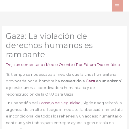
Ir
ME
al
PRI
contenido
Gaza: La violación de
derechos humanos es
rampante
Deja un comentario
/
Medio Oriente
/ Por
Fórum Diplomático
“El tiempo se nos escapa a medida que la crisis humanitaria
provocada por el hombre ha
convertido a
Gaza
en un abismo
”,
dijo este lunes la coordinadora humanitaria y de
reconstrucción de la ONU para Gaza.
En una sesión del
Consejo de Seguridad
, Sigrid Kaag reiteró la
urgencia de un alto el fuego inmediato, la liberación inmediata
e incondicional de todos los rehenes, y un acceso humanitario
continuo y sin trabas para entregar ayuda a gran escala en