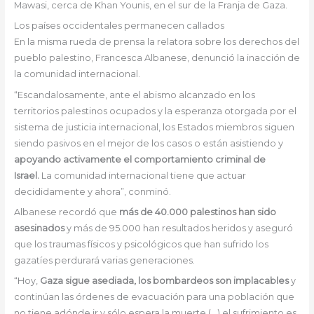
Mawasi, cerca de Khan Younis, en el sur de la Franja de Gaza.
Los países occidentales permanecen callados
En la misma rueda de prensa la relatora sobre los derechos del
pueblo palestino, Francesca Albanese, denunció la inacción de
la comunidad internacional.
“Escandalosamente, ante el abismo alcanzado en los
territorios palestinos ocupados y la esperanza otorgada por el
sistema de justicia internacional, los Estados miembros siguen
siendo pasivos en el mejor de los casos o están asistiendo y
apoyando activamente el comportamiento criminal de
Israel.
La comunidad internacional tiene que actuar
decididamente y ahora”, conminó.
Albanese recordó que
más de 40.000 palestinos han sido
asesinados
y más de 95.000 han resultados heridos y aseguró
que los traumas físicos y psicológicos que han sufrido los
gazatíes perdurará varias generaciones.
“Hoy,
Gaza sigue asediada, los bombardeos son implacables
y
continúan las órdenes de evacuación para una población que
no tiene adónde ir y sólo espera la muerte (…) el sufrimiento es