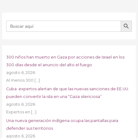
BOTÓN DE B
Buscar:
300 niños han muerto en Gaza por acciones de Israel en los
300 días desde el anuncio del alto el fuego
agosto 6, 2026
Al menos 300
[…]
Cuba: expertos alertan de que las nuevas sanciones de EE.UU.
pueden convertir la isla en una “Gaza silenciosa”
agosto 6, 2026
Expertos en
[…]
Una nueva generación indígena ocupa las pantallas para
defender sus territorios
agosto 6, 2026