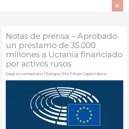
Ir
ME
al
PRI
contenido
Notas de prensa – Aprobado
un préstamo de 35.000
millones a Ucrania financiado
por activos rusos
Deja un comentario
/
Europa
/ Por
Fórum Diplomático