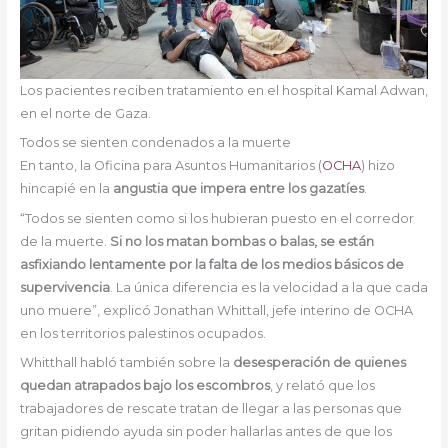
Los pacientes reciben tratamiento en el hospital Kamal Adwan,
en el norte de Gaza.
Todos se sienten condenados a la muerte
En tanto, la Oficina para Asuntos Humanitarios (
OCHA
) hizo
hincapié en la
angustia que impera entre los gazatíes
.
“Todos se sienten como si los hubieran puesto en el corredor
de la muerte.
Si no los matan bombas o balas, se están
asfixiando lentamente por la falta de los medios básicos de
supervivencia
. La única diferencia es la velocidad a la que cada
uno muere”, explicó Jonathan Whittall, jefe interino de OCHA
en los territorios palestinos ocupados.
Whitthall habló también sobre la
desesperación de quienes
quedan atrapados bajo los escombros
, y relató que los
trabajadores de rescate tratan de llegar a las personas que
gritan pidiendo ayuda sin poder hallarlas antes de que los