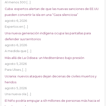
Al menos 300
[…]
Cuba: expertos alertan de que las nuevas sanciones de EE.UU.
pueden convertir la isla en una “Gaza silenciosa”
agosto 6, 2026
Expertos en
[…]
Una nueva generación indígena ocupa las pantallas para
defender sus territorios
agosto 6, 2026
A medida que
[…]
Más allá de La Odisea: un Mediterráneo bajo presión
agosto 5, 2026
Para Ulises,
[…]
Ucrania: nuevos ataques dejan decenas de civiles muertos y
heridos
agosto 5, 2026
Una nueva ola
[…]
El Niño podría empujar a 49 millones de personas más hacia el