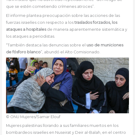
que se estén cometiendo crímenes atroces”.
El informe plantea preocupación sobre las acciones de las
fuerzas israelíes con respecto a los
traslados forzados, los
ataques a hospitales
de manera aparentemente sistemática y
los ataques a periodistas.
“También destaca las denuncias sobre el
uso de municiones
de fósforo blanco
”, abundó el Alto Comisionado.
© ONU Mujeres/Samar Elouf
Mujeres palestinas llorando a sus familiares muertos en los
bombardeos israelíes en Nuseirat y Deir al-Balah, en el centro