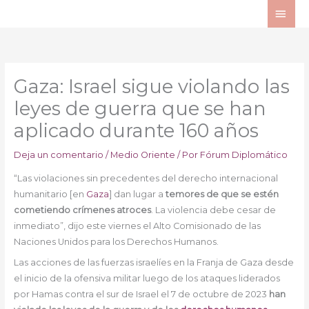
Ir
ME
al
PRI
contenido
Gaza: Israel sigue violando las
leyes de guerra que se han
aplicado durante 160 años
Deja un comentario
/
Medio Oriente
/ Por
Fórum Diplomático
“Las violaciones sin precedentes del derecho internacional
humanitario [en
Gaza
] dan lugar a
temores de que se estén
cometiendo crímenes atroces
. La violencia debe cesar de
inmediato”, dijo este viernes el Alto Comisionado de las
Naciones Unidos para los Derechos Humanos.
Las acciones de las fuerzas israelíes en la Franja de Gaza desde
el inicio de la ofensiva militar luego de los ataques liderados
por Hamas contra el sur de Israel el 7 de octubre de 2023
han