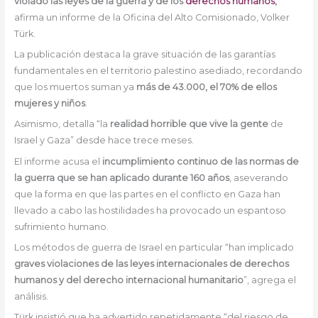
violado las leyes de la guerra y de los
derechos humanos
,
afirma un informe de la Oficina del Alto Comisionado, Volker
Türk.
La publicación destaca la grave situación de las garantías
fundamentales en el territorio palestino asediado, recordando
que los muertos suman ya
más de 43.000, el 70% de ellos
mujeres y niños
.
Asimismo, detalla “la
realidad horrible que vive la gente
de
Israel y Gaza” desde hace trece meses.
El informe acusa el
incumplimiento continuo de las normas de
la guerra que se han aplicado durante 160 años
, aseverando
que la forma en que las partes en el conflicto en Gaza han
llevado a cabo las hostilidades ha provocado un espantoso
sufrimiento humano.
Los métodos de guerra de Israel en particular “han implicado
graves violaciones de las leyes internacionales de derechos
humanos y del derecho internacional humanitario
”, agrega el
análisis.
Türk insistió que ha advertido repetidamente “del riesgo de