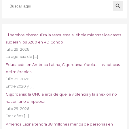
BOTÓN DE B
Buscar:
El hambre obstaculiza la respuesta al ébola mientras los casos
superan los 3200 en RD Congo
julio 29, 2026
La agencia de
[…]
Educación en América Latina, Cisjordania, ébola… Las noticias
del miércoles
julio 29, 2026
Entre 2020 y
[…]
Cisjordania: la ONU alerta de que la violencia y la anexión no
hacen sino empeorar
julio 29, 2026
Dos años
[…]
América Latina tendrá 38 millones menos de personas en