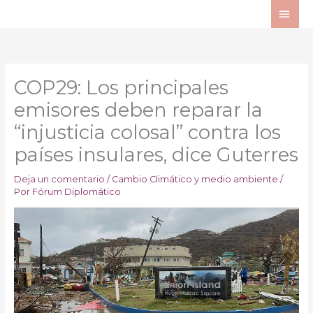
Ir
ME
al
PRI
contenido
COP29: Los principales
emisores deben reparar la
“injusticia colosal” contra los
países insulares, dice Guterres
Deja un comentario
/
Cambio Climático y medio ambiente
/
Por
Fórum Diplomático