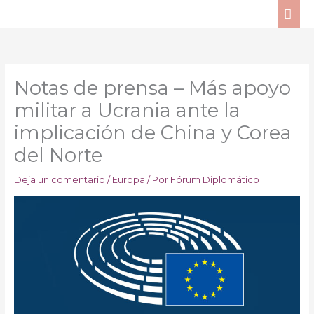
Ir
ME
al
PRI
contenido
Notas de prensa – Más apoyo
militar a Ucrania ante la
implicación de China y Corea
del Norte
Deja un comentario
/
Europa
/ Por
Fórum Diplomático