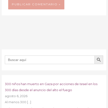
BOTÓN DE B
Buscar:
300 niños han muerto en Gaza por acciones de Israel en los
300 días desde el anuncio del alto el fuego
agosto 6, 2026
Al menos 300
[…]