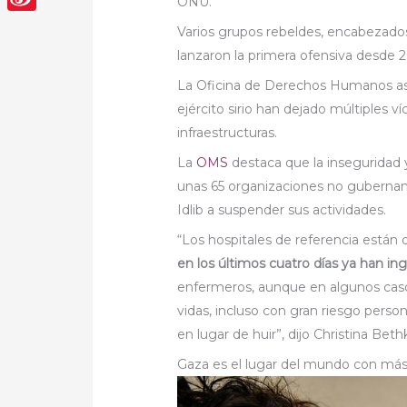
ONU.
Sina
Varios grupos rebeldes, encabezados 
Weibo
lanzaron la primera ofensiva desde 2
La Oficina de Derechos Humanos as
ejército sirio han dejado múltiples v
infraestructuras.
La
OMS
destaca que la inseguridad y 
unas 65 organizaciones no guberna
Idlib a suspender sus actividades.
“Los hospitales de referencia está
en los últimos cuatro días ya han in
enfermeros, aunque en algunos casos
vidas, incluso con gran riesgo person
en lugar de huir”, dijo Christina Bet
Gaza es el lugar del mundo con má