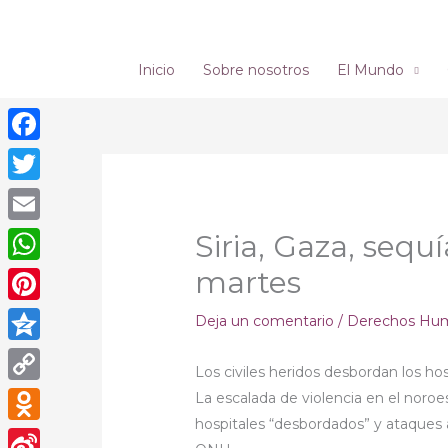
Ir
al
contenido
Inicio
Sobre nosotros
El Mundo
Facebook
Twitter
Email
Siria, Gaza, sequ
martes
WhatsApp
Pinterest
Deja un comentario
/
Derechos Hu
Qzone
Los civiles heridos desbordan los hos
Copy
La escalada de violencia en el noroes
hospitales “desbordados” y ataques a
Link
Odnoklassniki