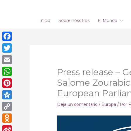
Ir
al
contenido
Inicio
Sobre nosotros
El Mundo
Facebook
Twitter
Email
Press release – 
Salome Zourabich
WhatsApp
European Parli
Pinterest
Qzone
Deja un comentario
/
Europa
/ Por
F
Copy
Link
Odnoklassniki