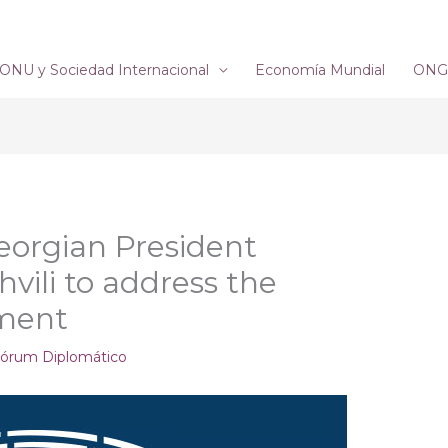
ONU y Sociedad Internacional
Economía Mundial
ONG´
Georgian President
vili to address the
ament
órum Diplomático