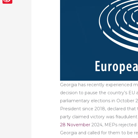
Sina
Weibo
Georgia has recently experienced m
decision to pause the country’s EU 
parliamentary elections in October 2
President since 2018, declared that
party claimed victory was fraudulent 
28 November
2024, MEPs rejected t
Georgia and called for them to be re