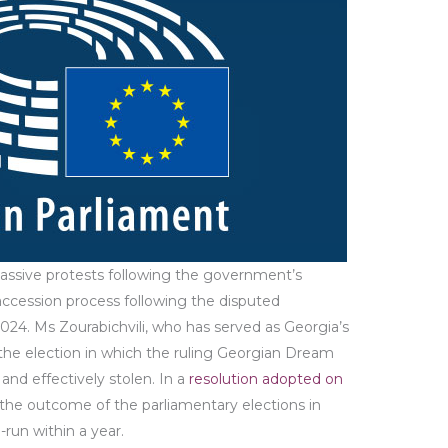
assive protests following the government’s
accession process following the disputed
024. Ms Zourabichvili, who has served as Georgia’s
 the election in which the ruling Georgian Dream
and effectively stolen. In a
resolution adopted on
he outcome of the parliamentary elections in
-run within a year.