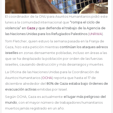
El coordinador de la ONU para Asuntos Humanitarios pidió este
lunes a la comunidad internacional que
“rompa el ciclo de
violencia” en
Gaza
y que defienda el trabajo de la Agencia de
las Naciones Unidas para los Refugiados Palestinos
(
UNRWA
).
Tom Fletcher, quien estuvo la semana pasada en la Franja de
Gaza, hizo esta petición mientras
continúan los ataques aéreos
israelíes
en zonas densamente pobladas, incluso en áreas a las
que se ha desplazado la población por orden de las fuerzas
israelíes, causando destrucción y más desarraigos y muertes.
La Oficina de las Naciones Unidas para la Coordinación de
Asuntos Humanitarios (
OCHA
) reporta que hasta el 17 de
diciembre alrededor del
80% de Gaza estaba bajo órdenes de
evacuación activas
emitidas por Israel.
Según OCHA, Gaza es actualmente
el lugar más peligroso del
mundo
, con el mayor número de trabajadores humanitarios
muertos jamás registrado en un año.