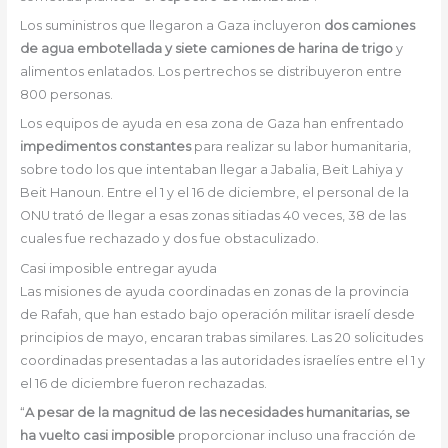
Los suministros que llegaron a Gaza incluyeron
dos camiones
de agua embotellada y siete camiones de harina de trigo
y
alimentos enlatados. Los pertrechos se distribuyeron entre
800 personas.
Los equipos de ayuda en esa zona de Gaza han enfrentado
impedimentos constantes
para realizar su labor humanitaria,
sobre todo los que intentaban llegar a Jabalia, Beit Lahiya y
Beit Hanoun. Entre el 1 y el 16 de diciembre, el personal de la
ONU trató de llegar a esas zonas sitiadas 40 veces, 38 de las
cuales fue rechazado y dos fue obstaculizado.
Casi imposible entregar ayuda
Las misiones de ayuda coordinadas en zonas de la provincia
de Rafah, que han estado bajo operación militar israelí desde
principios de mayo, encaran trabas similares. Las 20 solicitudes
coordinadas presentadas a las autoridades israelíes entre el 1 y
el 16 de diciembre fueron rechazadas.
“
A pesar de la magnitud de las necesidades humanitarias, se
ha vuelto casi imposible
proporcionar incluso una fracción de