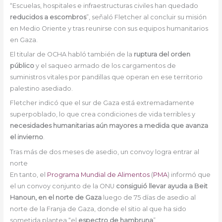
“Escuelas, hospitales e infraestructuras civiles han quedado
reducidos a escombros
”, señaló Fletcher al concluir su misión
en Medio Oriente y tras reunirse con sus equipos humanitarios
en Gaza.
El titular de OCHA habló también de la
ruptura del orden
público
y el saqueo armado de los cargamentos de
suministros vitales por pandillas que operan en ese territorio
palestino asediado.
Fletcher indicó que el sur de Gaza está extremadamente
superpoblado, lo que crea condiciones de vida terribles y
necesidades humanitarias aún mayores a medida que avanza
el invierno
.
Tras más de dos meses de asedio, un convoy logra entrar al
norte
En tanto, el
Programa Mundial de Alimentos
(
PMA
) informó que
el un convoy conjunto de la ONU
consiguió llevar ayuda a Beit
Hanoun, en el norte de Gaza
luego de 75 días de asedio al
norte de la Franja de Gaza, donde el sitio al que ha sido
sometida plantea “el
espectro de hambruna
”.