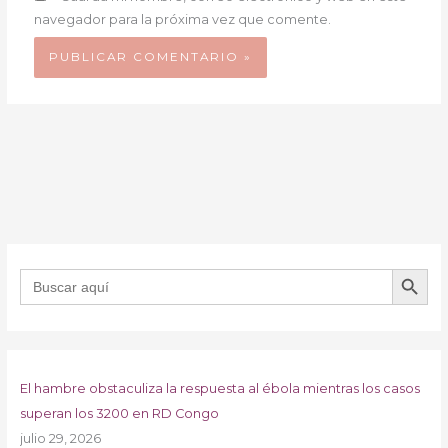
navegador para la próxima vez que comente.
BOTÓN DE B
Buscar:
El hambre obstaculiza la respuesta al ébola mientras los casos
superan los 3200 en RD Congo
julio 29, 2026