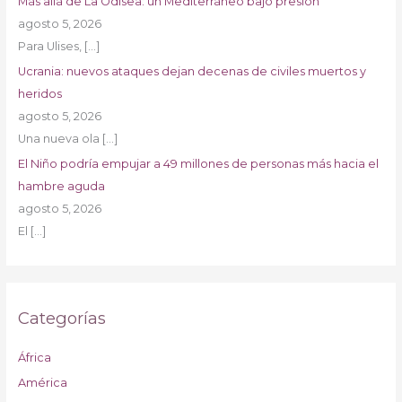
Más allá de La Odisea: un Mediterráneo bajo presión
agosto 5, 2026
Para Ulises,
[…]
Ucrania: nuevos ataques dejan decenas de civiles muertos y
heridos
agosto 5, 2026
Una nueva ola
[…]
El Niño podría empujar a 49 millones de personas más hacia el
hambre aguda
agosto 5, 2026
El
[…]
Categorías
África
América