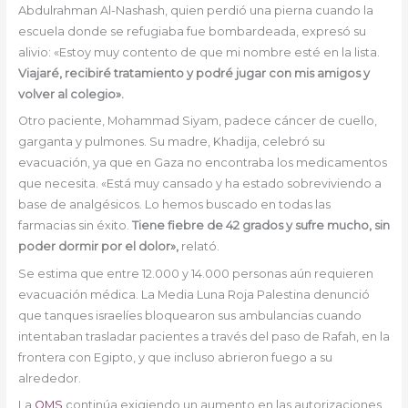
Abdulrahman Al-Nashash, quien perdió una pierna cuando la
escuela donde se refugiaba fue bombardeada, expresó su
alivio: «Estoy muy contento de que mi nombre esté en la lista.
Viajaré, recibiré tratamiento y podré jugar con mis amigos y
volver al colegio».
Otro paciente, Mohammad Siyam, padece cáncer de cuello,
garganta y pulmones. Su madre, Khadija, celebró su
evacuación, ya que en Gaza no encontraba los medicamentos
que necesita. «Está muy cansado y ha estado sobreviviendo a
base de analgésicos. Lo hemos buscado en todas las
farmacias sin éxito.
Tiene fiebre de 42 grados y sufre mucho, sin
poder dormir por el dolor»,
relató.
Se estima que entre 12.000 y 14.000 personas aún requieren
evacuación médica. La Media Luna Roja Palestina denunció
que tanques israelíes bloquearon sus ambulancias cuando
intentaban trasladar pacientes a través del paso de Rafah, en la
frontera con Egipto, y que incluso abrieron fuego a su
alrededor.
La
OMS
continúa exigiendo un aumento en las autorizaciones