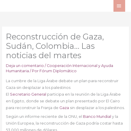
Ir
ME
al
PRI
contenido
Reconstrucción de Gaza,
Sudán, Colombia… Las
noticias del martes
Deja un comentario
/
Cooperación Internacional y Ayuda
Humanitaria
/ Por
Fórum Diplomático
La cumbre de la Liga Árabe debate un plan para reconstruir
Gaza sin desplazar a los palestinos
El
Secretario General
participa en la reunión de la Liga Árabe
en Egipto, donde se debate un plan presentado por El Cairo
para reconstruir la Franja de
Gaza
sin desplazar a los palestinos.
Según un informe reciente de la ONU, el
Banco Mundial
y la
Unión Europea, la reconstrucción de Gaza podría costar hasta
53.000 millones de dólares.