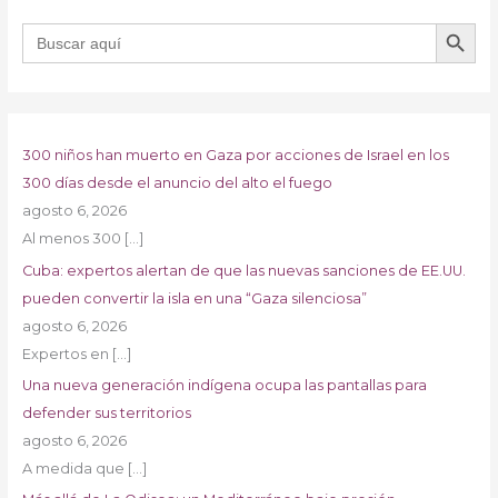
BOTÓN DE B
Buscar:
300 niños han muerto en Gaza por acciones de Israel en los
300 días desde el anuncio del alto el fuego
agosto 6, 2026
Al menos 300
[…]
Cuba: expertos alertan de que las nuevas sanciones de EE.UU.
pueden convertir la isla en una “Gaza silenciosa”
agosto 6, 2026
Expertos en
[…]
Una nueva generación indígena ocupa las pantallas para
defender sus territorios
agosto 6, 2026
A medida que
[…]