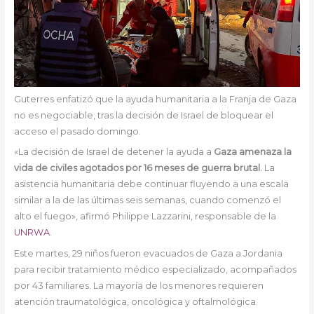
Guterres enfatizó que la ayuda humanitaria a la Franja de Gaza
no es negociable, tras la decisión de Israel de bloquear el
acceso el pasado domingo.
«La decisión de Israel de detener la ayuda a
Gaza amenaza la
vida de civiles agotados por 16 meses de guerra brutal.
La
asistencia humanitaria debe continuar fluyendo a una escala
similar a la de las últimas seis semanas, cuando comenzó el
alto el fuego», afirmó Philippe Lazzarini, responsable de la
UNRWA
.
Este martes, 29 niños fueron evacuados de Gaza a Jordania
para recibir tratamiento médico especializado, acompañados
por 43 familiares. La mayoría de los menores requieren
atención traumatológica, oncológica y oftalmológica.