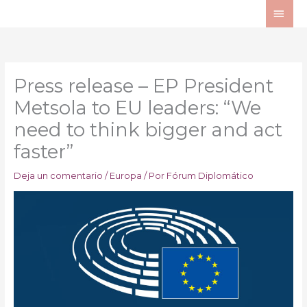
Ir
ME
al
PRI
contenido
Press release – EP President
Metsola to EU leaders: “We
need to think bigger and act
faster”
Deja un comentario
/
Europa
/ Por
Fórum Diplomático