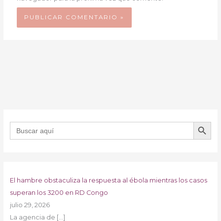
BOTÓN DE B
Buscar:
El hambre obstaculiza la respuesta al ébola mientras los casos
superan los 3200 en RD Congo
julio 29, 2026
La agencia de
[…]