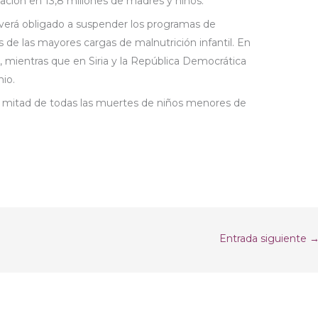
ación en 13,8 millones de madres y niños.
 verá obligado a suspender los programas de
 de las mayores cargas de malnutrición infantil. En
, mientras que en Siria y la República Democrática
nio.
la mitad de todas las muertes de niños menores de
Entrada siguiente