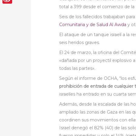
total a 399 desde el comienzo de la 
Sina
Seis de los fallecidos trabajaban pa
Weibo
Comunitaria y de Salud Al Awda
y ot
El ataque de un tanque israelí a la 
seis heridos graves.
El 24 de marzo, la oficina del Comité
«dañada por un proyectil explosivo 
todas las partes».
Según el informe de OCHA, “los esfu
prohibición de entrada de cualquier 
israelíes ha entrado en su cuarta se
Además, desde la escalada de las host
ampliado las zonas de Gaza en las q
coordinen sus movimientos con ellas
Israel denegó el 82% (40) de las sol
fueron impedidas y solo el 14% (siete