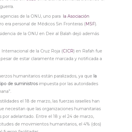
guerra.
ra agencias de la ONU, uno para
la Asociación
ro era personal de Médicos Sin Fronteras (
MSF
).
residencia de la ONU en Deir al Balah dejó además
 Internacional de la Cruz Roja (
CICR
) en Rafah fue
a pesar de estar claramente marcada y notificada a
erzos humanitarios están paralizados, ya que
la
tipo de suministros
impuesta por las autoridades
mana”.
ilidades el 18 de marzo, las fuerzas israelíes han
ue necesitan que las organizaciones humanitarias
 por adelantado. Entre el 18 y el 24 de marzo,
icitudes de movimientos humanitarios, el 4% (dos)
) fueron facilitadas.