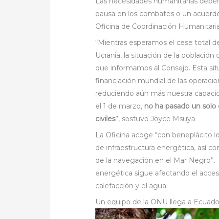
Las necesidades humanitarias deben 
pausa en los combates o un acuerdo 
Oficina de Coordinación Humanitari
“Mientras esperamos el cese total de 
Ucrania, la situación de la població
que informamos al Consejo. Esta situ
financiación mundial de las operacion
reduciendo aún más nuestra capacid
el 1 de marzo,
no ha pasado un solo d
civiles
”,
sostuvo Joyce Msuya
La Oficina acoge “con beneplácito l
de infraestructura energética, así c
de la navegación en el Mar Negro”. 
energética sigue afectando el acceso d
calefacción y el agua.
Un equipo de la ONU llega a Ecuador 