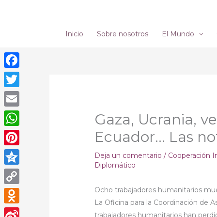
Ir
al
contenido
Inicio
Sobre nosotros
El Mundo
Facebook
Twitter
Email
Gaza, Ucrania, ve
Ecuador… Las not
WhatsApp
Pinterest
Deja un comentario
/
Cooperación I
Diplomático
Qzone
Ocho trabajadores humanitarios mu
Copy
La Oficina para la Coordinación de 
Link
Odnoklassniki
trabajadores humanitarios han perdi