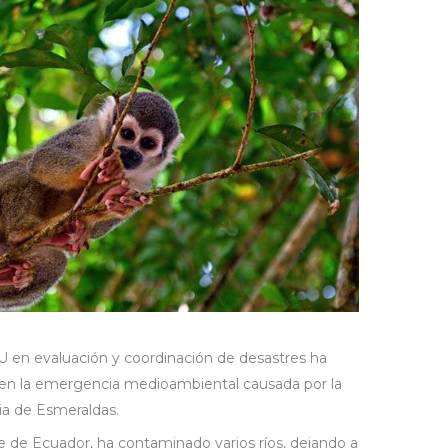
U en evaluación y coordinación de desastres ha
ís en la emergencia medioambiental causada por la
cia de Esmeraldas.
te de Ecuador, ha contaminado varios ríos, dejando a