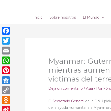
Ir
al
contenido
Inicio
Sobre nosotros
El Mundo
Facebook
Twitter
Email
Myanmar: Guterr
mientras aument
WhatsApp
víctimas del ter
Pinterest
Qzone
Deja un comentario
/
Asia
/ Por
Fór
Copy
El
Secretario General
de la ONU pidió
Link
de la ayuda humanitaria a Myanmar
Odnoklassniki