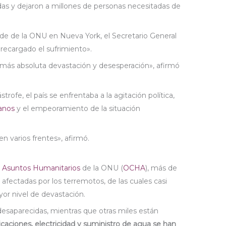
as y dejaron a millones de personas necesitadas de
ede de la ONU en Nueva York, el Secretario General
recargado el sufrimiento».
 más absoluta devastación y desesperación», afirmó
trofe, el país se enfrentaba a la agitación política,
anos
y el empeoramiento de la situación
n varios frentes», afirmó.
e Asuntos Humanitarios
de la ONU (
OCHA
), más de
 afectadas por los terremotos, de las cuales casi
or nivel de devastación.
saparecidas, mientras que otras miles están
aciones, electricidad y suministro de agua se han