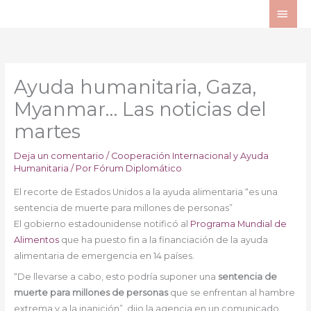
Ir
ME
al
PRI
contenido
Ayuda humanitaria, Gaza,
Myanmar… Las noticias del
martes
Deja un comentario
/
Cooperación Internacional y Ayuda
Humanitaria
/ Por
Fórum Diplomático
El recorte de Estados Unidos a la ayuda alimentaria “es una
sentencia de muerte para millones de personas”
El gobierno estadounidense notificó al
Programa Mundial de
Alimentos
que ha puesto fin a la financiación de la ayuda
alimentaria de emergencia en 14 países.
“De llevarse a cabo, esto podría suponer una
sentencia de
muerte para millones de personas
que se enfrentan al hambre
extrema y a la inanición”, dijo la agencia en un comunicado.