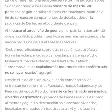
La Misión Internacional Independiente de Investigación sobre
Sudán condenó este lunes la
masacre de más de 300
personas
-según las más recientes informaciones- ocurrida el
fin de semana en campamentos de desplazados en la
provincia de Darfur, en el occidente del país.
Al iniciarse el tercer año de guerra
en el país, la misión advirtió
que el conflicto podría intensificarse aún más, arrastrando a la
nación hacia una de sus etapas más oscuras.
“Debemos reflexionar sobre esta situación catastrófica y
honrar las vidas perdidas o cambiadas para siempre”, dijo
Mohamed Chande Othman, presidente de la Misión.
“Tememos que
los capítulos más oscuros de este conflicto aún
no se hayan escrito
”, agregó.
Desde el 15 de abril de 2023, cuando comenzaron los
enfrentamientos entre las Fuerzas Armadas Sudanesas y las
Fuerzas de Apoyo Rápido,
miles de civiles han sido asesinados,
violados, desplazados
y privados de bienes esenciales como
alimentos y agua. La destrucción ha alcanzado viviendas,
hospitales, mercados e infraestructura civil y la situación