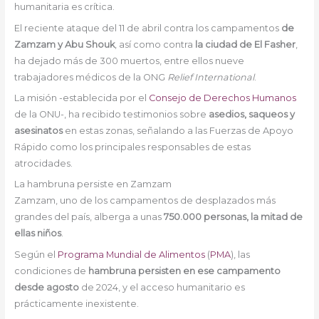
humanitaria es crítica.
El reciente ataque del 11 de abril contra los campamentos
de
Zamzam y Abu Shouk
, así como contra
la ciudad de El Fasher
,
ha dejado más de 300 muertos, entre ellos nueve
trabajadores médicos de la ONG
Relief International
.
La misión -establecida por el
Consejo de Derechos Humanos
de la ONU-, ha recibido testimonios sobre
asedios, saqueos y
asesinatos
en estas zonas, señalando a las Fuerzas de Apoyo
Rápido como los principales responsables de estas
atrocidades.
La hambruna persiste en Zamzam
Zamzam, uno de los campamentos de desplazados más
grandes del país, alberga a unas
750.000 personas, la mitad de
ellas niños
.
Según el
Programa Mundial de Alimentos
(
PMA
), las
condiciones de
hambruna persisten en ese campamento
desde agosto
de 2024, y el acceso humanitario es
prácticamente inexistente.