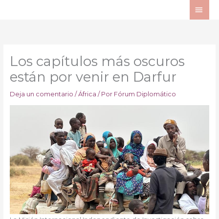
Ir
ME
al
PRI
contenido
Los capítulos más oscuros
están por venir en Darfur
Deja un comentario
/
África
/ Por
Fórum Diplomático