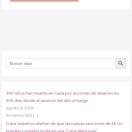
BOTÓN DE B
Buscar:
300 niños han muerto en Gaza por acciones de Israel en los
300 días desde el anuncio del alto el fuego
agosto 6, 2026
Al menos 300
[…]
Cuba: expertos alertan de que las nuevas sanciones de EE.UU.
pueden convertir la isla en una “Gaza silenciosa”