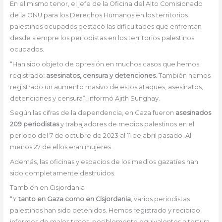
En el mismo tenor, el jefe de la Oficina del Alto Comisionado
de la ONU para los Derechos Humanos en los territorios
palestinos ocupados destacó las dificultades que enfrentan
desde siempre los periodistas en los territorios palestinos
ocupados.
“Han sido objeto de opresión en muchos casos que hemos
registrado
: asesinatos, censura y detenciones
. También hemos
registrado un aumento masivo de estos ataques, asesinatos,
detenciones y censura”, informó Ajith Sunghay.
Según las cifras de la dependencia, en Gaza fueron
asesinados
209 periodistas
y trabajadores de medios palestinos en el
periodo del 7 de octubre de 2023 al 11 de abril pasado. Al
menos 27 de ellos eran mujeres.
Además, las oficinas y espacios de los medios gazatíes han
sido completamente destruidos.
También en Cisjordania
“Y
tanto en Gaza como en Cisjordania
, varios periodistas
palestinos han sido detenidos. Hemos registrado y recibido
informes de malos tratos, posiblemente equivalentes a tortura,