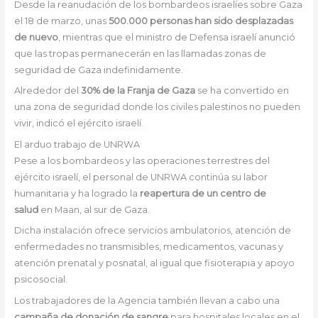
Desde la reanudación de los bombardeos israelíes sobre Gaza
el 18 de marzo, unas
500.000 personas han sido desplazadas
de nuevo
, mientras que el ministro de Defensa israelí anunció
que las tropas permanecerán en las llamadas zonas de
seguridad de Gaza indefinidamente.
Alrededor del
30% de la Franja de Gaza
se ha convertido en
una zona de seguridad donde los civiles palestinos no pueden
vivir, indicó el ejército israelí.
El arduo trabajo de UNRWA
Pese a los bombardeos y las operaciones terrestres del
ejército israelí, el personal de UNRWA continúa su labor
humanitaria y ha logrado la
reapertura de un centro de
salud
en Maan, al sur de Gaza.
Dicha instalación ofrece servicios ambulatorios, atención de
enfermedades no transmisibles, medicamentos, vacunas y
atención prenatal y posnatal, al igual que fisioterapia y apoyo
psicosocial.
Los trabajadores de la Agencia también llevan a cabo una
campaña de donación de sangre
para hospitales locales en el