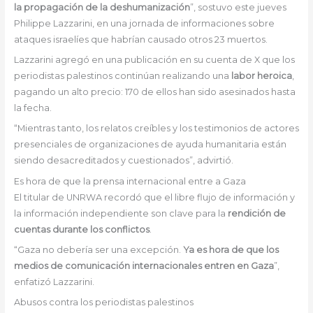
la propagación de la deshumanización
”, sostuvo este jueves
Philippe Lazzarini, en una jornada de informaciones sobre
ataques israelíes que habrían causado otros 23 muertos.
Lazzarini agregó en una publicación en su cuenta de X que los
periodistas palestinos continúan realizando una
labor heroica
,
pagando un alto precio: 170 de ellos han sido asesinados hasta
la fecha.
“Mientras tanto, los relatos creíbles y los testimonios de actores
presenciales de organizaciones de ayuda humanitaria están
siendo desacreditados y cuestionados”, advirtió.
Es hora de que la prensa internacional entre a Gaza
El titular de UNRWA recordó que el libre flujo de información y
la información independiente son clave para la
rendición de
cuentas durante los conflictos
.
“Gaza no debería ser una excepción.
Ya es hora de que los
medios de comunicación internacionales entren en Gaza
”,
enfatizó Lazzarini.
Abusos contra los periodistas palestinos