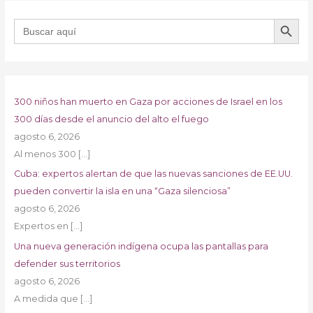
BOTÓN DE B
Buscar:
300 niños han muerto en Gaza por acciones de Israel en los
300 días desde el anuncio del alto el fuego
agosto 6, 2026
Al menos 300
[…]
Cuba: expertos alertan de que las nuevas sanciones de EE.UU.
pueden convertir la isla en una “Gaza silenciosa”
agosto 6, 2026
Expertos en
[…]
Una nueva generación indígena ocupa las pantallas para
defender sus territorios
agosto 6, 2026
A medida que
[…]