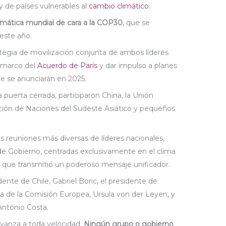
y de países vulnerables al
cambio climático
.
limática mundial de cara a la COP30
, que se
 este año.
tegia de movilización conjunta de ambos líderes
l marco del
Acuerdo de París
y dar impulso a planes
ue se anunciarán en 2025.
 puerta cerrada, participaron China, la Unión
iación de Naciones del Sudeste Asiático y pequeños
s reuniones más diversas de líderes nacionales,
 de Gobierno, centradas exclusivamente en el clima
 que transmitió un poderoso mensaje unificador.
sidente de Chile, Gabriel Boric, el presidente de
a de la Comisión Europea, Ursula von der Leyen, y
António Costa.
anza a toda velocidad.
Ningún grupo o gobierno