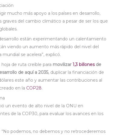
ciación
igir mucho más apoyo a los países en desarrollo,
 graves del cambio climático a pesar de ser los que
globales.
 desarrollo están experimentando un calentamiento
 están viendo un aumento más rápido del nivel del
 mundial se acelera”, explicó.
 hoja de ruta creíble para
movilizar
1,3 billones
de
esarrollo de aquí a 2035
, duplicar la financiación de
dólares este año y aumentar las contribuciones al
creado en la
COP28
.
ima
ió un evento de alto nivel de la ONU en
tes de la COP30, para evaluar los avances en los
ro. “No podemos, no debemos y no retrocederemos