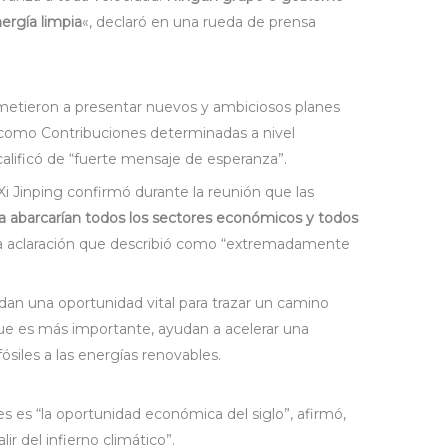
ergía limpia
«, declaró en una rueda de prensa
etieron a presentar nuevos y ambiciosos planes
como Contribuciones determinadas a nivel
 calificó de “fuerte mensaje de esperanza”.
i Jinping confirmó durante la reunión que las
a abarcarían todos los sectores económicos y todos
na aclaración que describió como “extremadamente
an una oportunidad vital para trazar un camino
que es más importante, ayudan a acelerar una
fósiles a las energías renovables.
s es “la oportunidad económica del siglo”, afirmó,
ir del infierno climático”.