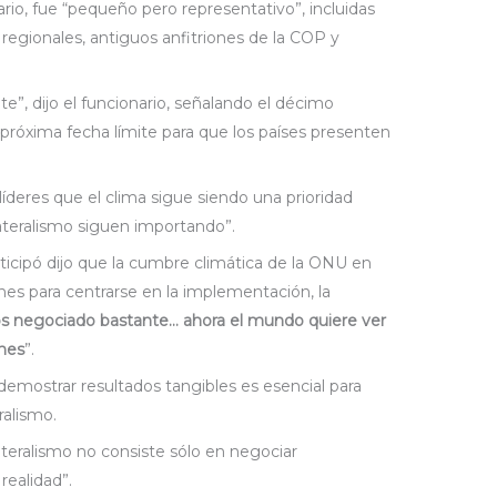
nario, fue “pequeño pero representativo”, incluidas
 regionales, antiguos anfitriones de la COP y
”, dijo el funcionario, señalando el décimo
a próxima fecha límite para que los países presenten
 líderes que el clima sigue siendo una prioridad
ilateralismo siguen importando”.
rticipó dijo que la cumbre climática de la ONU en
nes para centrarse en la implementación, la
 negociado bastante… ahora el mundo quiere ver
ones
”.
demostrar resultados tangibles es esencial para
ralismo.
teralismo no consiste sólo en negociar
realidad”.