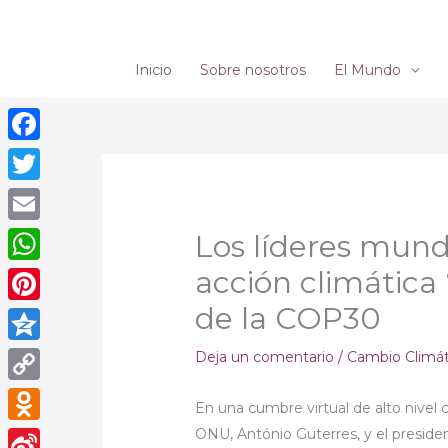
Ir
al
contenido
Inicio
Sobre nosotros
El Mundo
Facebook
Twitter
Email
Los líderes mund
acción climática
WhatsApp
de la COP30
Pinterest
Qzone
Deja un comentario
/
Cambio Climá
Copy
En una cumbre virtual de alto nivel 
Link
ONU, António Guterres, y el president
Odnoklassniki