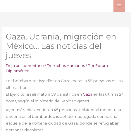
Ir
ME
al
PRI
contenido
Gaza, Ucrania, migración en
México… Las noticias del
jueves
Deja un comentario
/
Derechos Humanos
/ Por
Fórum
Diplomático
Los bombardeos israelíes en Gaza matan a 58 personas en las
últimas horas
El Ejército israelí mató a 58 palestinos en
Gaza
en las últimas 24
horas, según el ministerio de Sanidad gazatí.
Ayer miércoles murieron 45 personas, incluidos al menos una
decena en el bombardeo israelí de madrugada contra una
escuela de la norteña ciudad de Gaza, donde se refugiaban
personas desplazas.