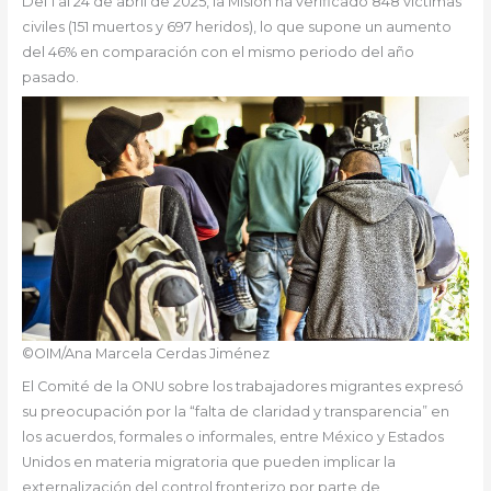
Del 1 al 24 de abril de 2025, la Misión ha verificado 848 víctimas
civiles (151 muertos y 697 heridos), lo que supone un aumento
del 46% en comparación con el mismo periodo del año
pasado.
©OIM/Ana Marcela Cerdas Jiménez
El Comité de la ONU sobre los trabajadores migrantes expresó
su preocupación por la “falta de claridad y transparencia” en
los acuerdos, formales o informales, entre México y Estados
Unidos en materia migratoria que pueden implicar la
externalización del control fronterizo por parte de