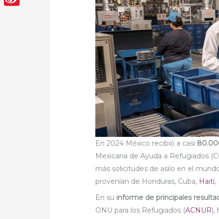
Sina
Weibo
En 2024 México recibió a casi
80.000
Mexicana de Ayuda a Refugiados (C
más solicitudes de asilo en el mundo
provenían de Honduras, Cuba,
Haití
,
En su
informe de principales result
ONU para los Refugiados (
ACNUR
),