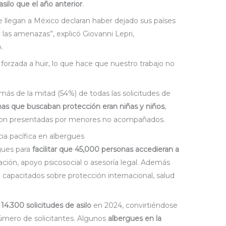
silo que el año anterior
.
e llegan a México declaran haber dejado sus países
 y las amenazas”, explicó Giovanni Lepri,
.
forzada a huir, lo que hace que nuestro trabajo no
más de la mitad (54%) de todas las solicitudes de
nas que buscaban protección eran niñas y niños
,
ueron presentadas por menores no acompañados.
cia pacífica en albergues
gues para
facilitar que 45,000 personas accedieran a
ación, apoyo psicosocial o asesoría legal. Además
 capacitados sobre protección internacional, salud
4.300 solicitudes de asilo
en 2024, convirtiéndose
mero de solicitantes. Algunos
albergues en la