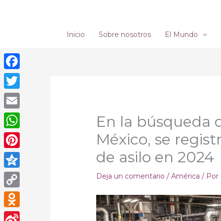
Ir
al
contenido
Inicio
Sobre nosotros
El Mundo
Facebook
Twitter
Email
En la búsqueda 
México, se regist
WhatsApp
de asilo en 2024
Pinterest
Qzone
Deja un comentario
/
América
/ Por
Copy
Link
Odnoklassniki