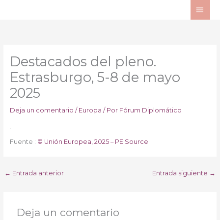
Ir
ME
al
PRI
contenido
Destacados del pleno.
Estrasburgo, 5-8 de mayo
2025
Deja un comentario
/
Europa
/ Por
Fórum Diplomático
.
Fuente :
© Unión Europea, 2025 – PE
Source
←
Entrada anterior
Entrada siguiente
→
Deja un comentario