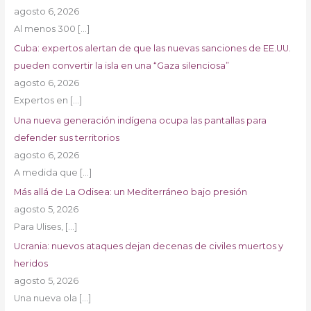
agosto 6, 2026
Al menos 300
[…]
Cuba: expertos alertan de que las nuevas sanciones de EE.UU.
pueden convertir la isla en una “Gaza silenciosa”
agosto 6, 2026
Expertos en
[…]
Una nueva generación indígena ocupa las pantallas para
defender sus territorios
agosto 6, 2026
A medida que
[…]
Más allá de La Odisea: un Mediterráneo bajo presión
agosto 5, 2026
Para Ulises,
[…]
Ucrania: nuevos ataques dejan decenas de civiles muertos y
heridos
agosto 5, 2026
Una nueva ola
[…]