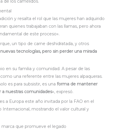
a de los camélidos.
mental
dición y resalta el rol que las mujeres han adquirido
ran quienes trabajaban con las llamas, pero ahora
undamental de este proceso».
rque, un tipo de carne deshidratada, y otros
n
nuevas tecnologías, pero sin perder una mirada
io en su familia y comunidad. A pesar de las
e como una referente entre las mujeres alpaqueras.
olo es para subsistir, es una
forma de mantener
car a nuestras comunidades
«, expresó.
nes a Europa este año invitada por la FAO en el
nternacional, mostrando el valor cultural y
una marca que promueve el legado