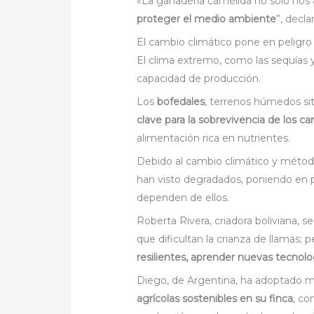
«La ganadería camélida no solo nos
proteger el medio ambiente
”, decla
El cambio climático pone en peligro
El clima extremo, como las sequías y
capacidad de producción.
Los
bofedales
, terrenos húmedos sit
clave para la sobrevivencia de los c
alimentación rica en nutrientes.
Debido al cambio climático y método
han visto degradados, poniendo en p
dependen de ellos.
Roberta Rivera, criadora boliviana, se
que dificultan la crianza de llamas; p
resilientes, aprender nuevas tecnolo
Diego, de Argentina, ha adoptado m
agrícolas sostenibles en su finca
, co