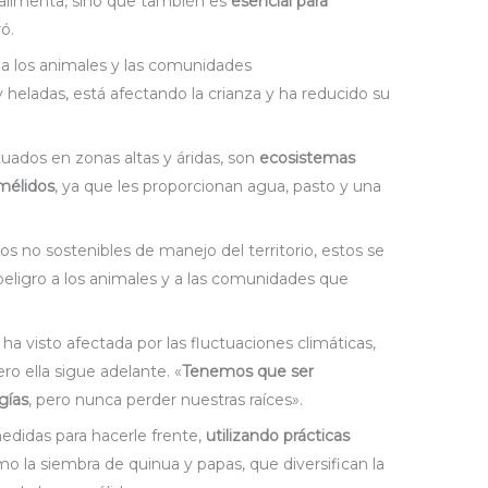
 alimenta, sino que también es
esencial para
ró.
 a los animales y las comunidades
 heladas, está afectando la crianza y ha reducido su
uados en zonas altas y áridas, son
ecosistemas
amélidos
, ya que les proporcionan agua, pasto y una
s no sostenibles de manejo del territorio, estos se
eligro a los animales y a las comunidades que
 ha visto afectada por las fluctuaciones climáticas,
ero ella sigue adelante. «
Tenemos que ser
gías
, pero nunca perder nuestras raíces».
edidas para hacerle frente,
utilizando prácticas
mo la siembra de quinua y papas, que diversifican la