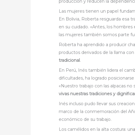
producción y reducen la dependenci
Las mujeres tienen un papel funda
En Bolivia, Roberta resguarda esa tra
en su cuidado. «Antes, los hombres e
las mujeres también somos parte f
Roberta ha aprendido a producir cha
productos derivados de la llama co
tradicional
.
En Perú, Inés también lidera el camb
dificultades, ha logrado posicionars
«Nuestro trabajo con las alpacas no s
vivas nuestras tradiciones y dignifi
Inés incluso pudo llevar sus creacio
marco de la conmemoración del Año I
económico de su trabajo.
Los camélidos en la alta costura: 