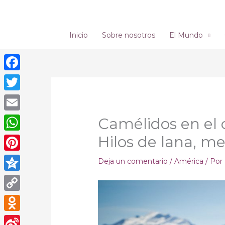
Ir
al
contenido
Inicio
Sobre nosotros
El Mundo
Facebook
Twitter
Email
Camélidos en el 
Hilos de lana, me
WhatsApp
Pinterest
Deja un comentario
/
América
/ Por
Qzone
Copy
Link
Odnoklassniki