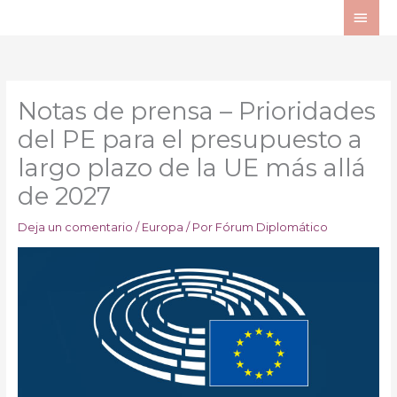
Ir
ME
al
PRI
contenido
Notas de prensa – Prioridades
del PE para el presupuesto a
largo plazo de la UE más allá
de 2027
Deja un comentario
/
Europa
/ Por
Fórum Diplomático