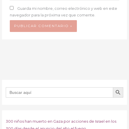
Guarda mi nombre, correo electrónico y web en este
navegador para la próxima vez que comente.
BOTÓN DE B
Buscar:
300 niños han muerto en Gaza por acciones de Israel en los
300 días desde el anuncio del alto el fuego