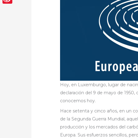
Sina
Weibo
Hoy, en Luxemburgo, lugar de nacim
declaración del 9 de mayo de 1950, 
conocemos hoy.
Hace setenta y cinco años, en un c
de la Segunda Guerra Mundial, aquel
producción y los mercados del carbó
Europa. Sus esfuerzos sencillos, pero 