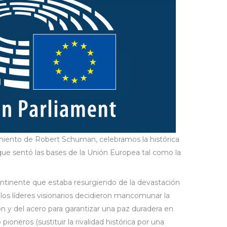
iento de Robert Schuman, celebramos la histórica
que sentó las bases de la Unión Europea tal como la
ontinente que estaba resurgiendo de la devastación
los líderes visionarios decidieron mancomunar la
n y del acero para garantizar una paz duradera en
pioneros (sustituir la rivalidad histórica por una