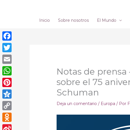
Ir
al
contenido
Inicio
Sobre nosotros
El Mundo
Facebook
Twitter
Email
Notas de prensa 
sobre el 75 anive
WhatsApp
Schuman
Pinterest
Qzone
Deja un comentario
/
Europa
/ Por
F
Copy
Link
Odnoklassniki