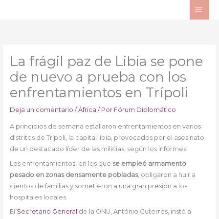
Ir
ME
al
PRI
contenido
La frágil paz de Libia se pone
de nuevo a prueba con los
enfrentamientos en Trípoli
Deja un comentario
/
África
/ Por
Fórum Diplomático
A principios de semana estallaron enfrentamientos en varios
distritos de Trípoli, la capital libia, provocados por el asesinato
de un destacado líder de las milicias, según los informes.
Los enfrentamientos, en los que
se empleó armamento
pesado en zonas densamente pobladas
, obligaron a huir a
cientos de familias y sometieron a una gran presión a los
hospitales locales.
El
Secretario General
de la ONU, António Guterres, instó a