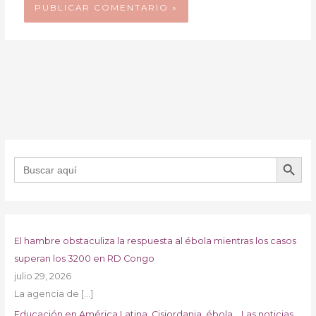
BOTÓN DE B
Buscar:
El hambre obstaculiza la respuesta al ébola mientras los casos
superan los 3200 en RD Congo
julio 29, 2026
La agencia de
[…]
Educación en América Latina, Cisjordania, ébola… Las noticias