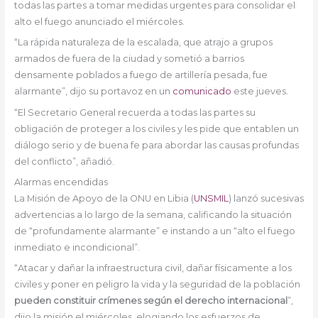
todas las partes a tomar medidas urgentes para consolidar el
alto el fuego anunciado el miércoles.
“La rápida naturaleza de la escalada, que atrajo a grupos
armados de fuera de la ciudad y sometió a barrios
densamente poblados a fuego de artillería pesada, fue
alarmante”, dijo su portavoz en un
comunicado
este jueves.
“El Secretario General recuerda a todas las partes su
obligación de proteger a los civiles y les pide que entablen un
diálogo serio y de buena fe para abordar las causas profundas
del conflicto”, añadió.
Alarmas encendidas
La Misión de Apoyo de la ONU en Libia (
UNSMIL
) lanzó sucesivas
advertencias a lo largo de la semana, calificando la situación
de “profundamente alarmante” e instando a un “alto el fuego
inmediato e incondicional”.
“Atacar y dañar la infraestructura civil, dañar físicamente a los
civiles y poner en peligro la vida y la seguridad de la población
pueden constituir crímenes según el derecho internacional
”,
dijo la misión el miércoles, elogiando los esfuerzos de