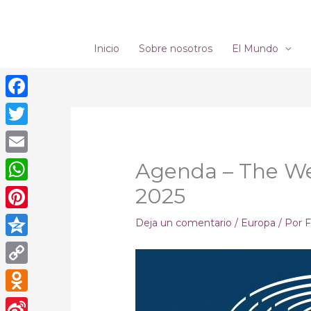
Ir
al
contenido
Inicio
Sobre nosotros
El Mundo
Facebook
Twitter
Email
Agenda – The We
2025
WhatsApp
Pinterest
Deja un comentario
/
Europa
/ Por
F
Qzone
Copy
Link
Odnoklassniki