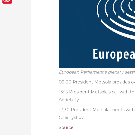
Sina
Weibo
European Parliament’s plenary sess
09:00 President Metsola presides o
13:15 President Metsola’s call with t
Abdelatty
17:30 President Metsola meets with 
Chernyshov
Source