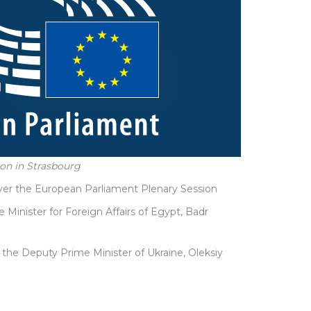
ion in Strasbourg
ver the European Parliament Plenary Session
he Minister for Foreign Affairs of Egypt, Badr
the Deputy Prime Minister of Ukraine, Oleksiy