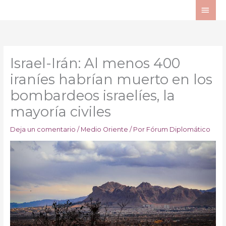
Ir
ME
al
PRI
contenido
Israel-Irán: Al menos 400
iraníes habrían muerto en los
bombardeos israelíes, la
mayoría civiles
Deja un comentario
/
Medio Oriente
/ Por
Fórum Diplomático