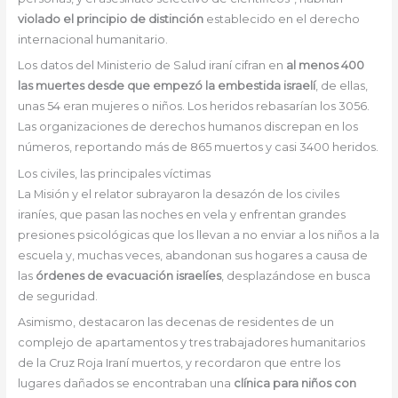
violado el principio de distinción
establecido en el derecho
internacional humanitario.
Los datos del Ministerio de Salud iraní cifran en
al menos 400
las muertes desde que empezó la embestida israelí
, de ellas,
unas 54 eran mujeres o niños. Los heridos rebasarían los 3056.
Las organizaciones de derechos humanos discrepan en los
números, reportando más de 865 muertos y casi 3400 heridos.
Los civiles, las principales víctimas
La Misión y el relator subrayaron la desazón de los civiles
iraníes, que pasan las noches en vela y enfrentan grandes
presiones psicológicas que los llevan a no enviar a los niños a la
escuela y, muchas veces, abandonan sus hogares a causa de
las
órdenes de evacuación israelíes
, desplazándose en busca
de seguridad.
Asimismo, destacaron las decenas de residentes de un
complejo de apartamentos y tres trabajadores humanitarios
de la Cruz Roja Iraní muertos, y recordaron que entre los
lugares dañados se encontraban una
clínica para niños con