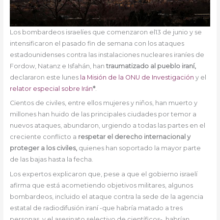
Los bombardeos israelíes que comenzaron el13 de junio y se
intensificaron el pasado fin de semana con los ataques
estadounidenses contra las instalaciones nucleares iraníes de
Fordow, Natanz e Isfahán, han
traumatizado al pueblo iraní,
declararon este lunes
la Misión de la ONU de Investigación
y el
relator especial sobre Irán
*
.
Cientos de civiles, entre ellos mujeres y niños, han muerto y
millones han huido de las principales ciudades por temor a
nuevos ataques, abundaron, urgiendo a todas las partes en el
creciente conflicto a
respetar el derecho internacional y
proteger a los civiles,
quienes han soportado la mayor parte
de las bajas hasta la fecha.
Los expertos explicaron que, pese a que el gobierno israelí
afirma que está acometiendo objetivos militares, algunos
bombardeos, incluido el ataque contra la sede de la agencia
estatal de radiodifusión iraní -que habría matado a tres
personas, y el asesinato selectivo de científicos-, habrían