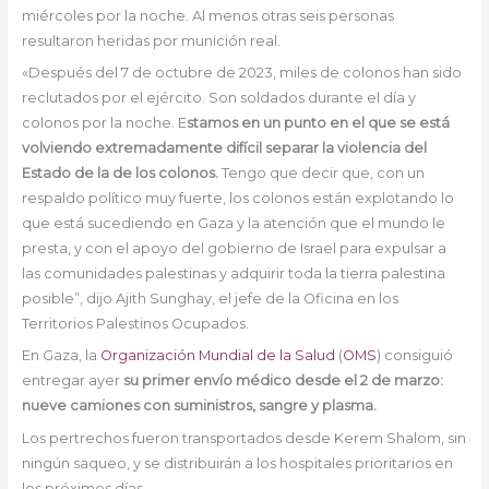
miércoles por la noche. Al menos otras seis personas
resultaron heridas por munición real.
«Después del 7 de octubre de 2023, miles de colonos han sido
reclutados por el ejército. Son soldados durante el día y
colonos por la noche. E
stamos en un punto en el que se está
volviendo extremadamente difícil separar la violencia del
Estado de la de los colonos.
Tengo que decir que, con un
respaldo político muy fuerte, los colonos están explotando lo
que está sucediendo en Gaza y la atención que el mundo le
presta, y con el apoyo del gobierno de Israel para expulsar a
las comunidades palestinas y adquirir toda la tierra palestina
posible”, dijo Ajith Sunghay, el jefe de la Oficina en los
Territorios Palestinos Ocupados.
En Gaza, la
Organización Mundial de la Salud
(
OMS
) consiguió
entregar ayer
su primer envío médico desde el 2 de marzo:
nueve camiones con suministros, sangre y plasma.
Los pertrechos fueron transportados desde Kerem Shalom, sin
ningún saqueo, y se distribuirán a los hospitales prioritarios en
los próximos días.