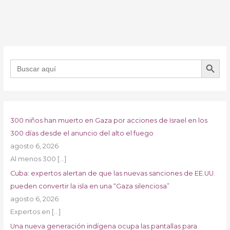
BOTÓN DE B
Buscar:
300 niños han muerto en Gaza por acciones de Israel en los
300 días desde el anuncio del alto el fuego
agosto 6, 2026
Al menos 300
[…]
Cuba: expertos alertan de que las nuevas sanciones de EE.UU.
pueden convertir la isla en una “Gaza silenciosa”
agosto 6, 2026
Expertos en
[…]
Una nueva generación indígena ocupa las pantallas para