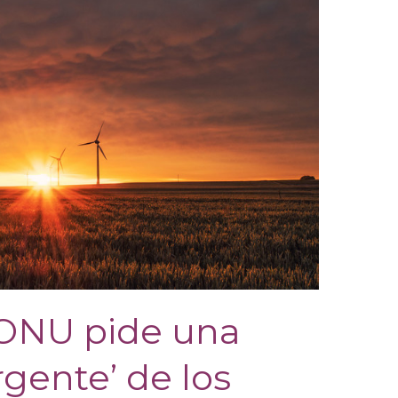
a ONU pide una
rgente’ de los