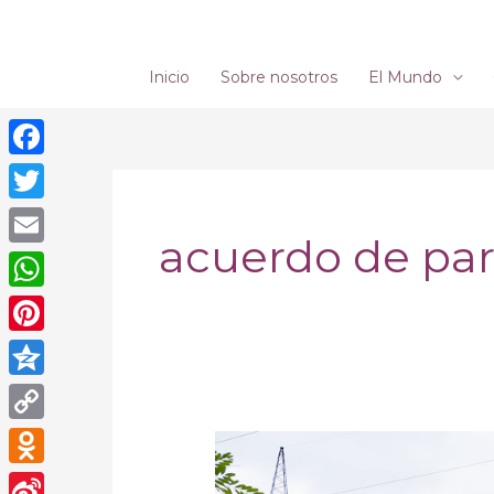
Ir
al
contenido
Inicio
Sobre nosotros
El Mundo
Facebook
Twitter
acuerdo de par
Email
WhatsApp
Pinterest
Qzone
Copy
El
Link
informe
Odnoklassniki