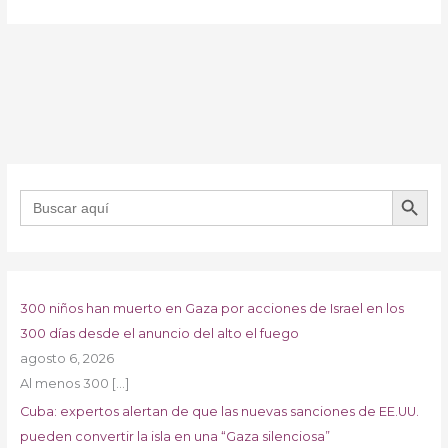
BOTÓN DE B
Buscar:
300 niños han muerto en Gaza por acciones de Israel en los
300 días desde el anuncio del alto el fuego
agosto 6, 2026
Al menos 300
[…]
Cuba: expertos alertan de que las nuevas sanciones de EE.UU.
pueden convertir la isla en una “Gaza silenciosa”