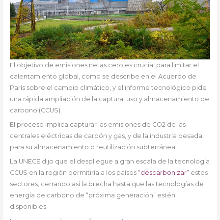
El objetivo de emisiones netas cero es crucial para limitar el
calentamiento global, como se describe en el Acuerdo de
París sobre el cambio climático, y el informe tecnológico pide
una rápida ampliación de la captura, uso y almacenamiento de
carbono (CCUS).
El proceso implica capturar las emisiones de CO2 de las
centrales eléctricas de carbón y gas, y de la industria pesada,
para su almacenamiento o reutilización subterránea.
La UNECE dijo que el despliegue a gran escala de la tecnología
CCUS en la región permitiría a los países
“descarbonizar”
estos
sectores, cerrando así la brecha hasta que las tecnologías de
energía de carbono de “próxima generación” estén
disponibles.