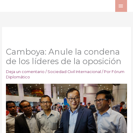
Ir
ME
al
PRI
contenido
Camboya: Anule la condena
de los líderes de la oposición
Deja un comentario
/
Sociedad Civil Internacional
/ Por
Fórum
Diplomático