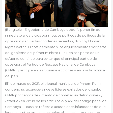
(Bangkok) – El gobierno de Camboya debería poner fin de
inmediato a los juicios por motivos políticos de políticos de la
oposición y anular las condenas recientes, dijo hoy Human
Rights Watch. El hostigamiento y los enjuiciamientos por parte
del gobierno del primer ministro Hun Sen son parte de un
esfuerzo continuo para evitar que el principal partido de
oposición, el Partido de Rescate Nacional de Camboya
(CNRP), participe en las futuras elecciones y en la vida política
del país.
El 1 de marzo de 2021, el tribunal municipal de Phnom Penh
condenó
en ausencia a
nueve líderes exiliados del disuelto
CNRP por cargos de «intento de cometer un delito grave» y
«ataque» en virtud de los artículos 27 y 451 del código penal de
Camboya. El caso se refiere a acusaciones infundadas de que
los nueve intentaron dar un golpe al anunciar sus planes de