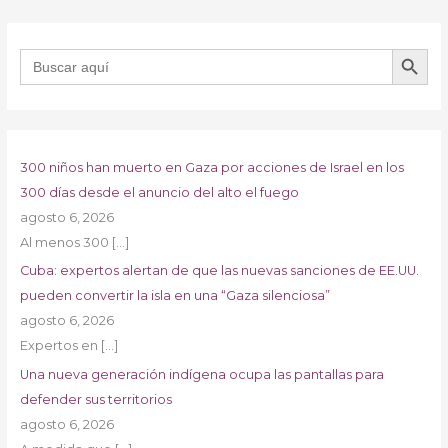
BOTÓN DE B
Buscar:
300 niños han muerto en Gaza por acciones de Israel en los
300 días desde el anuncio del alto el fuego
agosto 6, 2026
Al menos 300
[…]
Cuba: expertos alertan de que las nuevas sanciones de EE.UU.
pueden convertir la isla en una “Gaza silenciosa”
agosto 6, 2026
Expertos en
[…]
Una nueva generación indígena ocupa las pantallas para
defender sus territorios
agosto 6, 2026