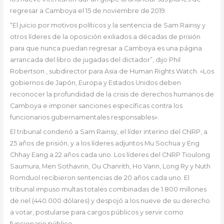
regresar a Camboya el 15 de noviembre de 2019.
“El juicio por motivos políticos y la sentencia de Sam Rainsy y
otros líderes de la oposición exiliados a décadas de prisión
para que nunca puedan regresar a Camboya es una página
arrancada del libro de jugadas del dictador”, dijo Phil
Robertson , subdirector para Asia de Human Rights Watch. «Los
gobiernos de Japón, Europa y Estados Unidos deben
reconocer la profundidad de la crisis de derechos humanos de
Camboya e imponer sanciones específicas contra los
funcionarios gubernamentales responsables».
El tribunal condenó a Sam Rainsy, el líder interino del CNRP, a
25 años de prisión, y a los líderes adjuntos Mu Sochua y Eng
Chhay Eang a 22 años cada uno. Los líderes del CNRP Tioulong
Saumura, Men Sothavrin, Ou Chanrith, Ho Vann, Long Ry y Nuth
Romduol recibieron sentencias de 20 años cada uno. El
tribunal impuso multas totales combinadas de 1.800 millones
de riel (440.000 dólares) y despojó a los nueve de su derecho
a votar, postularse para cargos públicos y servir como
funcionario público.