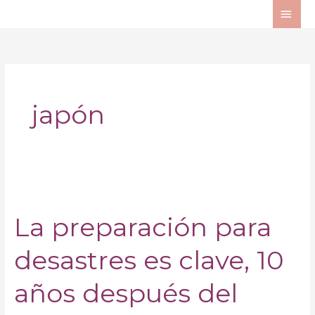
Ir
ME
al
PRI
contenido
japón
La
preparación
La preparación para
para
desastres
desastres es clave, 10
es
clave,
años después del
10
años