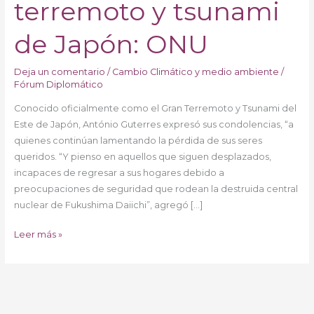
terremoto y tsunami
después
del
de Japón: ONU
terremoto
y
tsunami
Deja un comentario
/
Cambio Climático y medio ambiente
/
de
Fórum Diplomático
Japón:
Conocido oficialmente como el Gran Terremoto y Tsunami del
ONU
Este de Japón, António Guterres expresó sus condolencias, “a
quienes continúan lamentando la pérdida de sus seres
queridos. “Y pienso en aquellos que siguen desplazados,
incapaces de regresar a sus hogares debido a
preocupaciones de seguridad que rodean la destruida central
nuclear de Fukushima Daiichi”, agregó […]
Leer más »