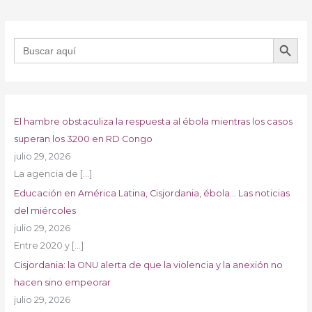
BOTÓN DE B
Buscar:
El hambre obstaculiza la respuesta al ébola mientras los casos
superan los 3200 en RD Congo
julio 29, 2026
La agencia de
[…]
Educación en América Latina, Cisjordania, ébola… Las noticias
del miércoles
julio 29, 2026
Entre 2020 y
[…]
Cisjordania: la ONU alerta de que la violencia y la anexión no
hacen sino empeorar
julio 29, 2026