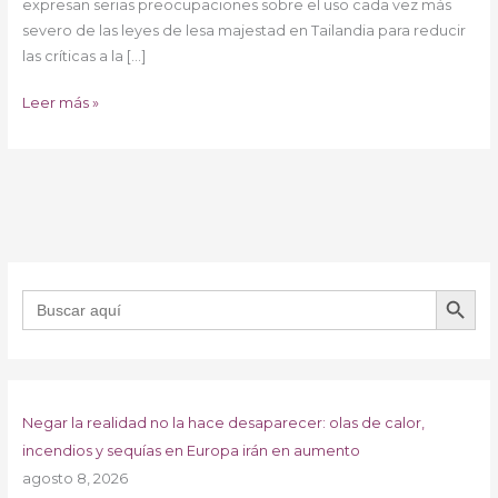
expresan serias preocupaciones sobre el uso cada vez más
severo de las leyes de lesa majestad en Tailandia para reducir
las críticas a la […]
Leer más »
BOTÓN DE B
Buscar:
Negar la realidad no la hace desaparecer: olas de calor,
incendios y sequías en Europa irán en aumento
agosto 8, 2026