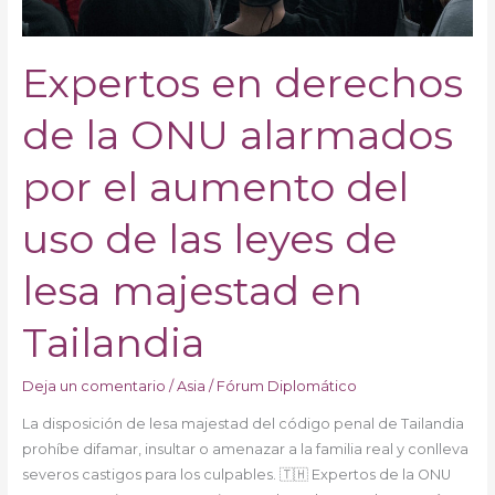
el
aumento
del
Expertos en derechos
uso
de
de la ONU alarmados
las
leyes
por el aumento del
de
lesa
uso de las leyes de
majestad
en
lesa majestad en
Tailandia
Tailandia
Deja un comentario
/
Asia
/
Fórum Diplomático
La disposición de lesa majestad del código penal de Tailandia
prohíbe difamar, insultar o amenazar a la familia real y conlleva
severos castigos para los culpables. 🇹🇭 Expertos de la ONU