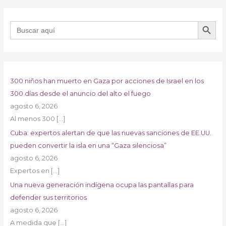
BOTÓN DE B
Buscar:
300 niños han muerto en Gaza por acciones de Israel en los
300 días desde el anuncio del alto el fuego
agosto 6, 2026
Al menos 300
[…]
Cuba: expertos alertan de que las nuevas sanciones de EE.UU.
pueden convertir la isla en una “Gaza silenciosa”
agosto 6, 2026
Expertos en
[…]
Una nueva generación indígena ocupa las pantallas para
defender sus territorios
agosto 6, 2026
A medida que
[…]