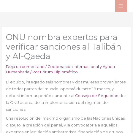
Ir
ME
al
PRI
contenido
ONU nombra expertos para
verificar sanciones al Talibán
y Al-Qaeda
Deja un comentario
/
Cooperación Internacional y Ayuda
Humanitaria
/ Por
Fórum Diplomático
El equipo, integrado seis hombres y dos mujeres provenientes
de todas partes del mundo, operará durante 18 meses, y
deberá informar periódicamente al
Consejo de Seguridad
de
la ONU acerca de la implementación del régimen de
sanciones.
Una resolución del máximo organismo de las Naciones Unidas
dispuso la creación del panel, y la convocatoria a aquellos
expertos en legislación antiterrorista, financiación de grupos