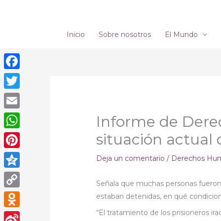
Ir
al
contenido
Inicio
Sobre nosotros
El Mundo
Facebook
Twitter
Email
Informe de Dere
situación actual 
WhatsApp
Pinterest
Deja un comentario
/
Derechos Hu
Qzone
Señala que muchas personas fueron 
Copy
estaban detenidas, en qué condicio
Link
“El tratamiento de los prisioneros ir
Odnoklassniki