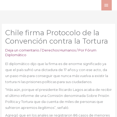
Ir
ME
al
PRI
contenido
Chile firma Protocolo de la
Convención contra la Tortura
Deja un comentario
/
Derechos Humanos
/ Por
Fórum
Diplomático
El diplomático dijo que la firma es de enorme significado ya
que el país sufrió una dictadura de 17 años y con ese acto, da
un paso más para conseguir que nunca más vuelva a existir la
tortura ni las prisiones políticas para sus ciudadanos.
“Más aún, porque el presidente Ricardo Lagos acaba de recibir
el último informe de una Comisión denominada Sobre Prisión
Política y Tortura que da cuenta de miles de personas que
sufrieron apremios ilegítimos”, señaló.
Agregó que en los anales se registraron 86 casos de menores