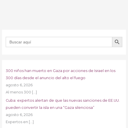
BOTÓN DE B
Buscar:
300 niños han muerto en Gaza por acciones de Israel en los
300 días desde el anuncio del alto el fuego
agosto 6, 2026
Al menos 300
[…]
Cuba: expertos alertan de que las nuevas sanciones de EE.UU.
pueden convertir la isla en una “Gaza silenciosa”
agosto 6, 2026
Expertos en
[…]