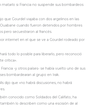
on matarlo si Francia no suspende sus bombardeos
dijo que Gourdel viajaba con dos argelinos en las
t Ouabane cuando fueron detenidos por hombres
os pero secuestraron al francés.
 por internet en el que se ve a Gourdel rodeado por
hará todo lo posible para liberarlo, pero reconoció
e crítica».
Francia -y otros países- se había vuelto uno de sus
eses bombardearan al grupo en Irak.
lls dijo que «no habrá discusiones, no habrá
es.
ambién conocido como Soldados del Califato, ha
s también lo describen como una escisión de al