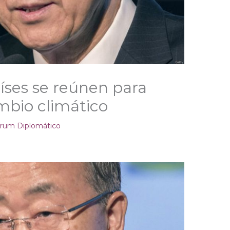
aíses se reúnen para
mbio climático
rum Diplomático