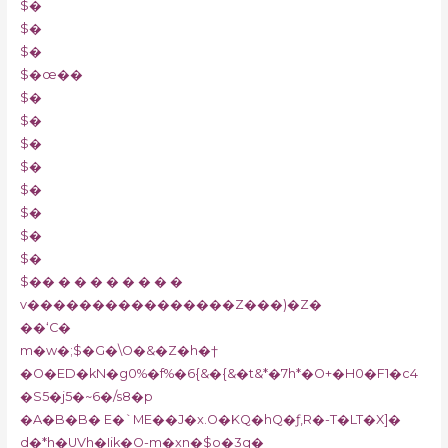
$�
$�
$�
$�œ��
$�
$�
$�
$�
$�
$�
$�
$�
$�� � � � � � � � �
v����������������Z���)�Z�
��‘C�
m�w�;$�G�\O�&�Z�h�†
�O�ED�kN�g0%�f%�6{&�{&�t&*�7h*�O+�H0�F1�c4
�S5�j5�~6�/s8�p
�A�B�B� E�`ME��J�x.O�KQ�hQ�ƒ,R�-T�LT�X]�
d�*h�UVh�Iik�O-m�xn�$o�3q�