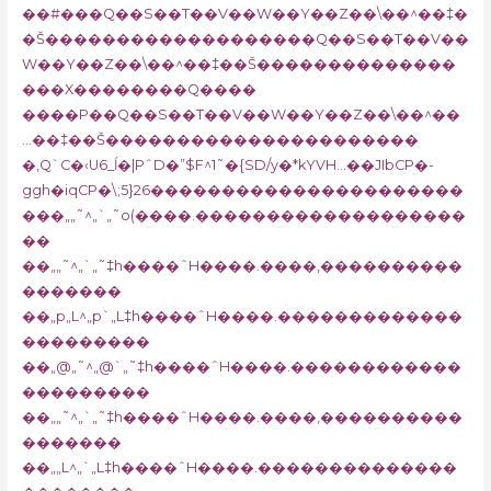
��#���Q��S��T��V��W��Y��Z��\��^��‡�
�Š�������������������Q��S��T��V��
W��Y��Z��\��^��‡��Š��������������
���X��������Q����
����P��Q��S��T��V��W��Y��Z��\��^��
…��‡��Š����������������������
�,Q`C�‹U6_ĺ�|PˆD�”$F^1˜�{SD/y�*kYVH…��JIbCP�-
ggh�iqCP�\;5}26����������������������
���„„˜^„`„˜o(����.�������������������
��
��„„˜^„`„˜‡h����ˆH����.����‚����������
�������
��„p„L^„p`„L‡h����ˆH����.�������������
���������
��„@„˜^„@`„˜‡h����ˆH����.������������
���������
��„„˜^„`„˜‡h����ˆH����.����‚����������
�������
��„„L^„`„L‡h����ˆH����.��������������