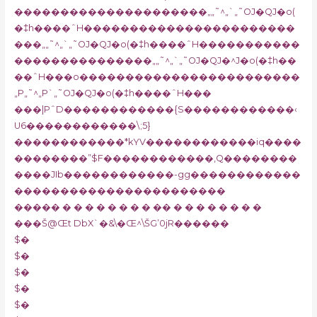
���������������������„„˜^„`„˜OJ�QJ�o(
�‡h����ˆH�����������������������
���„„˜^„`„˜OJ�QJ�o(�‡h����ˆH�����������
���������������„„˜^„`„˜OJ�QJ�^J�o(�‡h��
��ˆH���o������������������������
„P„˜^„P`„˜OJ�QJ�o(�‡h����ˆH���
���|PˆD������������{S������������‹
U6������������\;5}
������������*kYV������������iq����
��������”$F������������,Q��������
����JIb������������-gg������������
�����������������������
����� � � � � � � � � �� � � � � � � � �
���Š@Œt DbX`�&\�Œ^\ŠG’0jR������
$�
$�
$�
$�
$�