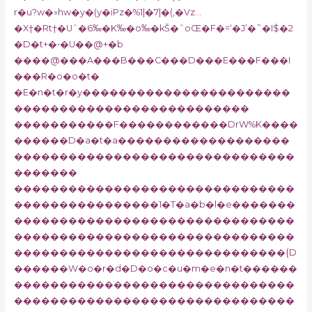
r�u?w�»hw�y�(y�iPz�%1|�7|�(‚�Vz…
�X†�Rt†�Uˆ�6‰�K‰�o‰�kŠ�ˆoŒ�F�=‘�J’�˜�I$�2
�D�t+�•�U��@+�b
�
���@���A���B���C���D���E���F���I
���R�o�o�t�
�E�n�t�r�y�����������������������
��������������������������
�����������F������������DrW%K����
������D�a�t�a�������������������
�������������������������������
�������
�������������������������������
����������������1�T�a�b�l�e�������
�������������������������������
�������������������������������
������������������������������{D
������W�o�r�d�D�o�c�u�m�e�n�t������
�������������������������������
�������������������������������