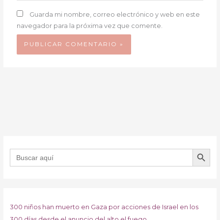
Guarda mi nombre, correo electrónico y web en este
navegador para la próxima vez que comente.
BOTÓN DE B
Buscar:
300 niños han muerto en Gaza por acciones de Israel en los
300 días desde el anuncio del alto el fuego