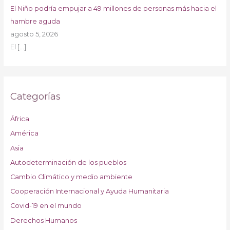
El Niño podría empujar a 49 millones de personas más hacia el
hambre aguda
agosto 5, 2026
El
[…]
Categorías
África
América
Asia
Autodeterminación de los pueblos
Cambio Climático y medio ambiente
Cooperación Internacional y Ayuda Humanitaria
Covid-19 en el mundo
Derechos Humanos