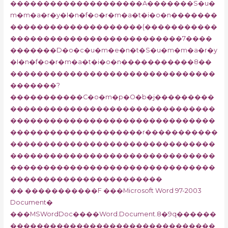
��������������������A�������S�u�
m�m�a�r�y�I�n�f�o�r�m�a�t�i�o�n�������
��������������������(�����������
��������������������������7����
�������D�o�c�u�m�e�n�t�S�u�m�m�a�r�y
�I�n�f�o�r�m�a�t�i�o�n�����������8��
�������������������������������
�������?
�����������C�o�m�p�O�b�j���������
�������������������������������
�������������������������������
��������������������r�����������
�������������������������������
�������������������������������
�������������������������������
�����������������������
�� �����������F ���Microsoft Word 97-2003
Document�
���MSWordDoc����Word.Document.8�9q������
�������������������������������