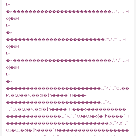
tH
�» �������������������������„ „^„ `„_H
o(�sH
tH
�»
�������������������������„#„^„#`„_H
o(�sH
tH
�» �������������������������„’„^„’`„_H
o(�sH
tH
�»
������������������������„„˜^„`„˜OJ��
PJ�QJ��^J��o(�‡h����ˆH���-
������������������������„ „˜^„
`„˜OJ�QJ�^J�o(�‡h����ˆH���o����������
��������������„„˜^„`„˜OJ�QJ�o(�‡h����ˆH
��������������������������„x„˜^„x`„˜
OJ�QJ�o(�‡h����ˆH������������������