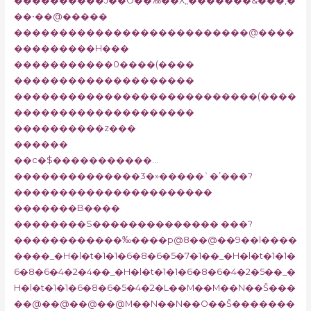
����������J��O��‰��X„�������&���,�
��•��@�����
��������������������������@����
���������H���
�����������0����(����
��������������������
���������������������������(����
��������������������
����������z���
������
��c�$�����������…
��������������3�»�����`�’���?
����������������������
�������B����
��������S�������������� ���?
������������‰����p@8��@��9��l����
����_�H�l�t�1�1�6�8�6�5�7�1��_�H�l�t�1�1�
6�8�6�4�2�4��_�H�l�t�1�1�6�8�6�4�2�5��_�
H�l�t�1�1�6�8�6�5�4�2�L��M��M��N��Š���
��@��@��@��@M��N��N��O��Š�������