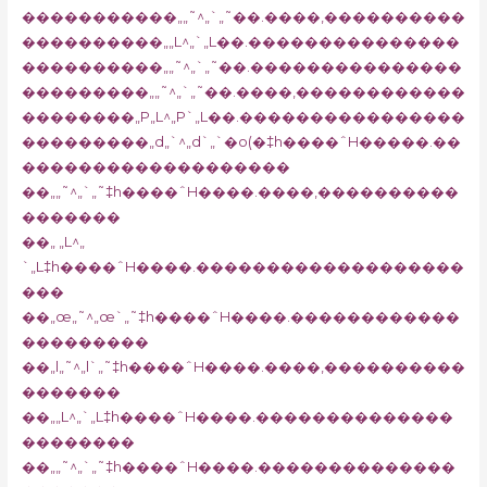
�����������„„˜^„`„˜��.����‚����������
����������„„L^„`„L��.���������������
����������„„˜^„`„˜��.���������������
���������„„˜^„`„˜��.����‚������������
��������„P„L^„P`„L��.����������������
���������„d„`^„d`„`�o(�‡h����ˆH�����.��
�������������������
��„„˜^„`„˜‡h����ˆH����.����‚����������
�������
��„ „L^„
`„L‡h����ˆH����.�������������������
���
��„œ„˜^„œ`„˜‡h����ˆH����.������������
���������
��„l„˜^„l`„˜‡h����ˆH����.����‚����������
�������
��„„L^„`„L‡h����ˆH����.��������������
��������
��„„˜^„`„˜‡h����ˆH����.��������������