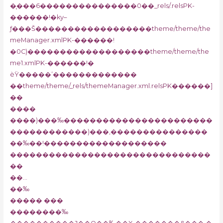
�֧���6���������������0��_rels/.relsPK-
������!�ky–
ƒ���Š������������������theme/theme/the
meManager.xmlPK-������!
�0C)�������������������theme/theme/the
me1.xmlPK-������!�
ѐŸ�����’�������������
��theme/theme/_rels/themeManager.xml.relsPK������]
��
����
����)���‰�����������������������
������������)���,���������������
��‰��!�������������������
�������������������������������
��
��…
��‰
����� ���
��������‰