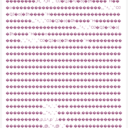
��������„H„˜^„H`„˜OJ�QJ�^J�o(�‡h����ˆH��
�o������������������������„„˜^„`„˜OJ
�QJ�o(�‡h����ˆH�������������������
�������„„˜^„`„˜OJ�QJ�o(�‡h����ˆH�������
�������������������„„˜^„`„˜OJ�QJ�^J�o(
�‡h����ˆH���o��������������������
����„ˆ„˜^„ˆ`„˜OJ�QJ�o(�‡h����ˆH���������
�����������������������.��������
�������������������������������
�������������������������������
�������������������������������
�������������������������������
�������������������������������
�������������������������������
�������������������������������
�������������������������������
����������„„˜^„`„˜���.��������������
����������„„˜^„`„˜��.����‚�����������
���������„p„L^„p`„L��.���������������
����������„@„˜^„@`„˜��.�������������