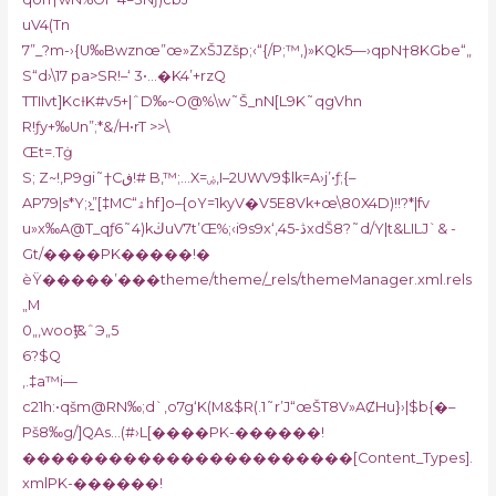
uV4(Tn
7”_?m-›{U‰Bw
znœ”œ»ZxŠJZšp;‹“{/P;™,)»KQk5—›qpN†8KGbe“„
S“d›\17 pa>SR!–‘ 3•…�K4’+rzQ
TTIIvt]Kc⫲K#v5+|ˆD‰~O@%\w˜Š_nN[L9K˜qgVhn
R!ƒy+‰Un”;*&/H•rT >>\
Œt=.Tġ
S; Z~!‚P9gi˜†Cڧ!# B,™;…X=ۻ,I–2UWV9$lk=A›j’•ƒ;{–
AP79|s*Y;›̠”[‡MC“ۿhf]o–{oY=1kyV�V5E8Vk+œ\80X4D)!!?*|fv
u»x‰A@T_qƒ6˜4)kڬuV7t’Œ%;‹i9s9x‘,ڎ-45xdŠ8?˜d/Y|t&LILJ`& -
Gt/����PK�����!�
ѐŸ�����’���theme/theme/_rels/themeManager.xml.rels
„M
0„‚wooӺ‘&ˆЭ„5
6?$Q
,.‡a™i—
c21h:•qšm@RN‰;d`‚o7g‘K(M&$R(.1˜r’J“œŠT8V»AȻHu}›|$b{�–
Pš8‰g/]QAs…(#›L[����PK-������!
�����������������������[Content_Types].
xmlPK-������!