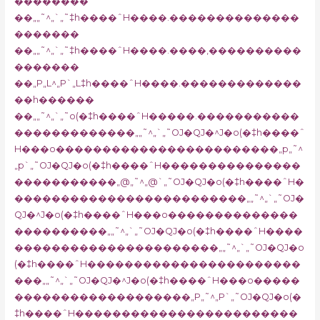
��������
��„„˜^„`„˜‡h����ˆH����.��������������
�������
��„„˜^„`„˜‡h����ˆH����.����‚����������
�������
��„P„L^„P`„L‡h����ˆH����.�������������
��h������
��„„˜^„`„˜o(�‡h����ˆH�����.�����������
�������������„„˜^„`„˜OJ�QJ�^J�o(�‡h����ˆ
H���o������������������������„p„˜^
„p`„˜OJ�QJ�o(�‡h����ˆH���������������
�����������„@„˜^„@`„˜OJ�QJ�o(�‡h����ˆH�
�������������������������„„˜^„`„˜OJ�
QJ�^J�o(�‡h����ˆH���o��������������
����������„„˜^„`„˜OJ�QJ�o(�‡h����ˆH����
����������������������„„˜^„`„˜OJ�QJ�o
(�‡h����ˆH�����������������������
���„„˜^„`„˜OJ�QJ�^J�o(�‡h����ˆH���o�����
�������������������„P„˜^„P`„˜OJ�QJ�o(�
‡h����ˆH������������������������