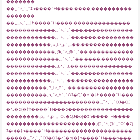
�������
��„„˜^„`„˜‡h����ˆH����.����‚����������
�������
��„„L^„`„L‡h����ˆH����.��������������
������������„„˜^„`„˜���.������������
������������„„˜^„`„˜��.����‚���������
�����������„p„L^„p`„L��.�������������
������������„@„˜^„@`„˜��.�����������
�������������„„˜^„`„˜��.����‚��������
������������„„L^„`„L��.�������������
������������„„˜^„`„˜��.�������������
�����������„„˜^„`„˜��.����‚����������
����������„P„L^„P`„L��.��������������
����������„h„˜^„h`„˜OJ�QJ�o(�‡h����ˆH���
�����������������������„„˜^„`„˜OJ�QJ
�^J�o(�‡h����ˆH���o����������������
��������„p„˜^„p`„˜OJ�QJ�o(�‡h����ˆH����
����������������������„@„˜^„@`„˜OJ�Q
J�o(�‡h����ˆH���������������������
�����„„˜^„`„˜OJ�QJ�^J�o(�‡h����ˆH���o���