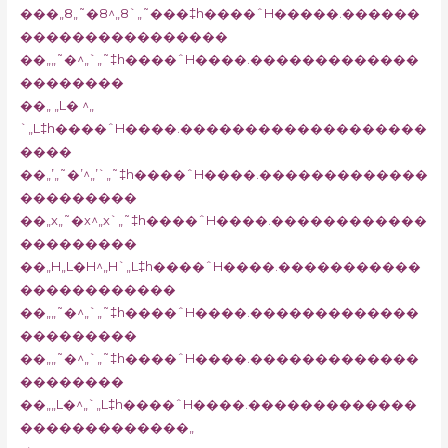
���„8„˜�8^„8`„˜���‡h����ˆH�����.������
����������������
��„„˜�^„`„˜‡h����ˆH����.�������������
��������
��„ „L� ^„
`„L‡h����ˆH����.�������������������
����
��„’„˜�’^„’`„˜‡h����ˆH����.�������������
���������
��„x„˜�x^„x`„˜‡h����ˆH����.������������
���������
��„H„L�H^„H`„L‡h����ˆH����.�����������
������������
��„„˜�^„`„˜‡h����ˆH����.�������������
���������
��„„˜�^„`„˜‡h����ˆH����.�������������
��������
��„„L�^„`„L‡h����ˆH����.�������������
�������������„