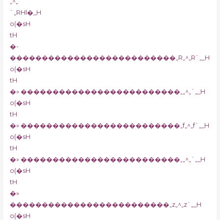
„^„
`„RHl�_H
o(�sH
tH
�-
��������������������������„R„^„R`„_H
o(�sH
tH
�» �������������������������„„^„`„_H
o(�sH
tH
�» �������������������������„f„^„f`„_H
o(�sH
tH
�» �������������������������„„^„`„_H
o(�sH
tH
�»
�������������������������„z„^„z`„_H
o(�sH