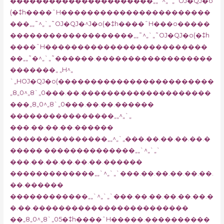
����������������������„„˜^„`„˜OJ�QJ�o
(�‡h����ˆH�����������������������
���„„˜^„`„˜OJ�QJ�^J�o(�‡h����ˆH���o�����
�������������������„„˜^„`„˜OJ�QJ�o(�‡h
����ˆH�������������������������
��„„˜�^„`„˜������.������������������
�������„ „H^„
`„HOJ�QJ�o(������������������������
„8„0^„8`„0���.��.��������������������
���„8„0^„8`„0���.��.��.������
����������������„„^„`„
���.��.��.��.������
���������������„„^„`„���.��.��.��.��.�
����� ��������������„„`^„`„`
���.��.��.��.��.��.������
�������������„„`^„`„`���.��.��.��.��.��.
��.������
������������„„`^„`„`���.��.��.��.��.��.�
�.��.������������������������
��„8„0^„8`„05�‡h����ˆH�����.����������