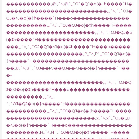
�����������„@„˜^„@`„˜OJ�QJ�o(�‡h����ˆH�
�������������������������„„˜^„`„˜OJ�
QJ�^J�o(�‡h����ˆH���o��������������
����������„„˜^„`„˜OJ�QJ�o(�‡h����ˆH����
����������������������„„˜^„`„˜OJ�QJ�o
(�‡h����ˆH�����������������������
���„„˜^„`„˜OJ�QJ�^J�o(�‡h����ˆH���o�����
�������������������„P„˜^„P`„˜OJ�QJ�o(�
‡h����ˆH������������������������
��„8„˜^„8`„˜OJ��PJ��QJ��^J��o(�‡h����ˆH��
�-
������������������������„„˜^„`„˜OJ�Q
J�^J�o(�‡h����ˆH���o���������������
���������„ „˜^„
`„˜OJ�QJ�o(�‡h����ˆH����������������
����������„„˜^„`„˜OJ�QJ�o(�‡h����ˆH����
����������������������„x„˜^„x`„˜OJ�QJ
�^J�o(�‡h����ˆH���o����������������
��������„H„˜^„H`„˜OJ�QJ�o(�‡h����ˆH����