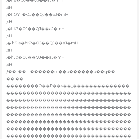
,�h8�OJ��QJ��aJ�mH
,sH
,�hOYT�OJ��QJ��aJ�mH
,sH
,�hK?�OJ��QJ��aJ�mH
,sH
,� h$:a�hK?�OJ��QJ��aJ�mH
,sH
,�hJ0�OJ��QJ��aJ�mH
,sH
,!��–��—������m��o������p��q��-
��.��
��������O��P��^��_��������������
�������������������������������
�������������������������������
�������������������������������
�������������������������������
�������������������������������
�������������������������������
�������������������������������