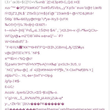
l,3;r˜œJB+$G]7O٭V‰
vnB`2ƒ,!»E3p#9‹G„Qd; HŒ
xuv “™ �0F[,FšœKsO“’3w#ŠvfSVbs„ؠy“X p5vˆeuw 1z@† l,œi!b
IŸŒjZ‘2„|9L$ˆZ15xŠl.(z‘m${d:\@’˜23œln$^-@^i?D&‚|#td›!
Š6lġˆB‰»&63yy@t!Hjp”U*ye–Xry3~{s:FXI
‰O5Y[Y!}S˪.7bd|n]–Œ6š71.›
t—n/w/+–[t6}˜PsŠںsL.J;Ši‡N† $AI˜„ˆ)‹t2L‡m–x:‹(}\-i*‰xQCJu–
Wl’QyI@ھ m2“DB”AR4 w¢naQ“—`ԲɁ
W=0#xBdT/’.3-
˜F>bYL%׭“KK™6Hhf’P‘Q=Œ‡h„)GBms]_Ԡ’CƒZѨys
v@c])h7J‡’ic?FS.ˆNP$
e™&\Ӏ+I «‘%Q•@c!
Š[‚paAV.9H™dӮHVX*ƒ%›A{YrA‰բˆpxSL9»:3U5…U
ˆNC(˜p%u–@;[…d`4)‡]t#9M4W=P5*f̰lk_“X-CšwT%Ժ}B% Y,]
Aš̠&oʰŨ;–…Yš„•۵e=:ƒzxT‘V=Olpģ
/gTp•J Ԟ$•
E‹ŭG,!
AozAr…šyerb/ڭCh,»ŒŠ~ͥ|Eo|}‰–o.
Y”gJ^W__Š__RV%W/79ݪA•kW‚jZuk–ҩ*
y•‚_^Zk>\lc`|,bUv���PK�����!�
ѐŸ�����’���theme/theme/_rels/themeManager.xml.rels