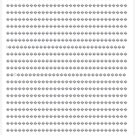
�������������������������������
�������������������������������
�������������������������������
�������������������������������
�������������������������������
�������������������������������
s������������������������������
�������������������������������
�������������������������������
�������������������������������
��0����������������������������
�������������������������������
�������������������������������
�������������������������������
�������������������������������
�������������������������������
�������������������������������
�������������������������������
�������������������������������