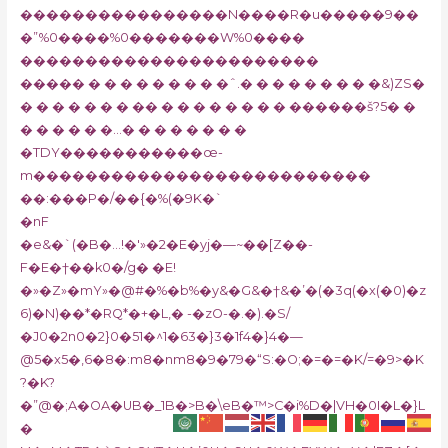
����������������N����R�u�����9��
�”%0����%0�������W%0����
�����������������������
����� � � � � � � � � �ˆ.� � � � � � � � �&)ZS�
� � � � � � � �� � � � � � � � � ������š?5� �
� � � � � �…� � � � � � � �
�TDY�����������œ-
m��������������������������
��:���P�/��{�%(�9K�`
�nF
�e&�`(�B�…!�'»�2�E�yj�—~��[Z��-
F�E�†��k0�/g� �E!
�»�Z»�mY»�@#�%�b%�y&�G&�†&�’�(�3q(�x(�0)�z
6)�N)��*�RQ*�+�L,� -�zO-�.�).�S/
�J0�2n0�2}0�51�^1�63�}3�1f4�}4�—
@5�x5�,6�8�:m8�nm8�9�79�“S:�O;�=�=�K/=�9>�K
?�K?
�”@�;A�OA�UB�_1B�>B�\eB�™>C�i%D�|VH�0I�L�}L
�