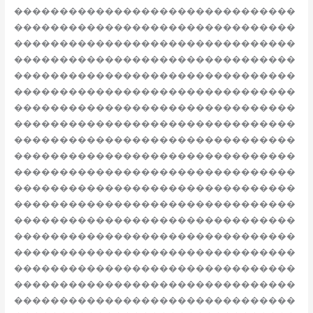
�������������������������������
�������������������������������
�������������������������������
�������������������������������
�������������������������������
�������������������������������
�������������������������������
�������������������������������
�������������������������������
�������������������������������
�������������������������������
�������������������������������
�������������������������������
�������������������������������
�������������������������������
�������������������������������
�������������������������������
�������������������������������
�������������������������������