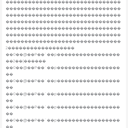
�������������������������������
�������������������������������
�������������������������������
�������������������������������
�������������������������������
�������������������������������
�������������������������������
2������������������
��0��@��P��`��p�����������������
��2��(������
��0��@��P��`��p�����������������
��
��0��@��P��`��p�����������������
��
��0��@��P��`��p�����������������
��
��0��@��P��`��p�����������������
��
��0��@��P��`��p�����������������
��