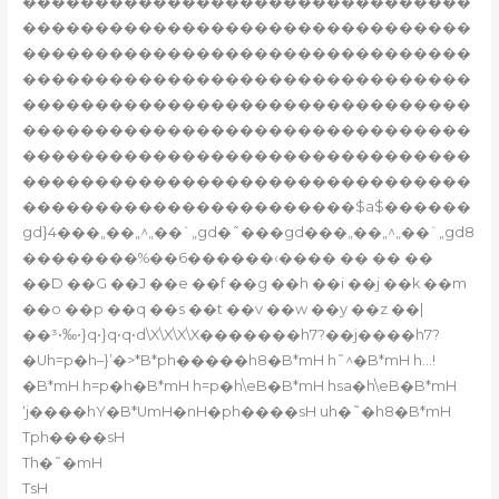
�������������������������������
�������������������������������
�������������������������������
�������������������������������
�������������������������������
�������������������������������
�������������������������������
�������������������������������
�����������������������$a$������
gd}4���„��„^„��`„gd�˜���gd���„��„^„��`„gd8
��������%��6������‹���� �� �� ��
��D ��G ��J ��e ��f ��g ��h ��i ��j ��k ��m
��o ��p ��q ��s ��t ��v ��w ��y ��z ��|
��³•‰•}q•}q•q•d\X\X\X\X�������h7?��j����h7?
�Uh=p�h–}’�>*B*ph�����h8�B*mH
h˜^�B*mH
h…!
�B*mH
h=p�h�B*mH
h=p�h\eB�B*mH
hsa�h\eB�B*mH
‘j����hY�B*UmH�nH�ph����sH uh�˜�h8�B*mH
Tph����sH
Th�˜�mH
TsH