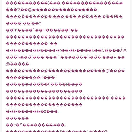
�����������)���,����������������
���%��@�����������������
������������.���.���.���.���.���1��
����“�� ��d
��m����˜��H������| ��
�������������������������������
�����������_��
��������������r��������6��G����X„X
���&���(���1���!”•�������&���,���4•��
@�����
��������������������������@����
���������H���
�����������0����(����
��������������������
���������������������������(����
��������������������
����������z���
������
��c�$�����������…
��������������3�»�����`�’���?