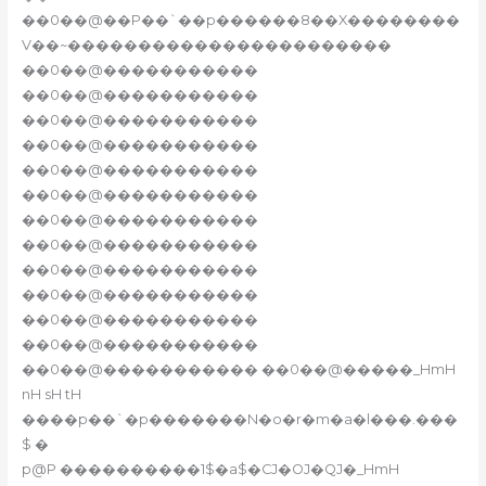
��0��@��P��`��p������8��X��������
V��~�����������������������
��0��@�����������
��0��@�����������
��0��@�����������
��0��@�����������
��0��@�����������
��0��@�����������
��0��@�����������
��0��@�����������
��0��@�����������
��0��@�����������
��0��@�����������
��0��@�����������
��0��@����������� ��0��@�����_HmH
nH sH tH
����p��`�p�������N�o�r�m�a�l���.���
$ �
p@P ����������1$�a$�CJ�OJ�QJ�_HmH