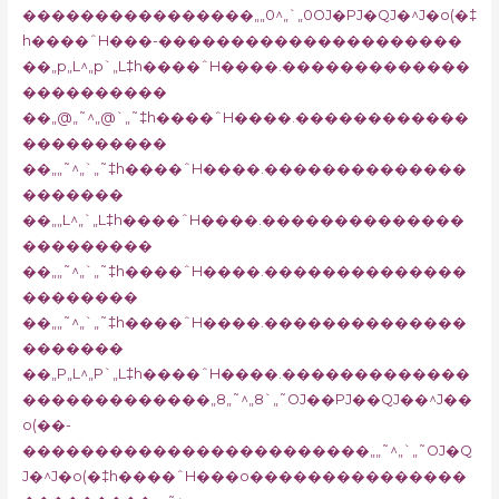
����������������„„0^„`„0OJ�PJ�QJ�^J�o(�‡
h����ˆH���-���������������������
��„p„L^„p`„L‡h����ˆH����.�������������
����������
��„@„˜^„@`„˜‡h����ˆH����.������������
����������
��„„˜^„`„˜‡h����ˆH����.��������������
�������
��„„L^„`„L‡h����ˆH����.��������������
���������
��„„˜^„`„˜‡h����ˆH����.��������������
��������
��„„˜^„`„˜‡h����ˆH����.��������������
�������
��„P„L^„P`„L‡h����ˆH����.�������������
�������������„8„˜^„8`„˜OJ��PJ��QJ��^J��
o(��-
������������������������„„˜^„`„˜OJ�Q
J�^J�o(�‡h����ˆH���o���������������