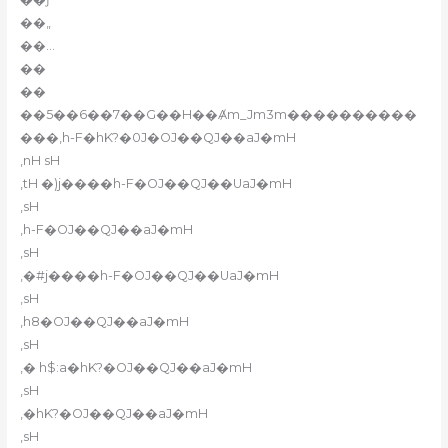
��„
��…
��
��
��5��6��7��G��H��Ⱥm_Jm3m����������
���,h-F�hK?�0J�OJ��QJ��aJ�mH
,nH sH
,tH �)j����h-F�OJ��QJ��UaJ�mH
,sH
,h-F�OJ��QJ��aJ�mH
,sH
,�#j����h-F�OJ��QJ��UaJ�mH
,sH
,h8�OJ��QJ��aJ�mH
,sH
,� h$:a�hK?�OJ��QJ��aJ�mH
,sH
,�hK?�OJ��QJ��aJ�mH
,sH