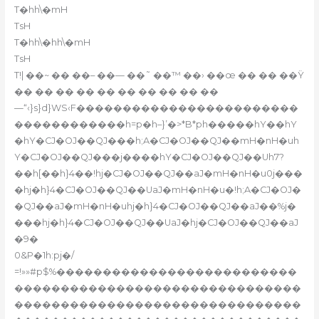
T�hh\�mH
TsH
T�hh\�hh\�mH
TsH
T!| ��~ �� ��– ��— ��˜ ��™ ��› ��œ �� �� ��Ÿ
�� �� �� �� �� �� �� �� �� ��
—“‹}s}d}WS‹F������������������������
������������h=p�h–}’�>*B*ph�����hY��hY
�hY�CJ�OJ��QJ���h;A�CJ�OJ��QJ��mH�nH�uh
Y�CJ�OJ��QJ���j����hY�CJ�OJ��QJ��Uh7?
��h[��h}4��!hj�CJ�OJ��QJ��aJ�mH�nH�u0j���
�hj�h}4�CJ�OJ��QJ��UaJ�mH�nH�u�!h;A�CJ�OJ�
�QJ��aJ�mH�nH�uhj�h}4�CJ�OJ��QJ��aJ��%j�
���hj�h}4�CJ�OJ��QJ��UaJ�hj�CJ�OJ��QJ��aJ
�9�
0&P�1h:pj�/
=!»»#p$%��������������������������
�������������������������������
�������������������������������