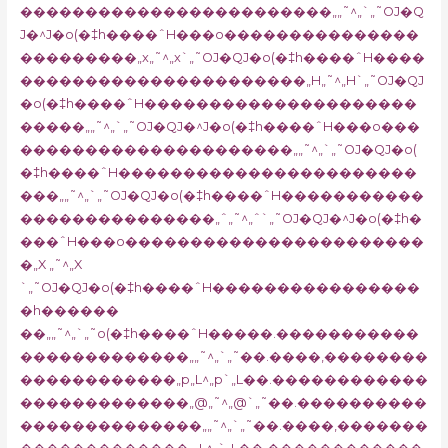
������������������������„„˜^„`„˜OJ�Q
J�^J�o(�‡h����ˆH���o���������������
���������„x„˜^„x`„˜OJ�QJ�o(�‡h����ˆH����
����������������������„H„˜^„H`„˜OJ�QJ
�o(�‡h����ˆH���������������������
�����„„˜^„`„˜OJ�QJ�^J�o(�‡h����ˆH���o���
���������������������„„˜^„`„˜OJ�QJ�o(
�‡h����ˆH�����������������������
���„„˜^„`„˜OJ�QJ�o(�‡h����ˆH�����������
���������������„ˆ„˜^„ˆ`„˜OJ�QJ�^J�o(�‡h�
���ˆH���o�����������������������
�„X „˜^„X
`„˜OJ�QJ�o(�‡h����ˆH����������������
�h������
��„„˜^„`„˜o(�‡h����ˆH�����.�����������
�������������„„˜^„`„˜��.����‚��������
������������„p„L^„p`„L��.������������
�������������„@„˜^„@`„˜��.����������
��������������„„˜^„`„˜��.����‚�������