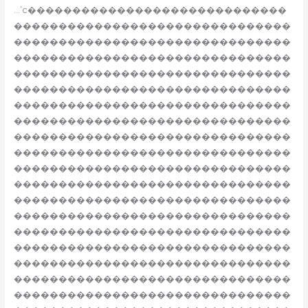
…’c�����������������������������
�������������������������������
�������������������������������
�������������������������������
�������������������������������
�������������������������������
�������������������������������
�������������������������������
�������������������������������
�������������������������������
�������������������������������
�������������������������������
�������������������������������
�������������������������������
�������������������������������
�������������������������������
�������������������������������
�������������������������������
�������������������������������