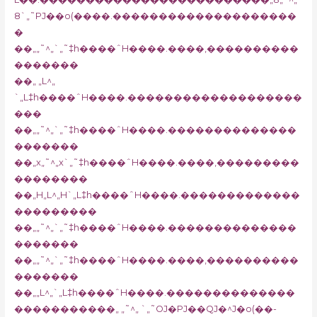
8`„˜PJ��o(����.��������������������
�
��„„˜^„`„˜‡h����ˆH����.����‚����������
�������
��„ „L^„
`„L‡h����ˆH����.�������������������
���
��„„˜^„`„˜‡h����ˆH����.��������������
�������
��„x„˜^„x`„˜‡h����ˆH����.����‚���������
��������
��„H„L^„H`„L‡h����ˆH����.�������������
���������
��„„˜^„`„˜‡h����ˆH����.��������������
�������
��„„˜^„`„˜‡h����ˆH����.����‚����������
�������
��„„L^„`„L‡h����ˆH����.��������������
�����������„ „˜^„ `„˜OJ�PJ��QJ�^J�o(��-