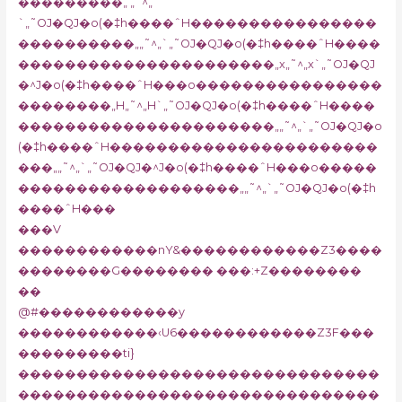
���������„ „˜^„
`„˜OJ�QJ�o(�‡h����ˆH����������������
����������„„˜^„`„˜OJ�QJ�o(�‡h����ˆH����
����������������������„x„˜^„x`„˜OJ�QJ
�^J�o(�‡h����ˆH���o����������������
��������„H„˜^„H`„˜OJ�QJ�o(�‡h����ˆH����
����������������������„„˜^„`„˜OJ�QJ�o
(�‡h����ˆH�����������������������
���„„˜^„`„˜OJ�QJ�^J�o(�‡h����ˆH���o�����
�������������������„„˜^„`„˜OJ�QJ�o(�‡h
����ˆH���
���V
������������nY&������������Z3����
��������G�������� ���:+Z��������
��
@#������������y
������������‹U6������������Z3F���
���������ti}
�������������������������������
�������������������������������