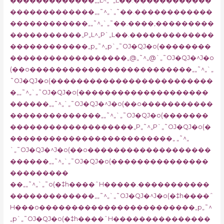
�������������„„L^„`„L��.������������
�������������„„˜^„`„˜��.������������
������������„„˜^„`„˜��.����‚���������
�����������„P„L^„P`„L��.�������������
������������„p„˜^„p`„˜OJ�QJ�o(��������
������������������„@„˜^„@`„˜OJ�QJ�^J�o
(��o�������������������������„„˜^„`„
˜OJ�QJ�o(�������������������������
�„„˜^„`„˜OJ�QJ�o(��������������������
������„„˜^„`„˜OJ�QJ�^J�o(��o�����������
��������������„„˜^„`„˜OJ�QJ�o(�������
�������������������„P„˜^„P`„˜OJ�QJ�o(�
�������������������������„ „˜^„
`„˜OJ�QJ�^J�o(��o�������������������
������„„˜^„`„˜OJ�QJ�o(���������������
���������
��„„˜^„`„˜o(�‡h����ˆH�����.�����������
�������������„„˜^„`„˜OJ�QJ�^J�o(�‡h����ˆ
H���o������������������������„p„˜^
„p`„˜OJ�QJ�o(�‡h����ˆH���������������