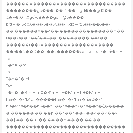
�������������������������������
��������gd���„��„^„��`„gd���gdX��
&�F�„0`„0gd\eB���gd—@5����
p@P �1$gdX���„��„^„��`„gd—@5����,��-
��.������b��c��›��������������M��
N��O��P��]��^��_��������!��»��-
������r��s�������������������–
��›��N��O��`��c������œˆˆxˆˆxˆx�hh\�mH
TsH
T�hJ0�mH
TsH
T�h�˜�mH
TsH
T�h�˜�B*mH
hJ0�B*mH
hE�B*mH
h8�B*mH
hsa�h�>*B*ph�����hsa�h�>*hsa�h\eB�>*
h8�>*hX�h��h8��hE��hX��hX�hX��h�/_�����
�‘������ �� ��p ��r ��s ��u ��v ��x ��y
��{ ��| ��œ �� �� ��Ÿ �� �� �� ��
�������������������������������