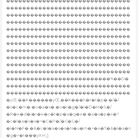
�������������������������������
�������������������������������
�������������������������������
�������������������������������
�������������������������������
�������������������������������
�������������������������������
�������������������������������
�������������������������������
�������������������������������
�������������������������������
��������������������������%��D�
�������������������������������
�������������������������������
�yŒ‚��K������yŒ‚��K���h�t�t�p�:�/�/
�s�c�m�.�o�a�s�.�o�r�g�/�I�D�M�S�/
�R�e�d�i�r�e�c�t�p�a�g�e�.�a�s�p�x�?
�c�l�a�s�s�=�C�P�/�C�G�/
�I�N�F�.�&�c�l�a�s�s�N�u�m�=�4�7�&�l�a�n
�g�=�t���yX;H,‚]