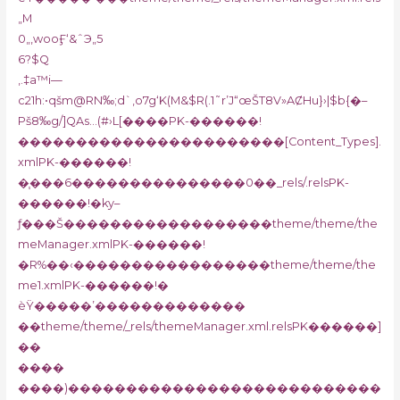
„M
0„‚wooӺ‘&ˆЭ„5
6?$Q
,.‡a™i—
c21h:•qšm@RN‰;d`‚o7g‘K(M&$R(.1˜r’J“œŠT8V»AȻHu}›|$b{�–
Pš8‰g/]QAs…(#›L[����PK-������!
�����������������������[Content_Types].
xmlPK-������!
�֧���6���������������0��_rels/.relsPK-
������!�ky–
ƒ���Š������������������theme/theme/the
meManager.xmlPK-������!
�R%��‹�����������������theme/theme/the
me1.xmlPK-������!�
ѐŸ�����’�������������
��theme/theme/_rels/themeManager.xml.relsPK������]
��
����
����)���������������������������