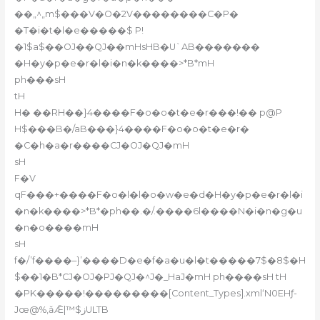
��„^„m$���V�O�2V��������C�P�
�T�i�t�l�e�����$ P!
�1$a$��OJ��QJ��mHsHB�U`AB�������
�H�y�p�e�r�l�i�n�k����>*B*mH
ph���sH
tH
H� ��RH��}4����F�o�o�t�e�r���!�� p@P
H$���B�/aB���}4����F�o�o�t�e�r�
�C�h�a�r����CJ�OJ�QJ�mH
sH
F�V
qF���+����F�o�l�l�o�w�e�d�H�y�p�e�r�l�i
�n�k����>*B*�ph��.�/.����6l����N�i�n�g�u
�n�o����mH
sH
f�/’f����–}’����D�e�f�a�u�l�t�����7$�8$�H
$��1�B*CJ�OJ�PJ�QJ�^J�_HaJ�mH ph����sH tH
�PK�����!���������[Content_Types].xml‘N0EHƒ-
Jœ@%‚ǎǢ|™$زULTB