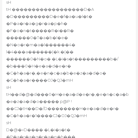
sH
tH ������������������D�A
�D���������D�e�f�a�u�l�t�
�P�a�r�a�g�r�a�p�h�
�F�o�n�t�����R�i��R�
������0�T�a�b�l�e�
�N�o�r�m�a�l������4�
l�4���a������(�k �(��
������0�N�o� �L�i�s�t���������b�/
�b���0�H�e�a�d�e�r�
�C�h�a�r�,�e�n�c�a�b�e�z�a�d�o�
�C�h�a�r����OJ�QJ�mH
sH
tH��d�@�d���0�H�e�a�d�e�r�,�e�n�c�a�b
�e�z�a�d�o����� p@P !
��CJ�tH��D�/D��������H�e�a�d�e�r�
�C�h�a�r�1����CJ�OJ�QJ�mH
sH
D�@�»D���� �L�i�s�t�
�P�a�r�a�g�r�a�p�h���