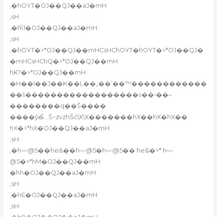
,�hOYT�OJ��QJ��aJ�mH
,sH
,�h\’l�OJ��QJ��aJ�mH
,sH
,�hOYT�>*OJ��QJ��mHCsHChOYT�hOYT�>*OJ��QJ�
�mHCsHChQ�>*OJ��QJ��mH
hK?�>*OJ��QJ��mH
�H��I��J��K��L��„��’��™������������
��š������������������s��•��–
��������q��Š����
����ŷө›Š…Š~zvzhŠc\X\X�������hX��hX�hX��
hX�>*hX�OJ��QJ��aJ�mH
,sH
,�h—@5��he&��h—@5�h—@5�� he&�>* h—
@5�>*hM�OJ��QJ��mH
�hh�OJ��QJ��aJ�mH
,sH
,�hE�OJ��QJ��aJ�mH
,sH