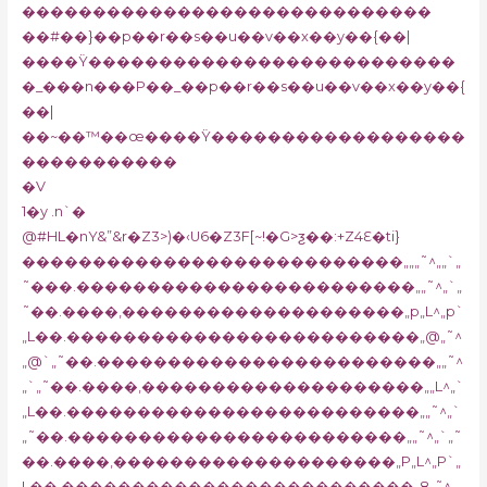
�����������������������������
��#��}��p��r��s��u��v��x��y��{��|
����Ÿ��������������������������
�_���n���P��_��p��r��s��u��v��x��y��{
��|
��~��™��œ����Ÿ������������������
�����������
�V
1�y .n`�
@#HL�nY&”&r�Z3>)�‹U6�Z3F[~!�G>ƺ��:+Z4Ԑ�ti}
���������������������������„„„˜^„„`„
˜���.������������������������„„˜^„`„
˜��.����‚��������������������„p„L^„p`
„L��.�������������������������„@„˜^
„@`„˜��.������������������������„„˜^
„`„˜��.����‚��������������������„„L^„`
„L��.�������������������������„„˜^„`
„˜��.������������������������„„˜^„`„˜
��.����‚��������������������„P„L^„P`„
L��.�������������������������„8„˜^„