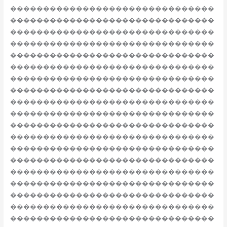
�������������������������������
�������������������������������
�������������������������������
�������������������������������
�������������������������������
�������������������������������
�������������������������������
�������������������������������
�������������������������������
�������������������������������
�������������������������������
�������������������������������
�������������������������������
�������������������������������
�������������������������������
�������������������������������
�������������������������������
�������������������������������
�������������������������������