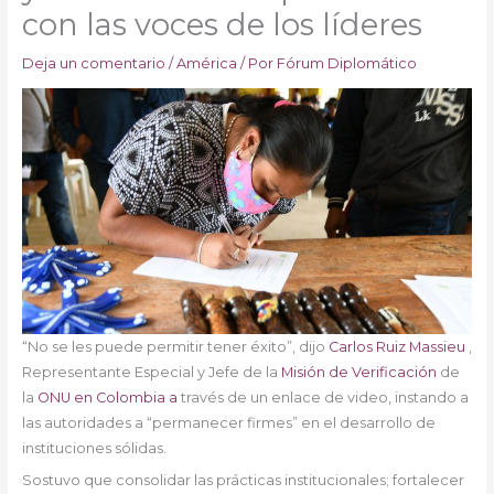
con las voces de los líderes
Deja un comentario
/
América
/ Por
Fórum Diplomático
“No se les puede permitir tener éxito”, dijo
Carlos Ruiz Massieu
,
Representante Especial y Jefe de la
Misión de Verificación
de
la
ONU en Colombia a
través de un enlace de video, instando a
las autoridades a “permanecer firmes” en el desarrollo de
instituciones sólidas.
Sostuvo que consolidar las prácticas institucionales; fortalecer