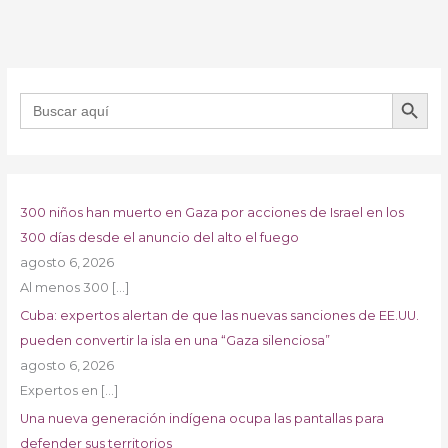
BOTÓN DE B
Buscar:
300 niños han muerto en Gaza por acciones de Israel en los
300 días desde el anuncio del alto el fuego
agosto 6, 2026
Al menos 300
[…]
Cuba: expertos alertan de que las nuevas sanciones de EE.UU.
pueden convertir la isla en una “Gaza silenciosa”
agosto 6, 2026
Expertos en
[…]
Una nueva generación indígena ocupa las pantallas para
defender sus territorios