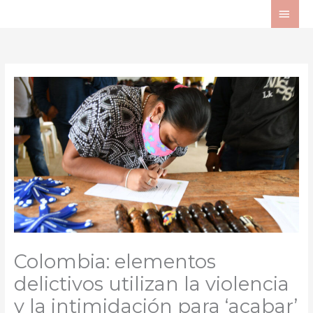
Ir
ME
al
PRI
contenido
Colombia: elementos
delictivos utilizan la violencia
y la intimidación para ‘acabar’