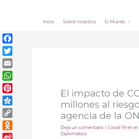
Ir
al
contenido
Inicio
Sobre nosotros
El Mundo
Facebook
Twitter
Email
WhatsApp
El impacto de C
Pinterest
millones al riesgo
Qzone
agencia de la O
Copy
Deja un comentario
/
Covid-19 en e
Link
Diplomático
Odnoklassniki