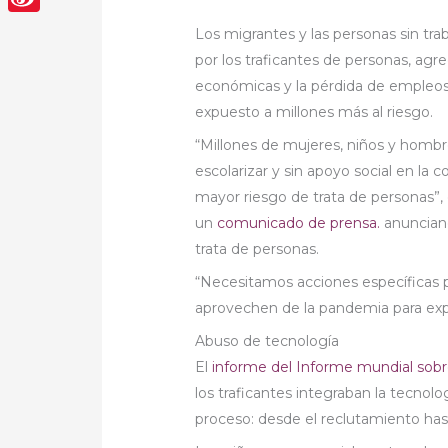
Sina
Los migrantes y las personas sin tr
por los traficantes de personas, agr
Weibo
económicas y la pérdida de empleo
expuesto a millones más al riesgo.
“Millones de mujeres, niños y hombr
escolarizar y sin apoyo social en la 
mayor riesgo de trata de personas”,
un
comunicado de prensa.
anunciand
trata de personas.
“Necesitamos acciones específicas pa
aprovechen de la pandemia para explo
Abuso de tecnología
El
informe del Informe mundial sobre
los traficantes integraban la tecno
proceso: desde el reclutamiento hast