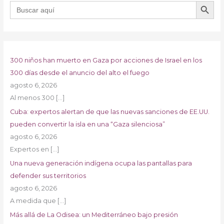
BOTÓN DE B
Buscar:
300 niños han muerto en Gaza por acciones de Israel en los
300 días desde el anuncio del alto el fuego
agosto 6, 2026
Al menos 300
[…]
Cuba: expertos alertan de que las nuevas sanciones de EE.UU.
pueden convertir la isla en una “Gaza silenciosa”
agosto 6, 2026
Expertos en
[…]
Una nueva generación indígena ocupa las pantallas para
defender sus territorios
agosto 6, 2026
A medida que
[…]
Más allá de La Odisea: un Mediterráneo bajo presión