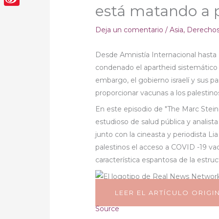
está matando a p
Sina
Weibo
Deja un comentario
/
Asia
,
Derecho
Desde Amnistía Internacional hasta
condenado el apartheid sistemático 
embargo, el gobierno israelí y sus p
proporcionar vacunas a los palestinos
En este episodio de "The Marc Stei
estudioso de salud pública y analist
junto con la cineasta y periodista Li
palestinos el acceso a COVID -19 vac
característica espantosa de la estruct
LEER EL ARTÍCULO ORIGI
Source