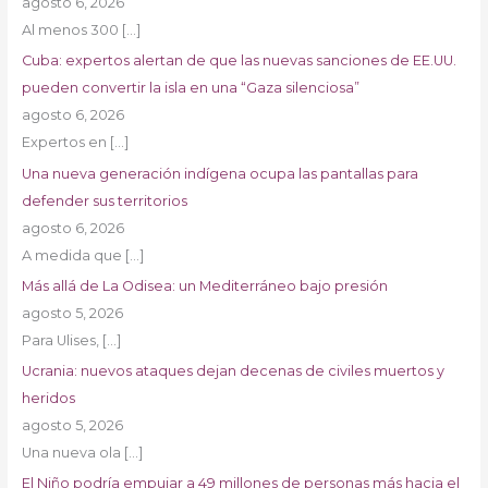
agosto 6, 2026
Al menos 300
[…]
Cuba: expertos alertan de que las nuevas sanciones de EE.UU.
pueden convertir la isla en una “Gaza silenciosa”
agosto 6, 2026
Expertos en
[…]
Una nueva generación indígena ocupa las pantallas para
defender sus territorios
agosto 6, 2026
A medida que
[…]
Más allá de La Odisea: un Mediterráneo bajo presión
agosto 5, 2026
Para Ulises,
[…]
Ucrania: nuevos ataques dejan decenas de civiles muertos y
heridos
agosto 5, 2026
Una nueva ola
[…]
El Niño podría empujar a 49 millones de personas más hacia el