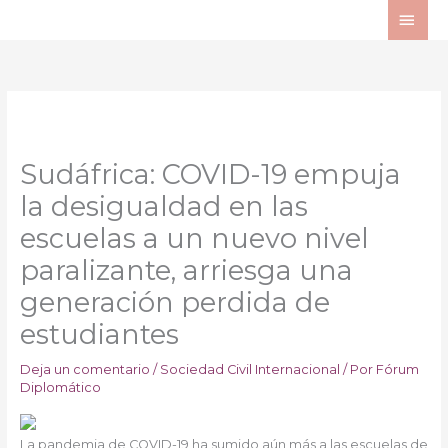
Ir
ME
al
PRI
contenido
Sudáfrica: COVID-19 empuja
la desigualdad en las
escuelas a un nuevo nivel
paralizante, arriesga una
generación perdida de
estudiantes
Deja un comentario
/
Sociedad Civil Internacional
/ Por
Fórum
Diplomático
La pandemia de COVID-19 ha sumido aún más a las escuelas de