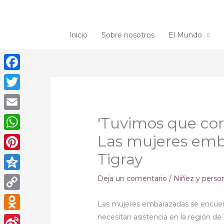
Ir
al
contenido
Inicio
Sobre nosotros
El Mundo
Facebook
Twitter
Email
'Tuvimos que corr
Las mujeres emb
WhatsApp
Tigray
Pinterest
Qzone
Deja un comentario
/
Niñez y perso
Copy
Las mujeres embarazadas se encuen
Link
necesitan asistencia en la región de
Odnoklassniki