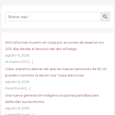
BOTÓN DE B
Buscar:
300 niños han muerto en Gaza por acciones de Israel en los
300 días desde el anuncio del alto el fuego
agosto 6, 2026
Al menos 300
[…]
Cuba: expertos alertan de que las nuevas sanciones de EE.UU.
pueden convertir la isla en una “Gaza silenciosa”
agosto 6, 2026
Expertos en
[…]
Una nueva generación indígena ocupa las pantallas para
defender sus territorios
agosto 6, 2026
A medida que
[…]