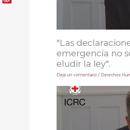
Sina
Weibo
"Las declaracion
emergencia no so
eludir la ley".
Deja un comentario
/
Derechos Hu